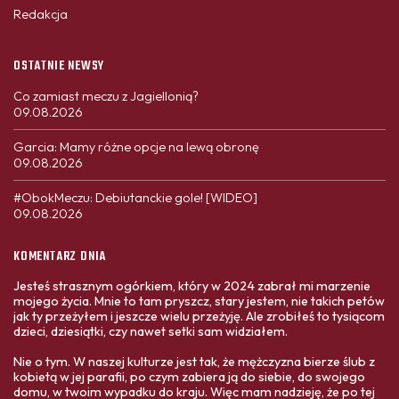
Redakcja
OSTATNIE NEWSY
Co zamiast meczu z Jagiellonią?
09.08.2026
Garcia: Mamy różne opcje na lewą obronę
09.08.2026
#ObokMeczu: Debiutanckie gole! [WIDEO]
09.08.2026
KOMENTARZ DNIA
Jesteś strasznym ogórkiem, który w 2024 zabrał mi marzenie
mojego życia. Mnie to tam pryszcz, stary jestem, nie takich petów
jak ty przeżyłem i jeszcze wielu przeżyję. Ale zrobiłeś to tysiącom
dzieci, dziesiątki, czy nawet setki sam widziałem.
Nie o tym. W naszej kulturze jest tak, że mężczyzna bierze ślub z
kobietą w jej parafii, po czym zabiera ją do siebie, do swojego
domu, w twoim wypadku do kraju. Więc mam nadzieję, że po tej