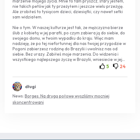
marzenie mojego życia. Mnie to tam pryszcz, stary jestem,
nie takich petów jak ty przeżyłem i jeszcze wielu przeżyję.
Ale zrobiłeś to tysiącom dzieci, dziesiątki, czy nawet setki
sam widziałem.
Nie o tym. W naszej kulturze jest tak, że mężczyzna bierze
ślub z kobietą w jej parafii, po czym zabiera ją do siebie, do
swojego domu, w twoim wypadku do kraju. Więc mam
nadzieję, że po tej niefortunnej dla nas twojej przygodzie w
Pogoni zabierzesz rodzinę do Brazylii i uwolnisz nas od
siebie. Bez urazy. Zabiłeś moje marzenia. Do widzenia i
wszystkiego najlepszego życzę w Brazylii, wniesiecie w jej
rozwój na pewno więcej niż w rozwój Polski. Twoja ojczyzna
5
24
Was bardziej potrzebuje,
długi
News:
Borges: Na drugą połowę wyszliśmy mocniej
skoncentrowani