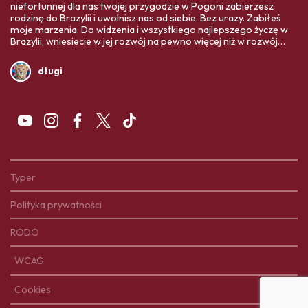
niefortunnej dla nas twojej przygodzie w Pogoni zabierzesz
rodzinę do Brazylii i uwolnisz nas od siebie. Bez urazy. Zabiłeś
moje marzenia. Do widzenia i wszystkiego najlepszego życzę w
Brazylii, wniesiecie w jej rozwój na pewno więcej niż w rozwój
Polski. Twoja ojczyzna Was bardziej potrzebuje,
długi
Typer
Polityka prywatności
RODO
WCAG
Cookies