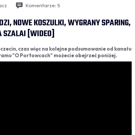
acz
Komentarze: 5
ZI, NOWE KOSZULKI, WYGRANY SPARING,
 SZALAI [WIDEO]
Szczecin, czas więc na kolejne podsumowanie od kanału
ramu "O Portowcach" możecie obejrzeć poniżej.