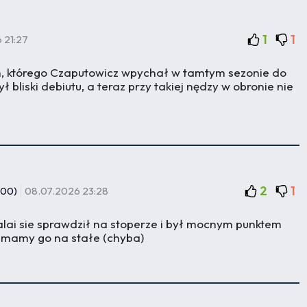
1
1
 21:27
im, którego Czaputowicz wpychał w tamtym sezonie do
był bliski debiutu, a teraz przy takiej nędzy w obronie nie
2
1
400)
08.07.2026 23:28
lai sie sprawdził na stoperze i był mocnym punktem
że mamy go na stałe (chyba)