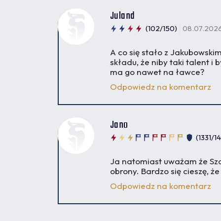
Juland
(102/150)
08.07.2026
A co się stało z Jakubowsk
składu, że niby taki talent i 
ma go nawet na ławce?
Odpowiedz na komentarz
Jano
(1331/1
Ja natomiast uważam że Sza
obrony. Bardzo się cieszę, 
Odpowiedz na komentarz