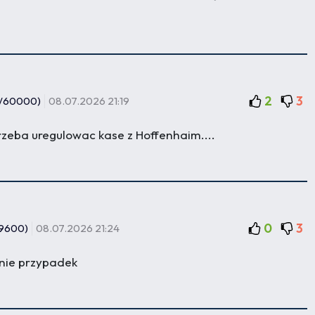
2
3
/60000)
08.07.2026 21:19
rzeba uregulowac kase z Hoffenhaim....
0
3
9600)
08.07.2026 21:24
 nie przypadek