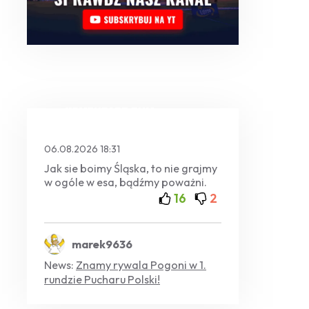
KOMENTARZ DNIA
06.08.2026 18:31
Jak sie boimy Śląska, to nie grajmy
w ogóle w esa, bądźmy poważni.
16
2
marek9636
News:
Znamy rywala Pogoni w 1.
rundzie Pucharu Polski!