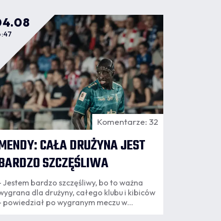
04.08
6:47
Komentarze: 32
MENDY: CAŁA DRUŻYNA JEST
BARDZO SZCZĘŚLIWA
- Jestem bardzo szczęśliwy, bo to ważna
wygrana dla drużyny, całego klubu i kibiców
- powiedział po wygranym meczu w
Krakowie nasz obrońca, Benjamin Mendy.