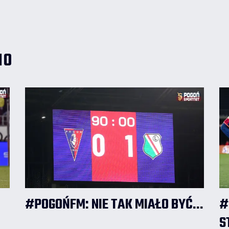
2026/2027 rozpoczął jako rezerwowy, ale
w poniedziałkowym meczu nie pojawił się
na murawie.
IO
#POGOŃFM: NIE TAK MIAŁO BYĆ...
#
S