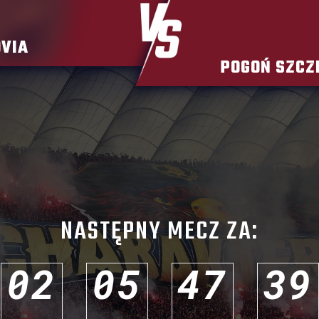
VIA
POGOŃ SZCZ
NASTĘPNY MECZ ZA:
0
2
0
5
4
7
3
6