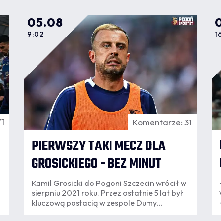
05.08
9:02
1
71
Komentarze: 31
PIERWSZY TAKI MECZ DLA
GROSICKIEGO - BEZ MINUT
Kamil Grosicki do Pogoni Szczecin wrócił w
sierpniu 2021 roku. Przez ostatnie 5 lat był
kluczową postacią w zespole Dumy
e
Pomorza. Dwa pierwsze mecze sezonu