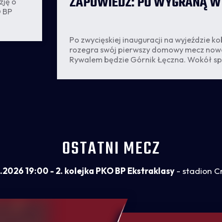
ZAPOWIEDŹ: PO WYGRANĄ W
zję o
O BP
Po zwycięskiej inauguracji na wyjeździe k
rozegra swój pierwszy domowy mecz now
Rywalem będzie Górnik Łęczna. Wokół sp
zawrzało jeszcze przed pierwszym gwizd
sprawą godziny, na którą zaplanowano tr
TVP Sport.
OSTATNI MECZ
.2026 19:00 - 2. kolejka PKO BP Ekstraklasy
- stadion C