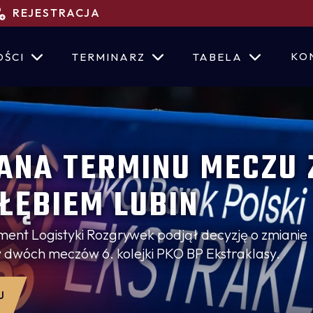
REJESTRACJA
KO
OŚCI
TERMINARZ
TABELA
ANA TERMINU MECZU 
ŁĘBIEM LUBIN
ent Logistyki Rozgrywek podjął decyzję o zmianie
 dwóch meczów 6. kolejki PKO BP Ekstraklasy.
J