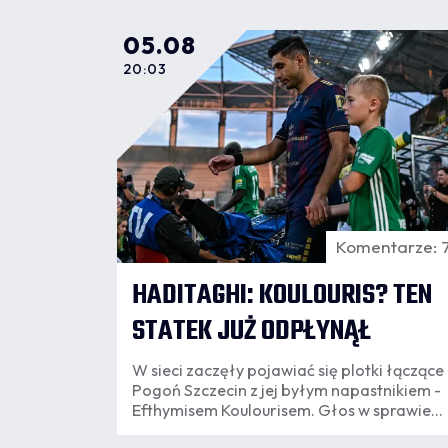
05.08
20:03
Komentarze: 
HADITAGHI: KOULOURIS? TEN
STATEK JUŻ ODPŁYNĄŁ
W sieci zaczęły pojawiać się plotki łączące
Pogoń Szczecin z jej byłym napastnikiem -
Efthymisem Koulourisem. Głos w sprawie
zabrał Alex Haditaghi, który jednoznaczni