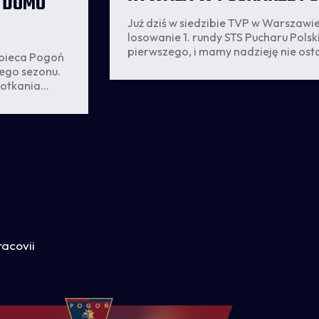
 DOMU
Już dziś w siedzibie TVP w Warszawi
losowanie 1. rundy STS Pucharu Polsk
pierwszego, i mamy nadzieję nie ost
obieca Pogoń
tych rozgrywkach pozna Pogoń Szcz
ego sezonu.
otkania
kiem – za
ansmisję w
racovii