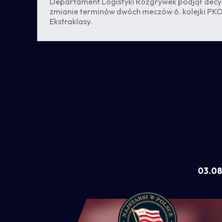
Departament Logistyki Rozgrywek podjął decy
zmianie terminów dwóch meczów 6. kolejki PK
Ekstraklasy.
az
cz
a
03.08