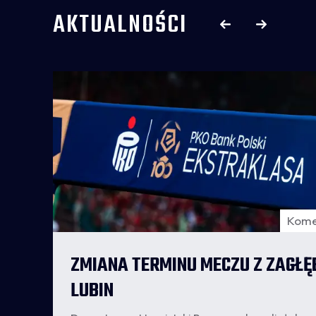
AKTUALNOŚCI
Kome
ZMIANA TERMINU MECZU Z ZAGŁĘ
e: 2
LUBIN