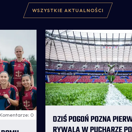
WSZYSTKIE AKTUALNOŚCI
Komentarze: 0
DZIŚ POGOŃ POZNA PIER
RYWALA W PUCHARZE PO