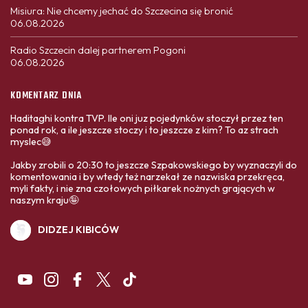
Misiura: Nie chcemy jechać do Szczecina się bronić
06.08.2026
Radio Szczecin dalej partnerem Pogoni
06.08.2026
KOMENTARZ DNIA
Haditaghi kontra TVP. Ile oni juz pojedynków stoczył przez ten
ponad rok, a ile jeszcze stoczy i to jeszcze z kim? To az strach
myslec😅
Jakby zrobili o 20:30 to jeszcze Szpakowskiego by wyznaczyli do
komentowania i by wtedy też narzekał ze nazwiska przekręca,
myli fakty, i nie zna czołowych piłkarek nożnych grających w
naszym kraju🤪
DIDZEJ KIBICÓW