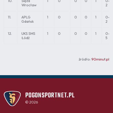
10.
Ślęza
1
0
0
0
1
0-
Wrocław
2
11.
APLG
1
0
0
0
1
0-
Gdańsk
2
12.
UKS SMS
1
0
0
0
1
0-
Łódź
5
źródło:
90minut.pl
POGONSPORTNET.PL
© 2026