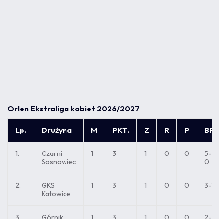
Orlen Ekstraliga kobiet 2026/2027
Lp.
Drużyna
M
PKT.
Z
R
P
BR.
1.
Czarni
1
3
1
0
0
5-
Sosnowiec
0
2.
GKS
1
3
1
0
0
3-1
Katowice
3.
Górnik
1
3
1
0
0
2-