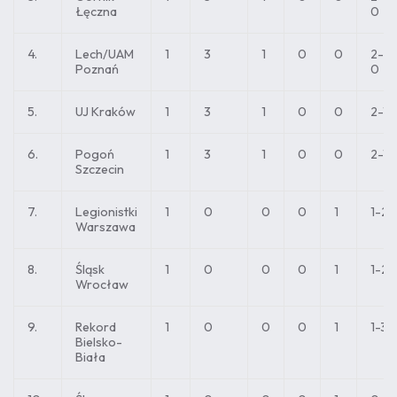
Łęczna
0
4.
Lech/UAM
1
3
1
0
0
2-
Poznań
0
5.
UJ Kraków
1
3
1
0
0
2-1
6.
Pogoń
1
3
1
0
0
2-1
Szczecin
7.
Legionistki
1
0
0
0
1
1-2
Warszawa
8.
Śląsk
1
0
0
0
1
1-2
Wrocław
9.
Rekord
1
0
0
0
1
1-3
Bielsko-
Biała