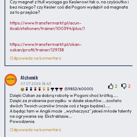
Czy magnat z Hull wyciąga go Keslerowi tak o, na czyściutko i
bez niczego? czy Kesler coś dla Pogoni wydębił od magnata
za to przejście?
https://www.transfermarkt.pl/acun-
ilicali/stationen/trainer/100394/plus/1
https://www.transfermarkt.pl/okan-
ozkan/profil/trainer/129138
Odpowiedz na komentarz
Alchemik
07.07.2026 18:43
2
2
(59852/60000)
Dzięki Ozkan za dobrą robotę w Pogoni choć krótką......
Dzięki za zrobienie porządku w dziale skautów.....zostało
dwóch Twoich uczniów (może coś z tego będzie)......
A będąc tam w Anglii może ,,wychaczysz'' jakieś młode talenty
na ogrywanie się Ekstraklasie....
Powodzenia.
Odpowiedz na komentarz