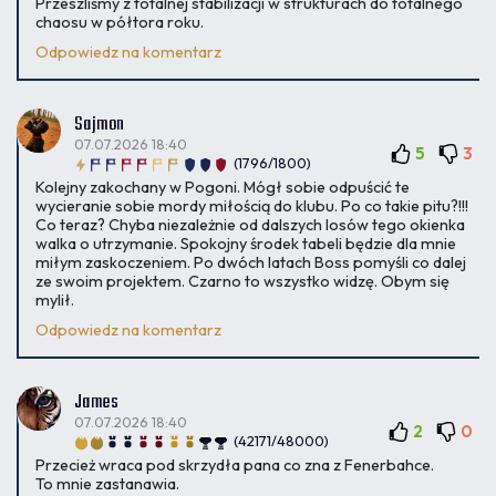
Przeszliśmy z totalnej stabilizacji w strukturach do totalnego
chaosu w półtora roku.
Odpowiedz na komentarz
Sajmon
07.07.2026 18:40
5
3
(1796/1800)
Kolejny zakochany w Pogoni. Mógł sobie odpuścić te
wycieranie sobie mordy miłością do klubu. Po co takie pitu?!!!
Co teraz? Chyba niezależnie od dalszych losów tego okienka
walka o utrzymanie. Spokojny środek tabeli będzie dla mnie
miłym zaskoczeniem. Po dwóch latach Boss pomyśli co dalej
ze swoim projektem. Czarno to wszystko widzę. Obym się
mylił.
Odpowiedz na komentarz
James
07.07.2026 18:40
2
0
(42171/48000)
Przecież wraca pod skrzydła pana co zna z Fenerbahce.
To mnie zastanawia.