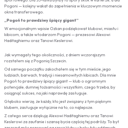
Pogoni — kolejny wakat do zapełnienia w kluczowym momencie
okna transferowego.
„Pogoń to prawdziwy śpiący gigant”
W emocjonalnym wpisie Ozkan podziękował klubowi, miastu i
kibicom, a także włodarzom Pogoni — prezesowi Alexowi
Haditaghiemu oraz Tanowi Keslerowi.
Jak wymagały tego okoliczności, z dniem wczorajszym
rozstałem się z Pogonią Szczecin.
Od samego początku zakochałem się w tym mieście, jego
ludziach, barwach, tradycji i niesamowitych kibicach. Dla mnie
Pogoń to prawdziwy śpiący gigant — klub o ogromnym
potencjale, dumnej tożsamości i wszystkim, czego trzeba, by
osiągnąć sukces, na jaki naprawdę zasługuje.
Głęboko wierzę, że każdy, kto jest związany z tym pięknym
klubem, zasługuje wyłącznie na to, co najlepsze.
Z całego serca dziękuję Alexowi Haditaghiemu oraz Tanowi
Keslerowi za zaufanie i szansę bycia częścią tej podróży. To był
zaszczyt móc pracować na rzecz klubu u boku tylu oddanych