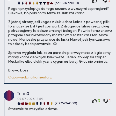
1
2
(63880/72000)
Pogon przystepuje do tego sezonu z wyzszymi aspiracjami?
Ciekawe, bo poki co to takze ze slabsza kadra...
Z jednej strony jesli kogos z klubu chca ludzie z powaznej pilki
to znaczy, ze byl / jest cos wart. Z drugiej ostatnia rzecz jakiej
potrzebujemy to dalsze zmiany i balagan. Pewnie teraz znowu
przejmie ster niezawodny master of disaster kaszTan. Moze
nawet Mariuszka przywroca do lask? Nawet jesli tymczasowo
to szkody beda powaznie.. 😅
Sprawa wyglada tak, ze za pare dni pierwzy mecz z legia a my
mamy kadre cienka jak tylek weza. Jeden i to kiepski stoper.
Maskotka albo elektryczny cygan na lewej. Grac nie umierac.
Brawo boss
Odpowiedz na komentarz
TritumX
07.07.2026 18:59
3
1
(21775/24000)
Strasznie to wszystko dziwne.