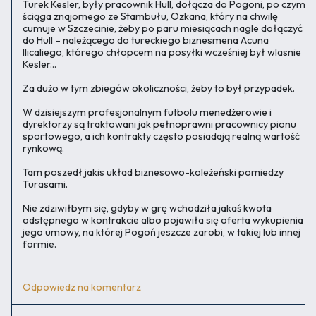
Turek Kesler, były pracownik Hull, dołącza do Pogoni, po czym
ściąga znajomego ze Stambułu, Ozkana, który na chwilę
cumuje w Szczecinie, żeby po paru miesiącach nagle dołączyć
do Hull – należącego do tureckiego biznesmena Acuna
Ilicaliego, którego chłopcem na posyłki wcześniej był wlasnie
Kesler...
Za dużo w tym zbiegów okoliczności, żeby to był przypadek.
W dzisiejszym profesjonalnym futbolu menedżerowie i
dyrektorzy są traktowani jak pełnoprawni pracownicy pionu
sportowego, a ich kontrakty często posiadają realną wartość
rynkową.
Tam poszedł jakis układ biznesowo-koleżeński pomiedzy
Turasami.
Nie zdziwiłbym się, gdyby w grę wchodziła jakaś kwota
odstępnego w kontrakcie albo pojawiła się oferta wykupienia
jego umowy, na której Pogoń jeszcze zarobi, w takiej lub innej
formie.
Odpowiedz na komentarz