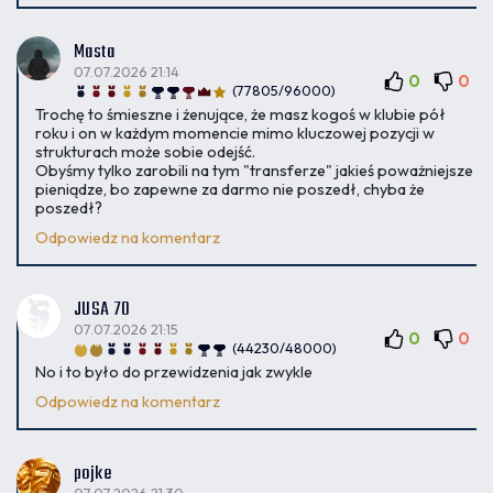
Masta
07.07.2026 21:14
0
0
(77805/96000)
Trochę to śmieszne i żenujące, że masz kogoś w klubie pół
roku i on w każdym momencie mimo kluczowej pozycji w
strukturach może sobie odejść.
Obyśmy tylko zarobili na tym "transferze" jakieś poważniejsze
pieniądze, bo zapewne za darmo nie poszedł, chyba że
poszedł?
Odpowiedz na komentarz
JUSA 70
07.07.2026 21:15
0
0
(44230/48000)
No i to było do przewidzenia jak zwykle
Odpowiedz na komentarz
pojke
07.07.2026 21:30