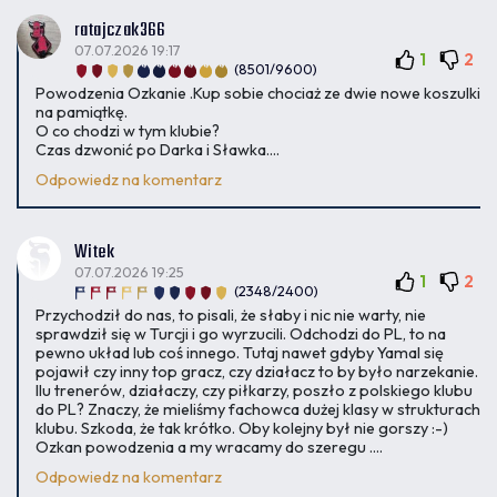
ratajczak366
07.07.2026 19:17
1
2
(8501/9600)
Powodzenia Ozkanie .Kup sobie chociaż ze dwie nowe koszulki
na pamiątkę.
O co chodzi w tym klubie?
Czas dzwonić po Darka i Sławka....
Odpowiedz na komentarz
Witek
07.07.2026 19:25
1
2
(2348/2400)
Przychodził do nas, to pisali, że słaby i nic nie warty, nie
sprawdził się w Turcji i go wyrzucili. Odchodzi do PL, to na
pewno układ lub coś innego. Tutaj nawet gdyby Yamal się
pojawił czy inny top gracz, czy działacz to by było narzekanie.
Ilu trenerów, działaczy, czy piłkarzy, poszło z polskiego klubu
do PL? Znaczy, że mieliśmy fachowca dużej klasy w strukturach
klubu. Szkoda, że tak krótko. Oby kolejny był nie gorszy :-)
Ozkan powodzenia a my wracamy do szeregu ....
Odpowiedz na komentarz