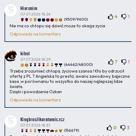
Hieronim
07.07.2026 18:26
4
1
(9509/9600)
Nie ma co chłopu się dziwić.moze to okazja zycia
Odpowiedz na komentarz
kibol
07.07.2026 18:29
7
1
(44462/48000)
Trzeba zrozumieć chłopa, życiowa szansa ! Kto by odrzucił
ofertę z PL ? Angielska to prestiż, awans zawodowy, bajeczna
kasa ,w porównaniu to wszystko do naszej najlepszej lidze
świata.
Dzięki i powodzenia Ozkan
Odpowiedz na komentarz
Kingbruslikaratemiszcz
07.07.2026 18:37
0
3
(156679)