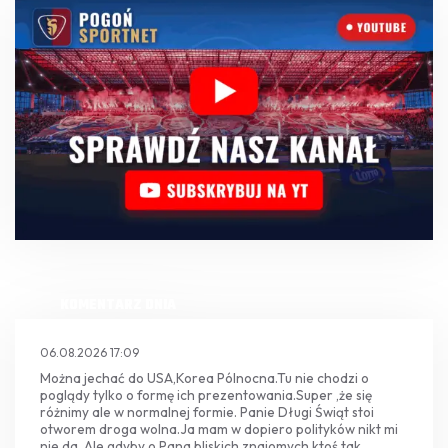
KOMENTARZ DNIA
06.08.2026 17:09
Można jechać do USA,Korea Pólnocna.Tu nie chodzi o
poglądy tylko o formę ich prezentowania.Super ,że się
różnimy ale w normalnej formie. Panie Długi Świąt stoi
otworem droga wolna.Ja mam w dopiero polityków nikt mi
nie da .Ale gdyby o Pana bliskich znajomych ktoś tak