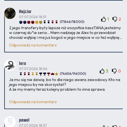
Hajcior
07.07.2026 18:51
1
2
(17846/18000)
2 jego transfery były lepsze niż wszystkie kaszTANA jesteśmy
w czarnej du*ie serio... Mam nadzieję że Alex to przewidział
chociaż wątpię i ma juz kogoś w jego miejsce w co też wątpię...
Odpowiedz na komentarz
lero
07.07.2026 18:54
3
0
(74656/96000)
Ja mu się nie dziwię, bo to dla niego awans zawodowy. Kto na
jego miejscu by nie skorzystał?
A że my mamy teraz kolejny problem to inna sprawa.
Odpowiedz na komentarz
pawel
07.07.2026 18:57