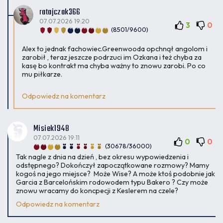
ratajczak366
07.07.2026 19:20
3
0
(8501/9600)
Alex to jednak fachowiec.Greenwooda opchnął angolom i
zarobił , teraz jeszcze podrzuci im Ozkana i też chyba za
kasę bo kontrakt ma chyba ważny to znowu zarobi. Po co
mu piłkarze.
Odpowiedz na komentarz
Misiek1948
07.07.2026 19:11
0
0
(30678/36000)
Tak nagle z dnia na dzień , bez okresu wypowiedzenia i
odstępnego? Dokończył zapoczątkowane rozmowy? Mamy
kogoś na jego miejsce? Może Wise? A może ktoś podobnie jak
Garcia z Barcelońskim rodowodem typu Bakero ? Czy może
znowu wracamy do koncpecji z Keslerem na czele?
Odpowiedz na komentarz