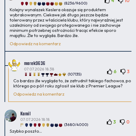
4
10
(8236/9600)
Kolejny wynalazek Keslera okazuje się produktem
wybrakowanym. Ciekawe jak długo jeszcze będzie
tolerowany przez właściciela klubu, który najwyraźniej jest
uzależniony od swojego protegowanego i nie zachowuje
minimum potrzebnej ostrożności tracąc efekcie sporo
majątku. Źle to wygląda. Bardzo źle.
Odpowiedz na komentarz
marek9636
07.07.2026 18:38
6
3
(107135)
Co bardzo źle wygląda to, że zatrudnił takiego fachowca, po
którego po pół roku zgłosił sie klub z Premier League?
Odpowiedz na komentarz
Kamil
07.07.2026 18:18
3
0
(3680/4000)
Szybko poszło...