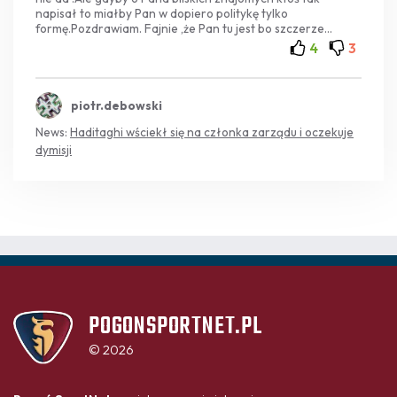
napisał to miałby Pan w dopiero politykę tylko
formę.Pozdrawiam. Fajnie ,że Pan tu jest bo szczerze
czasami Pana analizy sa naprawdę w pełni profesjonalne
4
3
.Poważnie ,z drugiej strony części Pana wypowiedzi nie da
się czytać. Ja nie piszę anonimowo tak więc pełna
szczrosć:)
piotr.debowski
News:
Haditaghi wściekł się na członka zarządu i oczekuje
dymisji
POGONSPORTNET.PL
© 2026