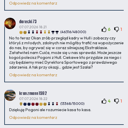
Odpowiedz na komentarz
darecki73
07.07.2026 18:21
6
1
(46316/48000)
No to teraz Okan zrób przegląd kadry w Hull i zobaczy czy
któryś z młodych, zdolnych nie mógłby trafić na wypożyczenie
do nas, by ogrywać się w coraz silniejszej Ekstraklasie.
Załatwiłeś nam Cuića, może się u nas sprawdzi. Może jeszcze
kogoś polecisz Pogoni z Hull. Ciekawe kto przyjdzie za niego i
czy będziemy mieć Dyrektora Sportowego z prawdziwego
zdarzenia. A tak przy okazji... gdzie jest Szalai?
Odpowiedz na komentarz
kranzmann1982
07.07.2026 18:22
4
1
(13368/15000)
Dziękuję Pogoni ale rozumiecie kasa to kasa.
Odpowiedz na komentarz