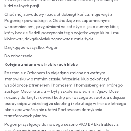
ludzi pełnych pasji.
Choć mój zawodowy rozdział dobiegł końca, moja więź z
Pogonią z pewnością nie. Odchodzę z niezapomnianymi
wspomnieniami, przyjaźniami na całe życie i jako dumny kibic,
który będzie śledził poczynania tego wyjątkowego klubu i mu
kibicował, dokądkolwiek zaprowadzi mnie życie.
Dziękuję za wszystko, Pogoń.
Do zobaczenia.
Kolejna zmiana w strukturach klubu
Rozstanie z Ozkanem to niejedyna zmiana na ważnym
stanowisku w ostatnim czasie. Wcześniej klub zakończył
współpracę z trenerem Thomasem Thomasbergiem, którego
zastąpił Oscar Garcia — były szkoleniowiec m.in. Ajaxu. Duże
roszady dotknęły również kadrę pierwszego zespołu, a odejście
osoby odpowiedzialnej za skauting i rekrutację w trakcie letniego
okna z pewnością nie ułatwi Portowcom domykania
transferowych planów.
Pogoń przystępuje do nowego sezonu PKO BP Ekstraklasy z
wyraźnie wyższymi aspiracjami niż przed rokiem, gdy do