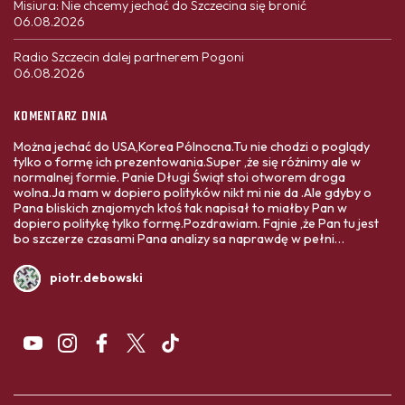
Misiura: Nie chcemy jechać do Szczecina się bronić
06.08.2026
Radio Szczecin dalej partnerem Pogoni
06.08.2026
KOMENTARZ DNIA
Można jechać do USA,Korea Pólnocna.Tu nie chodzi o poglądy
tylko o formę ich prezentowania.Super ,że się różnimy ale w
normalnej formie. Panie Długi Świąt stoi otworem droga
wolna.Ja mam w dopiero polityków nikt mi nie da .Ale gdyby o
Pana bliskich znajomych ktoś tak napisał to miałby Pan w
dopiero politykę tylko formę.Pozdrawiam. Fajnie ,że Pan tu jest
bo szczerze czasami Pana analizy sa naprawdę w pełni
profesjonalne .Poważnie ,z drugiej strony części Pana
wypowiedzi nie da się czytać. Ja nie piszę anonimowo tak więc
piotr.debowski
pełna szczrosć:)