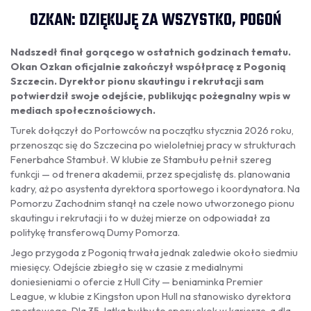
OZKAN: DZIĘKUJĘ ZA WSZYSTKO, POGOŃ
Nadszedł finał gorącego w ostatnich godzinach tematu.
Okan Ozkan oficjalnie zakończył współpracę z Pogonią
Szczecin. Dyrektor pionu skautingu i rekrutacji sam
potwierdził swoje odejście, publikując pożegnalny wpis w
mediach społecznościowych.
Turek dołączył do Portowców na początku stycznia 2026 roku,
przenosząc się do Szczecina po wieloletniej pracy w strukturach
Fenerbahce Stambuł. W klubie ze Stambułu pełnił szereg
funkcji — od trenera akademii, przez specjalistę ds. planowania
kadry, aż po asystenta dyrektora sportowego i koordynatora. Na
Pomorzu Zachodnim stanął na czele nowo utworzonego pionu
skautingu i rekrutacji i to w dużej mierze on odpowiadał za
politykę transferową Dumy Pomorza.
Jego przygoda z Pogonią trwała jednak zaledwie około siedmiu
miesięcy. Odejście zbiegło się w czasie z medialnymi
doniesieniami o ofercie z Hull City — beniaminka Premier
League, w klubie z Kingston upon Hull na stanowisko dyrektora
sportowego. Dla 35-latka byłby to spory skok w karierze, a dla