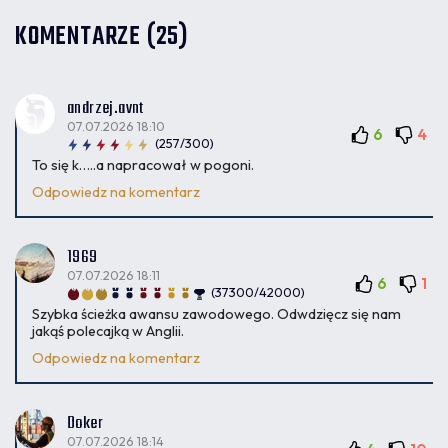
KOMENTARZE (25)
andrzej.avnt
07.07.2026 18:10
6
4
(257/300)
To się k…..a napracował w pogoni.
Odpowiedz na komentarz
1969
07.07.2026 18:11
6
1
(37300/42000)
Szybka ścieżka awansu zawodowego. Odwdzięcz się nam
jakąś polecajką w Anglii.
Odpowiedz na komentarz
Doker
07.07.2026 18:14