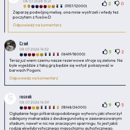
08.07.2026 15:21
2
0
(11157/12000)
Zaparzę podwójną melisę, ona mnie wystrzeli i wtedy też
poczytam z fusów:D
Odpowiedz na komentarz
Czad
08.07.2026 14:52
5
2
(16419/18000)
Teraz już wiem czemu nasze rezerwowe stroje są zielone. Na
byle wyjeździe z taką grą będzie się wstyd pokazywać w
barwach Pogoni.
Odpowiedz na komentarz
rusnak
08.07.2026 14:59
9
5
(18148/24000)
Oglądanie tego piłkarskopodobnego wytworu jaki stworzył
odklejony maharadża z dwubiegunówką w zaawansowanym
stadium, nawet w nic nie znaczącym sparringu, to jest jakiś
rodzaj ekwilybrystycznego masochizmu autystycznego.