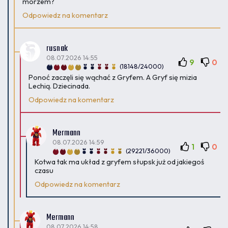
morzem?
Odpowiedz na komentarz
rusnak
08.07.2026 14:55
9
0
(18148/24000)
Ponoć zaczęli się wąchać z Gryfem. A Gryf się mizia
Lechią. Dziecinada.
Odpowiedz na komentarz
Mermann
08.07.2026 14:59
1
0
(29221/36000)
Kotwa tak ma układ z gryfem słupsk już od jakiegoś
czasu
Odpowiedz na komentarz
Mermann
08.07.2026 14:58