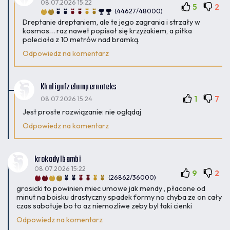
08.07.2026 15:22
5
2
(44627/48000)
Dreptanie dreptaniem, ale te jego zagrania i strzały w
kosmos… raz nawet popisał się krzyżakiem, a piłka
poleciała z 10 metrów nad bramką.
Odpowiedz na komentarz
Khaligufzelumpernateks
1
7
08.07.2026 15:24
Jest proste rozwiązanie: nie oglądaj
Odpowiedz na komentarz
krokodylbambi
08.07.2026 15:22
9
2
(26862/36000)
grosicki to powinien miec umowe jak mendy , płacone od
minut na boisku drastyczny spadek formy no chyba ze on cały
czas sabotuje bo to az niemozliwe zeby byl taki cienki
Odpowiedz na komentarz