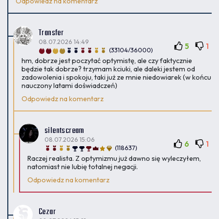
Odpowiedz na komentarz
Transfer
08.07.2026 14:49
5
1
(33104/36000)
hm, dobrze jest poczytać optymistę, ale czy faktycznie
będzie tak dobrze? trzymam kciuki, ale daleki jestem od
zadowolenia i spokoju, taki już ze mnie niedowiarek (w końcu
nauczony latami doświadczeń)
Odpowiedz na komentarz
silentscream
08.07.2026 15:06
6
1
(118637)
Raczej realista. Z optymizmu już dawno się wyleczyłem,
natomiast nie lubię totalnej negacji.
Odpowiedz na komentarz
Cezar