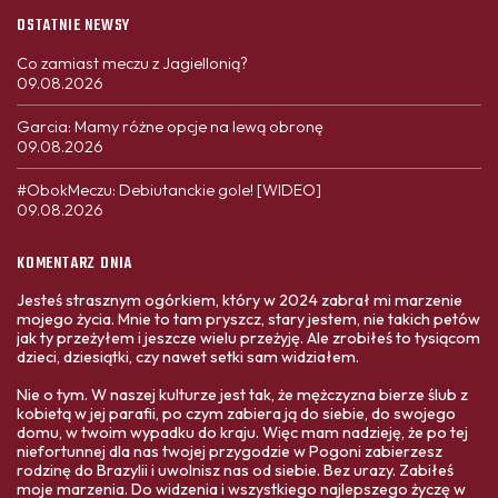
OSTATNIE NEWSY
Co zamiast meczu z Jagiellonią?
09.08.2026
Garcia: Mamy różne opcje na lewą obronę
09.08.2026
#ObokMeczu: Debiutanckie gole! [WIDEO]
09.08.2026
KOMENTARZ DNIA
Jesteś strasznym ogórkiem, który w 2024 zabrał mi marzenie
mojego życia. Mnie to tam pryszcz, stary jestem, nie takich petów
jak ty przeżyłem i jeszcze wielu przeżyję. Ale zrobiłeś to tysiącom
dzieci, dziesiątki, czy nawet setki sam widziałem.
Nie o tym. W naszej kulturze jest tak, że mężczyzna bierze ślub z
kobietą w jej parafii, po czym zabiera ją do siebie, do swojego
domu, w twoim wypadku do kraju. Więc mam nadzieję, że po tej
niefortunnej dla nas twojej przygodzie w Pogoni zabierzesz
rodzinę do Brazylii i uwolnisz nas od siebie. Bez urazy. Zabiłeś
moje marzenia. Do widzenia i wszystkiego najlepszego życzę w