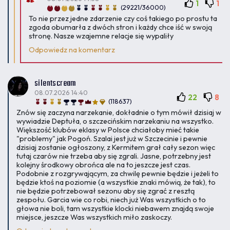
1
1
(29221/36000)
To nie przez jedne zdarzenie czy coś takiego po prostu ta
zgoda obumarła z dwóch stron i każdy chce iść w swoją
stronę. Nasze wzajemne relacje się wypaliły
Odpowiedz na komentarz
silentscream
08.07.2026 14:40
22
8
(118637)
Znów się zaczyna narzekanie, dokładnie o tym mówił dzisiaj w
wywiadzie Deptuła, o szczecińskim narzekaniu na wszystko.
Większość klubów eklasy w Polsce chciałoby mieć takie
"problemy" jak Pogoń. Szalai jest już w Szczecinie i pewnie
dzisiaj zostanie ogłoszony, z Kermitem grał cały sezon więc
tutaj czarów nie trzeba aby się zgrali. Jasne, potrzebny jest
kolejny środkowy obrońca ale na to jeszcze jest czas.
Podobnie z rozgrywającym, za chwilę pewnie będzie i jeżeli to
będzie ktoś na poziomie (a wszystkie znaki mówią, że tak), to
nie będzie potrzebował sezonu aby się zgrać z resztą
zespołu. Garcia wie co robi, niech już Was wszystkich o to
głowa nie boli, tam wszystkie klocki niebawem znajdą swoje
miejsce, jeszcze Was wszystkich miło zaskoczy.