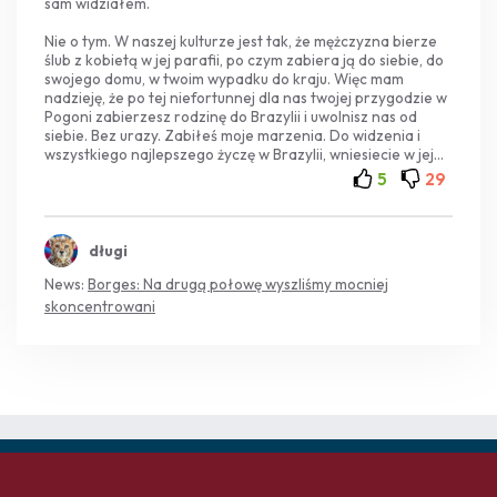
sam widziałem.
Nie o tym. W naszej kulturze jest tak, że mężczyzna bierze
ślub z kobietą w jej parafii, po czym zabiera ją do siebie, do
swojego domu, w twoim wypadku do kraju. Więc mam
nadzieję, że po tej niefortunnej dla nas twojej przygodzie w
Pogoni zabierzesz rodzinę do Brazylii i uwolnisz nas od
siebie. Bez urazy. Zabiłeś moje marzenia. Do widzenia i
wszystkiego najlepszego życzę w Brazylii, wniesiecie w jej
rozwój na pewno więcej niż w rozwój Polski. Twoja ojczyzna
5
29
Was bardziej potrzebuje,
długi
News:
Borges: Na drugą połowę wyszliśmy mocniej
skoncentrowani