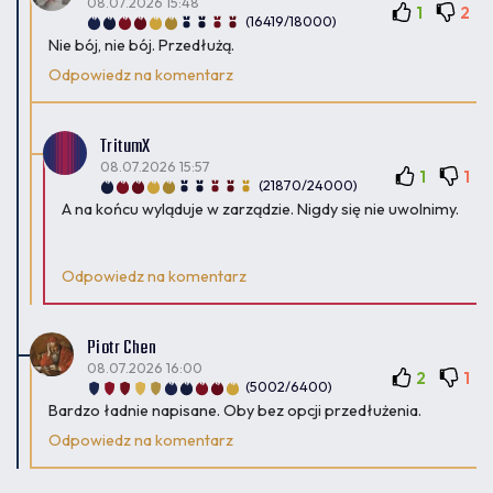
08.07.2026 15:48
1
2
(16419/18000)
Nie bój, nie bój. Przedłużą.
Odpowiedz na komentarz
TritumX
08.07.2026 15:57
1
1
(21870/24000)
A na końcu wyląduje w zarządzie. Nigdy się nie uwolnimy.
Odpowiedz na komentarz
Piotr Chen
08.07.2026 16:00
2
1
(5002/6400)
Bardzo ładnie napisane. Oby bez opcji przedłużenia.
Odpowiedz na komentarz