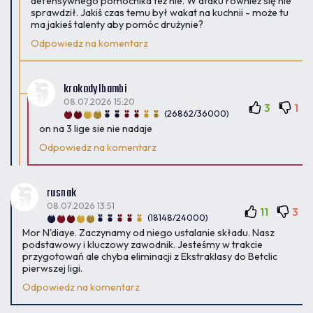
defensywnego pomocnika też nie. W ataku również się nie
sprawdził. Jakiś czas temu był wakat na kuchnii - może tu
ma jakieś talenty aby pomóc drużynie?
Odpowiedz na komentarz
krokodylbambi
08.07.2026 15:20
3
1
(26862/36000)
on na 3 lige sie nie nadaje
Odpowiedz na komentarz
rusnak
08.07.2026 13:51
11
3
(18148/24000)
Mor N'diaye. Zaczynamy od niego ustalanie składu. Nasz
podstawowy i kluczowy zawodnik. Jesteśmy w trakcie
przygotowań ale chyba eliminacji z Ekstraklasy do Betclic
pierwszej ligi.
Odpowiedz na komentarz