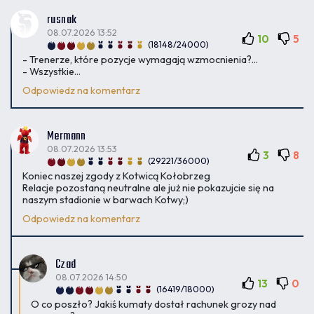
rusnak
08.07.2026 13:52
10
5
(18148/24000)
- Trenerze, które pozycje wymagają wzmocnienia?...
- Wszystkie...
Odpowiedz na komentarz
Mermann
08.07.2026 13:53
3
8
(29221/36000)
Koniec naszej zgody z Kotwicą Kołobrzeg
Relacje pozostaną neutralne ale już nie pokazujcie się na
naszym stadionie w barwach Kotwy;)
Odpowiedz na komentarz
Czad
08.07.2026 14:50
13
0
(16419/18000)
O co poszło? Jakiś kumaty dostał rachunek grozy nad