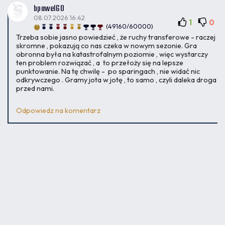
bpawel60
08.07.2026 16:42
1
0
(49160/60000)
Trzeba sobie jasno powiedzieć , że ruchy transferowe - raczej
skromne , pokazują co nas czeka w nowym sezonie. Gra
obronna była na katastrofalnym poziomie , więc wystarczy
ten problem rozwiązać , a to przełoży się na lepsze
punktowanie. Na tę chwilę - po sparingach , nie widać nic
odkrywczego . Gramy jota w jotę , to samo , czyli daleka droga
przed nami.
Odpowiedz na komentarz