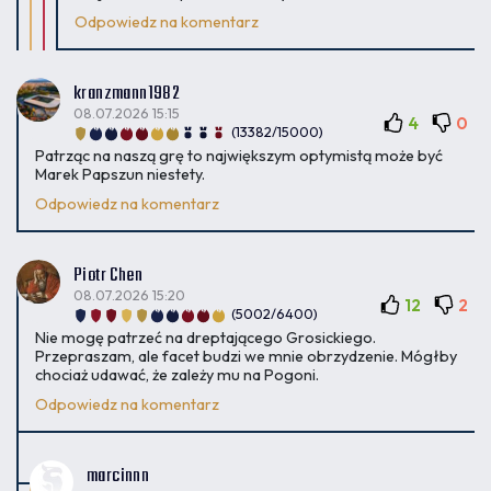
Odpowiedz na komentarz
kranzmann1982
08.07.2026 15:15
4
0
(13382/15000)
Patrząc na naszą grę to największym optymistą może być
Marek Papszun niestety.
Odpowiedz na komentarz
Piotr Chen
08.07.2026 15:20
12
2
(5002/6400)
Nie mogę patrzeć na dreptającego Grosickiego.
Przepraszam, ale facet budzi we mnie obrzydzenie. Mógłby
chociaż udawać, że zależy mu na Pogoni.
Odpowiedz na komentarz
marcinnn