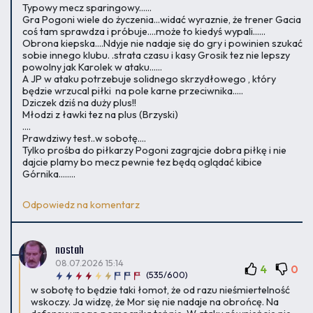
Typowy mecz sparingowy......
Gra Pogoni wiele do życzenia...widać wyraznie, że trener Gacia
coś tam sprawdza i próbuje....może to kiedyś wypali......
Obrona kiepska....Ndyje nie nadaje się do gry i powinien szukać
sobie innego klubu. .strata czasu i kasy Grosik tez nie lepszy
powolny jak Karolek w ataku......
A JP w ataku potrzebuje solidnego skrzydłowego , który
będzie wrzucal piłki na pole karne przeciwnika.....
Dziczek dziś na duży plus!!
Młodzi z ławki tez na plus (Brzyski)
....
Prawdziwy test..w sobotę....
Tylko prośba do piłkarzy Pogoni zagrajcie dobra piłkę i nie
dajcie plamy bo mecz pewnie tez będą oglądać kibice
Górnika........
Odpowiedz na komentarz
nostah
08.07.2026 15:14
4
0
(535/600)
w sobotę to będzie taki łomot, że od razu nieśmiertelność
wskoczy. Ja widzę, że Mor się nie nadaje na obrońcę. Na