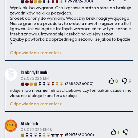
(19998/24000)
Wynik ok. bo wygrana. Gra i zgranie bardzo słabe bo brakuje
zawodników na kilku pozycjach.
Środek obrony do wymiany. Widoczny brak rozgrywającego.
Nasze granie do przodu było słabe a nawet tragiczne na tle 1-
ligowca. Jak nie będzie trafnych wzmocnień to w tym sezonie
trzeba znowu utrzymać się i czekać na kolejny sezon.
Czyżby powtórka z poprzedniego sezonu , że jakoś to będzie
?
Odpowiedz na komentarz
krokodylbambi
08.07.2026 13:41
8
9
(26862/36000)
ndajem po niesmiertelnosc! ciekawe czy ten ozkan czasem na
zlosc nie blokuje transferu szalaja
Odpowiedz na komentarz
Alchemik
08.07.2026 13:48
1
1
(59875/60000)