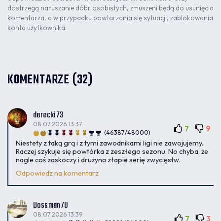
dostrzegą naruszanie dóbr osobistych, zmuszeni będą do usunięcia
komentarza, a w przypadku powtarzania się sytuacji, zablokowania
konta użytkownika.
KOMENTARZE (32)
darecki73
08.07.2026 13:37
7
9
(46387/48000)
Niestety z taką grą i z tymi zawodnikami ligi nie zawojujemy.
Raczej szykuje się powtórka z zeszłego sezonu. No chyba, że
nagle coś zaskoczy i drużyna złapie serię zwycięstw.
Odpowiedz na komentarz
Bossman70
08.07.2026 13:39
7
3