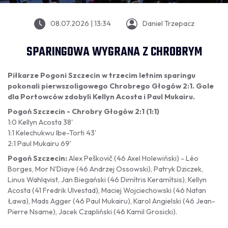
08.07.2026 | 13:34
Daniel Trzepacz
SPARINGOWA WYGRANA Z CHROBRYM
Piłkarze Pogoni Szczecin w trzecim letnim sparingu
pokonali pierwszoligowego Chrobrego Głogów 2:1. Gole
dla Portowców zdobyli Kellyn Acosta i Paul Mukairu.
Pogoń Szczecin - Chrobry Głogów 2:1 (1:1)
1:0 Kellyn Acosta 38'
1:1 Kelechukwu Ibe-Torti 43'
2:1 Paul Mukairu 69'
Pogoń Szczecin:
Alex Peškovič (46 Axel Holewiński) - Léo
Borges, Mor N'Diaye (46 Andrzej Ossowski), Patryk Dziczek,
Linus Wahlqvist, Jan Biegański (46 Dimítris Keramítsis), Kellyn
Acosta (41 Fredrik Ulvestad), Maciej Wojciechowski (46 Natan
Ława), Mads Agger (46 Paul Mukairu), Karol Angielski (46 Jean-
Pierre Nsame), Jacek Czapliński (46 Kamil Grosicki).