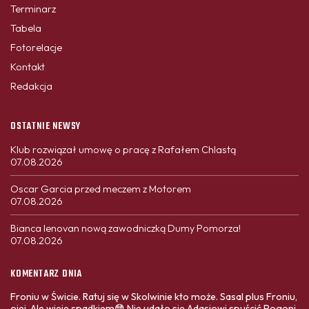
Terminarz
Tabela
Fotorelacje
Kontakt
Redakcja
OSTATNIE NEWSY
Klub rozwiązał umowę o pracę z Rafałem Chlastą
07.08.2026
Oscar Garcia przed meczem z Motorem
07.08.2026
Bianca Ienovan nową zawodniczką Dumy Pomorza!
07.08.2026
KOMENTARZ DNIA
Froniu w Świcie. Ratuj się w Skolwinie kto może. Sasal plus Froniu,
ojej. Ale wieje spadkiem😳 Nie udało się Adasiowi spuścić Pogoni