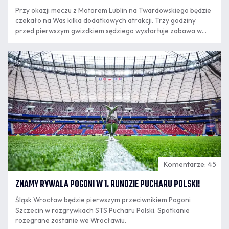
Przy okazji meczu z Motorem Lublin na Twardowskiego będzie
czekało na Was kilka dodatkowych atrakcji. Trzy godziny
przed pierwszym gwizdkiem sędziego wystartuje zabawa w
"Rodzinnym Porcie Kibica" i naszej strefie grillowej.
06.08
18:10
Komentarze: 45
ZNAMY RYWALA POGONI W 1. RUNDZIE PUCHARU POLSKI!
Śląsk Wrocław będzie pierwszym przeciwnikiem Pogoni
Szczecin w rozgrywkach STS Pucharu Polski. Spotkanie
rozegrane zostanie we Wrocławiu.