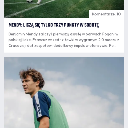
Komentarze: 10
MENDY: LICZĄ SIĘ TYLKO TRZY PUNKTY W SOBOTĘ
Benjamin Mendy zaliczył pierwszą asystę w barwach Pogoni w
polskiej lidze. Francuz wszedł z ławki w wygranym 2:0 meczu z
Cracovią i dał zespołowi dodatkowy impuls w ofensywie. Po
powrocie ze Szczecina do Krakowa mistrz świata z 2018 roku
podsumował występ, opowiedział o relacji z trenerem
07.08
Oscarem Garcią.
8:24