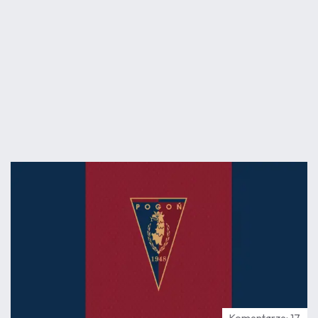
07.08
17:01
Komentarze: 17