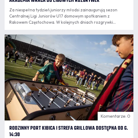
AKADEMIA WRACA DO LIGOWYCH ROZGRYWEK
Za niespełna tydzień juniorzy młodsi zainaugurują sezon
Centralnej Ligi Juniorów U17 domowym spotkaniem z
Rakowem Częstochowa. W kolejnych dniach rozgrywki
rozpoczną kolejne zespoły granatowo-bordowej Akademii.
07.08
8:14
Komentarze: 0
RODZINNY PORT KIBICA I STREFA GRILLOWA DOSTĘPNA OD G.
14:30