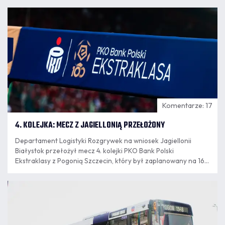
07.08
14:03
Komentarze: 17
4. KOLEJKA: MECZ Z JAGIELLONIĄ PRZEŁOŻONY
Departament Logistyki Rozgrywek na wniosek Jagiellonii
Białystok przełożył mecz 4. kolejki PKO Bank Polski
Ekstraklasy z Pogonią Szczecin, który był zaplanowany na 16
sierpnia. Nowy termin spotkania wyznaczony zostanie po
zakończeniu eliminacji europejskich pucharów.
07.08
12:04