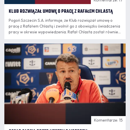
KLUB ROZWIĄZAŁ UMOWĘ O PRACĘ Z RAFAŁEM CHLASTĄ
Pogoń Szczecin S.A. informuje, że Klub rozwiązał umowę o
pracę z Rafałem Chlastą i zwolnił go z obowiązku świadczenia
pracy w okresie wypowiedzenia. Rafał Chlasta został również
poproszony przez Klub o rezygnację z funkcji członka zarządu
Pogoni Szczecin SA. Decyzja jest konsekwencją publikacji
07.08
Rafała Chlasty na serwisie społecznościowym "X".
16:34
Komentarze: 15