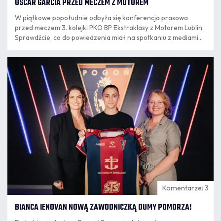
OSCAR GARCIA PRZED MECZEM Z MOTOREM
W piątkowe popołudnie odbyła się konferencja prasowa
przed meczem 3. kolejki PKO BP Ekstraklasy z Motorem Lublin.
Sprawdźcie, co do powiedzenia miał na spotkaniu z mediami
trener Oscar Garcia.
07.08
16:30
Komentarze: 3
BIANCA IENOVAN NOWĄ ZAWODNICZKĄ DUMY POMORZA!