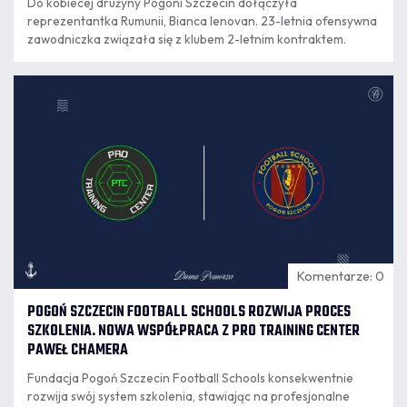
Do kobiecej drużyny Pogoni Szczecin dołączyła
reprezentantka Rumunii, Bianca Ienovan. 23-letnia ofensywna
zawodniczka związała się z klubem 2-letnim kontraktem.
07.08
16:28
Komentarze: 0
POGOŃ SZCZECIN FOOTBALL SCHOOLS ROZWIJA PROCES
SZKOLENIA. NOWA WSPÓŁPRACA Z PRO TRAINING CENTER
PAWEŁ CHAMERA
Fundacja Pogoń Szczecin Football Schools konsekwentnie
rozwija swój system szkolenia, stawiając na profesjonalne