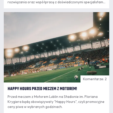
rozwiązania oraz współpracę z doświadczonymi specjalistami.
Kolejnym krokiem w tym kierunku jest podpisanie umowy o
współpracy z PRO TRAINING CENTER Paweł Chamera, które
07.08
od nowego sezonu będzie odpowiadało za przygotowanie
16:23
motoryczne przeszło 240 zawodników kategorii Orlik i
Młodzik.
Komentarze: 2
HAPPY HOURS PRZED MECZEM Z MOTOREM!
Przed meczem z Motorem Lublin na Stadionie im. Floriana
Krygiera będą obowiązywały "Happy Hours", czyli promocyjne
ceny piwa w wybranych godzinach.