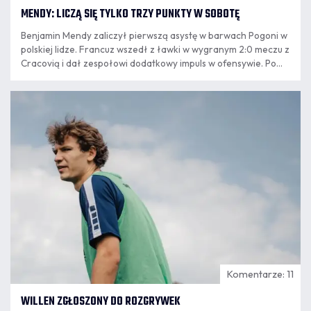
MENDY: LICZĄ SIĘ TYLKO TRZY PUNKTY W SOBOTĘ
Benjamin Mendy zaliczył pierwszą asystę w barwach Pogoni w
polskiej lidze. Francuz wszedł z ławki w wygranym 2:0 meczu z
Cracovią i dał zespołowi dodatkowy impuls w ofensywie. Po
powrocie ze Szczecina do Krakowa mistrz świata z 2018 roku
podsumował występ, opowiedział o relacji z trenerem
07.08
Oscarem Garcią.
8:24
Komentarze: 11
WILLEN ZGŁOSZONY DO ROZGRYWEK