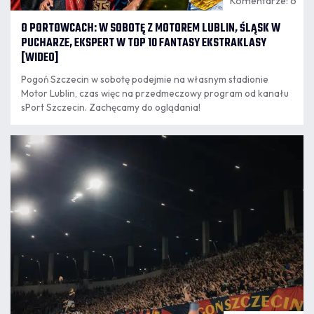
Komentarze: 6
O PORTOWCACH: W SOBOTĘ Z MOTOREM LUBLIN, ŚLĄSK W
PUCHARZE, EKSPERT W TOP 10 FANTASY EKSTRAKLASY
[WIDEO]
Pogoń Szczecin w sobotę podejmie na własnym stadionie
Motor Lublin, czas więc na przedmeczowy program od kanału
sPort Szczecin. Zachęcamy do oglądania!
07.08
20:15