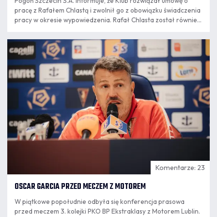
Pogoń Szczecin S.A. informuje, że Klub rozwiązał umowę o
pracę z Rafałem Chlastą i zwolnił go z obowiązku świadczenia
pracy w okresie wypowiedzenia. Rafał Chlasta został również
poproszony przez Klub o rezygnację z funkcji członka zarządu
Pogoni Szczecin SA. Decyzja jest konsekwencją publikacji
07.08
Rafała Chlasty na serwisie społecznościowym "X".
16:34
Komentarze: 23
OSCAR GARCIA PRZED MECZEM Z MOTOREM
W piątkowe popołudnie odbyła się konferencja prasowa
przed meczem 3. kolejki PKO BP Ekstraklasy z Motorem Lublin.