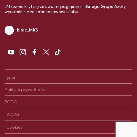
JM też nie krył się ze swoimi poglądami...dlatego Grupa Azoty
wycołala się ze sponsorowania klubu.
kibic_MKS
Typer
Polityka prywatności
RODO
WCAG
Cookies