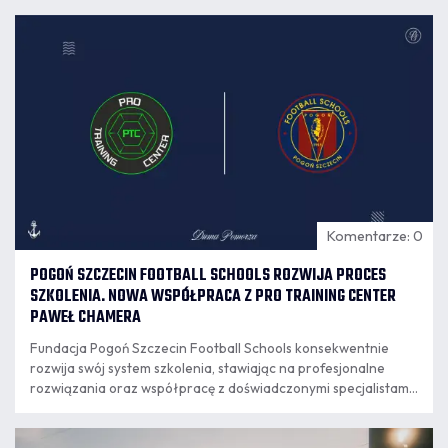
07.08
16:28
Komentarze: 0
POGOŃ SZCZECIN FOOTBALL SCHOOLS ROZWIJA PROCES
SZKOLENIA. NOWA WSPÓŁPRACA Z PRO TRAINING CENTER
PAWEŁ CHAMERA
Fundacja Pogoń Szczecin Football Schools konsekwentnie
rozwija swój system szkolenia, stawiając na profesjonalne
rozwiązania oraz współpracę z doświadczonymi specjalistami.
Kolejnym krokiem w tym kierunku jest podpisanie umowy o
współpracy z PRO TRAINING CENTER Paweł Chamera, które
07.08
od nowego sezonu będzie odpowiadało za przygotowanie