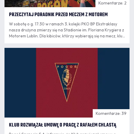
Komentarze: 2
PRZECZYTAJ PORADNIK PRZED MECZEM Z MOTOREM
W sobotę o g. 17:30 w ramach 3. kolejki PKO BP Ekstraklasy
nasza drużyna zmierzy się na Stadionie im. Floriana Krygiera z
Motorem Lublin. Dla kibiców, którzy wybierają się na mecz, klub
przygotował garść informacji organizacyjnych.
07.08
17:01
Komentarze: 39
KLUB ROZWIĄZAŁ UMOWĘ O PRACĘ Z RAFAŁEM CHLASTĄ