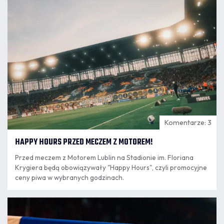
16:23
motoryczne przeszło 240 zawodników kategorii Orlik i
Młodzik.
Komentarze: 3
HAPPY HOURS PRZED MECZEM Z MOTOREM!
Przed meczem z Motorem Lublin na Stadionie im. Floriana
Krygiera będą obowiązywały "Happy Hours", czyli promocyjne
ceny piwa w wybranych godzinach.
07.08
14:03