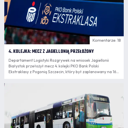
Komentarze: 18
4. KOLEJKA: MECZ Z JAGIELLONIĄ PRZEŁOŻONY
Departament Logistyki Rozgrywek na wniosek Jagiellonii
Białystok przełożył mecz 4. kolejki PKO Bank Polski
Ekstraklasy z Pogonią Szczecin, który był zaplanowany na 16
sierpnia. Nowy termin spotkania wyznaczony zostanie po
zakończeniu eliminacji europejskich pucharów.
07.08
12:04