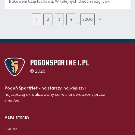
Rakowem Częstochowa. W kolejnych dniach rozgrywki
rozpoczną kolejne zespoły granatowo-bordowej Akademii.
1
2
3
4
2206
>
...
POGONSPORTNET.PL
© 2026
Pogoń SportNet -
najstarszy, największy i
najczęściej aktualizowany serwis prowadzony przez
kibiców
MAPA STRONY
Home