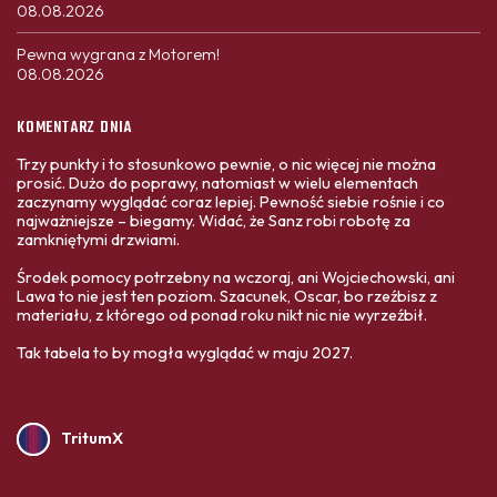
08.08.2026
Pewna wygrana z Motorem!
08.08.2026
KOMENTARZ DNIA
Trzy punkty i to stosunkowo pewnie, o nic więcej nie można
prosić. Dużo do poprawy, natomiast w wielu elementach
zaczynamy wyglądać coraz lepiej. Pewność siebie rośnie i co
najważniejsze – biegamy. Widać, że Sanz robi robotę za
zamkniętymi drzwiami.
Środek pomocy potrzebny na wczoraj, ani Wojciechowski, ani
Lawa to nie jest ten poziom. Szacunek, Oscar, bo rzeźbisz z
materiału, z którego od ponad roku nikt nic nie wyrzeźbił.
Tak tabela to by mogła wyglądać w maju 2027.
TritumX