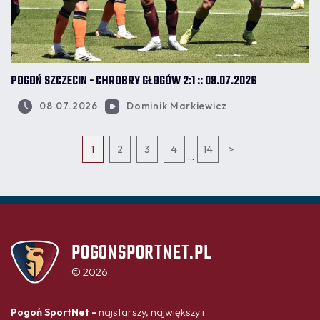
POGOŃ SZCZECIN - CHROBRY GŁOGÓW 2:1 :: 08.07.2026
08.07.2026
Dominik Markiewicz
1
2
3
4
14
>
...
POGONSPORTNET.PL
© 2026
Pogoń SportNet -
najstarszy, największy i