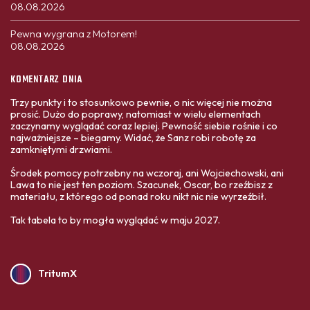
08.08.2026
Pewna wygrana z Motorem!
08.08.2026
KOMENTARZ DNIA
Trzy punkty i to stosunkowo pewnie, o nic więcej nie można
prosić. Dużo do poprawy, natomiast w wielu elementach
zaczynamy wyglądać coraz lepiej. Pewność siebie rośnie i co
najważniejsze – biegamy. Widać, że Sanz robi robotę za
zamkniętymi drzwiami.
Środek pomocy potrzebny na wczoraj, ani Wojciechowski, ani
Lawa to nie jest ten poziom. Szacunek, Oscar, bo rzeźbisz z
materiału, z którego od ponad roku nikt nic nie wyrzeźbił.
Tak tabela to by mogła wyglądać w maju 2027.
TritumX