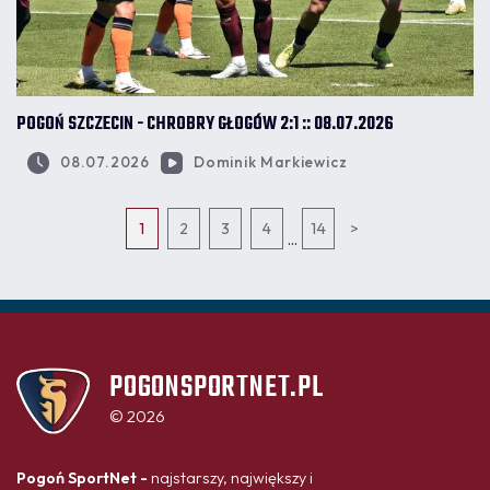
POGOŃ SZCZECIN - CHROBRY GŁOGÓW 2:1 :: 08.07.2026
08.07.2026
Dominik Markiewicz
1
2
3
4
14
>
...
POGONSPORTNET.PL
© 2026
Pogoń SportNet -
najstarszy, największy i