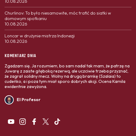
10.08.2026
Churlinov: To było niesamowite, móc trafić do siatki w
domowym spotkaniu
10.08.2026
Loncar w drużynie mistrza Indonezji
10.08.2026
KOMENTARZ DNIA
Zgadzam się. Ja rozumiem, bo sam nadal tak mam, że patrzę na
Juwarę z zaiste głęboką rezerwą, ale uczciwie trzeba przyznać,
że zagrał solidny mecz. Wolny na drugą bramkę (Szalaia) to
cudeńko, a i poza tym miał sporo dobrych akcji. Ocena Kamila
ewidentnie zawyżona.
El Profesor