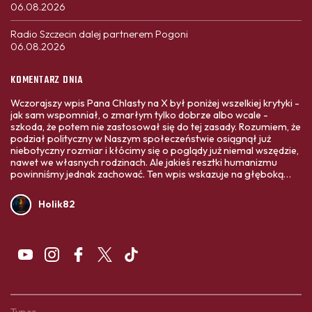
06.08.2026
Radio Szczecin dalej partnerem Pogoni
06.08.2026
KOMENTARZ DNIA
Wczorajszy wpis Pana Chlasty na X był poniżej wszelkiej krytyki -
jak sam wspomniał, o zmarłym tylko dobrze albo wcale -
szkoda, że potem nie zastosował się do tej zasady. Rozumiem, że
podział polityczny w Naszym społeczeństwie osiągnął już
niebotyczny rozmiar i kłócimy się o poglądy już niemal wszędzie,
nawet we własnych rodzinach. Ale jakieś resztki humanizmu
powinniśmy jednak zachować. Ten wpis wskazuje na głęboką
nienawiść do drugiej strony sporu politycznego, a to nigdy nie
prowadzi do niczego dobrego. Opamiętajcie się ludzie. Polska
Holik82
jest tylko jedna, możemy nie zgadzać się z innymi obywatelami w
pewnych kwestiach politycznych, światopoglądowych, ale
wszyscy mieszkamy w tym samym kraju i dbajmy o jego
dobrostan.
Typer