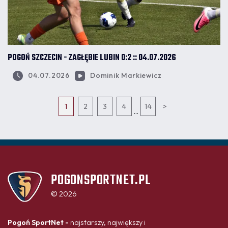
POGOŃ SZCZECIN - ZAGŁĘBIE LUBIN 0:2 :: 04.07.2026
04.07.2026
Dominik Markiewicz
1
2
3
4
14
>
...
POGONSPORTNET.PL
© 2026
Pogoń SportNet -
najstarszy, największy i