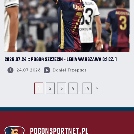
2026.07.24 :: POGOŃ SZCZECIN - LEGIA WARSZAWA 0:1 CZ. 1
24.07.2026
Daniel Trzepacz
1
2
3
4
14
>
...
POGONSPORTNET.PL