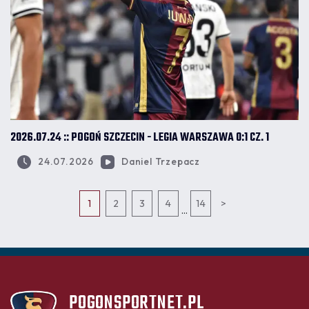
2026.07.24 :: POGOŃ SZCZECIN - LEGIA WARSZAWA 0:1 CZ. 1
24.07.2026
Daniel Trzepacz
1
2
3
4
14
>
...
POGONSPORTNET.PL