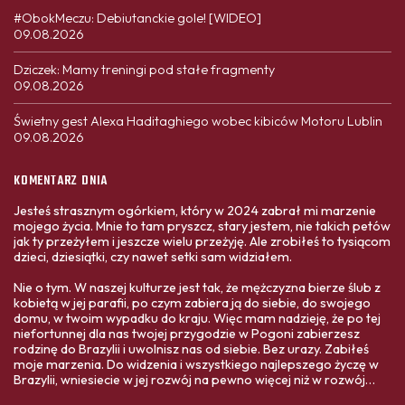
#ObokMeczu: Debiutanckie gole! [WIDEO]
09.08.2026
Dziczek: Mamy treningi pod stałe fragmenty
09.08.2026
Świetny gest Alexa Haditaghiego wobec kibiców Motoru Lublin
09.08.2026
KOMENTARZ DNIA
Jesteś strasznym ogórkiem, który w 2024 zabrał mi marzenie
mojego życia. Mnie to tam pryszcz, stary jestem, nie takich petów
jak ty przeżyłem i jeszcze wielu przeżyję. Ale zrobiłeś to tysiącom
dzieci, dziesiątki, czy nawet setki sam widziałem.
Nie o tym. W naszej kulturze jest tak, że mężczyzna bierze ślub z
kobietą w jej parafii, po czym zabiera ją do siebie, do swojego
domu, w twoim wypadku do kraju. Więc mam nadzieję, że po tej
niefortunnej dla nas twojej przygodzie w Pogoni zabierzesz
rodzinę do Brazylii i uwolnisz nas od siebie. Bez urazy. Zabiłeś
moje marzenia. Do widzenia i wszystkiego najlepszego życzę w
Brazylii, wniesiecie w jej rozwój na pewno więcej niż w rozwój
Polski. Twoja ojczyzna Was bardziej potrzebuje,