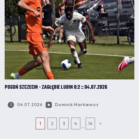
POGOŃ SZCZECIN - ZAGŁĘBIE LUBIN 0:2 :: 04.07.2026
04.07.2026
Dominik Markiewicz
1
2
3
4
14
>
...