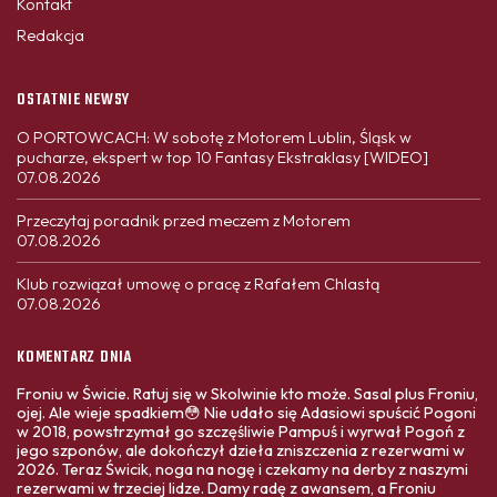
Kontakt
Redakcja
OSTATNIE NEWSY
O PORTOWCACH: W sobotę z Motorem Lublin, Śląsk w
pucharze, ekspert w top 10 Fantasy Ekstraklasy [WIDEO]
07.08.2026
Przeczytaj poradnik przed meczem z Motorem
07.08.2026
Klub rozwiązał umowę o pracę z Rafałem Chlastą
07.08.2026
KOMENTARZ DNIA
Froniu w Świcie. Ratuj się w Skolwinie kto może. Sasal plus Froniu,
ojej. Ale wieje spadkiem😳 Nie udało się Adasiowi spuścić Pogoni
w 2018, powstrzymał go szczęśliwie Pampuś i wyrwał Pogoń z
jego szponów, ale dokończył dzieła zniszczenia z rezerwami w
2026. Teraz Świcik, noga na nogę i czekamy na derby z naszymi
rezerwami w trzeciej lidze. Damy radę z awansem, a Froniu