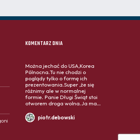
KOMENTARZ DNIA
Można jechać do USA,Korea
Pólnocna.Tu nie chodzi o
poglądy tylko o formę ich
prezentowania.Super ,że się
różnimy ale w normalnej
formie. Panie Długi Świąt stoi
otworem droga wolna.Ja mam
w dopiero polityków nikt mi nie
da .Ale gdyby o Pana bliskich
piotr.debowski
goni
znajomych ktoś tak napisał to
miałby Pan w dopiero politykę
tylko formę.Pozdrawiam. Fajnie