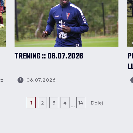
TRENING :: 06.07.2026
P
L
cz
06.07.2026
1
2
3
4
14
Dalej
...