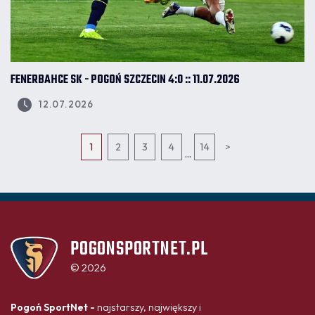
FENERBAHCE SK - POGOŃ SZCZECIN 4:0 :: 11.07.2026
12.07.2026
1
2
3
4
14
>
...
POGONSPORTNET.PL
© 2026
Pogoń SportNet -
najstarszy, największy i