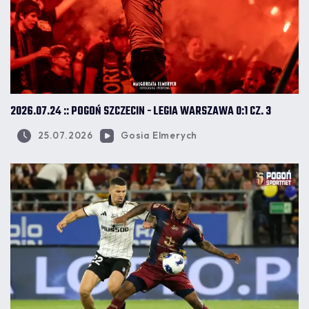
2026.07.24 :: POGOŃ SZCZECIN - LEGIA WARSZAWA 0:1 CZ. 3
25.07.2026
Gosia Elmerych