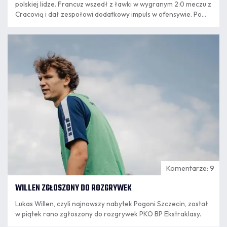
polskiej lidze. Francuz wszedł z ławki w wygranym 2:0 meczu z
Cracovią i dał zespołowi dodatkowy impuls w ofensywie. Po
powrocie ze Szczecina do Krakowa mistrz świata z 2018 roku
podsumował występ, opowiedział o relacji z trenerem
07.08
Oscarem Garcią.
8:24
Komentarze: 9
WILLEN ZGŁOSZONY DO ROZGRYWEK
Lukas Willen, czyli najnowszy nabytek Pogoni Szczecin, został
w piątek rano zgłoszony do rozgrywek PKO BP Ekstraklasy.