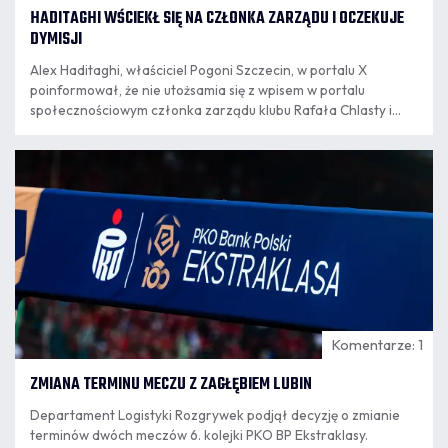
HADITAGHI WŚCIEKŁ SIĘ NA CZŁONKA ZARZĄDU I OCZEKUJE
DYMISJI
Alex Haditaghi, właściciel Pogoni Szczecin, w portalu X
poinformował, że nie utożsamia się z wpisem w portalu
społecznościowym członka zarządu klubu Rafała Chlasty i
oczekuje jego dymisji z zajmowanego stanowiska. Rafał
Chlasta jest także pracownikiem klubu i jak zapowiedział
06.08
Haditaghi, sprawa przekazana została już działowi
11:27
personalnemu w celu zakończenia współpracy.
Komentarze: 1
ZMIANA TERMINU MECZU Z ZAGŁĘBIEM LUBIN
Departament Logistyki Rozgrywek podjął decyzję o zmianie
terminów dwóch meczów 6. kolejki PKO BP Ekstraklasy.