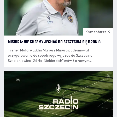
Komentarze: 9
MISIURA: NIE CHCEMY JECHAĆ DO SZCZECINA SIĘ BRONIĆ
Trener Motoru Lublin Mariusz Misiura podsumował
przygotowania do sobotniego wyjazdu do Szczecina.
Szkoleniowiec „Żółto-Niebieskich" mówił o nowym
wzmocnieniu, wnioskach z ostatnich spotkań, obserwacji
wygranej Pogoni w Krakowie oraz o stanie zdrowia
06.08
kluczowego dla ofensywy Iva Rodriguesa.
13:25