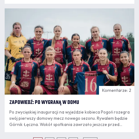
06.08
11:20
Komentarze: 2
ZAPOWIEDŹ: PO WYGRANĄ W DOMU
Po zwycięskiej inauguracji na wyjeździe kobieca Pogoń rozegra
swój pierwszy domowy mecz nowego sezonu. Rywalem będzie
Górnik Łęczna. Wokół spotkania zawrzało jeszcze przed
pierwszym gwizdkiem – za sprawą godziny, na którą
zaplanowano transmisję w TVP Sport.