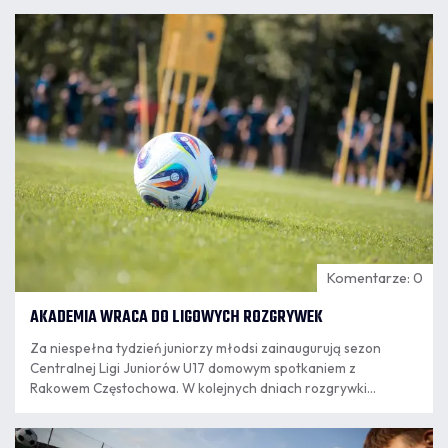
07.08
8:18
Komentarze: 0
AKADEMIA WRACA DO LIGOWYCH ROZGRYWEK
Za niespełna tydzień juniorzy młodsi zainaugurują sezon
Centralnej Ligi Juniorów U17 domowym spotkaniem z
Rakowem Częstochowa. W kolejnych dniach rozgrywki
rozpoczną kolejne zespoły granatowo-bordowej Akademii.
07.08