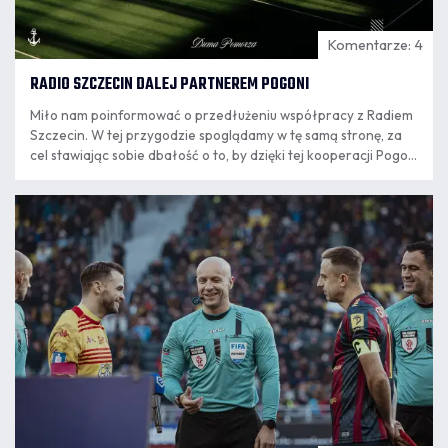
Komentarze: 4
RADIO SZCZECIN DALEJ PARTNEREM POGONI
Miło nam poinformować o przedłużeniu współpracy z Radiem
Szczecin. W tej przygodzie spoglądamy w tę samą stronę, za
cel stawiając sobie dbałość o to, by dzięki tej kooperacji Pogoń
Szczecin jeszcze częściej gościła w Waszych domach! -
czytamy w komunikacie klubu.
06.08
12:54