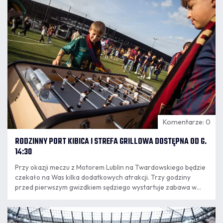
8:14
Komentarze: 0
RODZINNY PORT KIBICA I STREFA GRILLOWA DOSTĘPNA OD G.
14:30
Przy okazji meczu z Motorem Lublin na Twardowskiego będzie
czekało na Was kilka dodatkowych atrakcji. Trzy godziny
przed pierwszym gwizdkiem sędziego wystartuje zabawa w
"Rodzinnym Porcie Kibica" i naszej strefie grillowej.
06.08
18:10