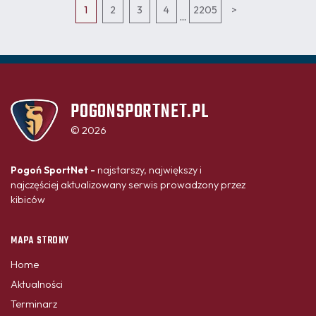
1
2
3
4
2205
>
...
POGONSPORTNET.PL
© 2026
Pogoń SportNet -
najstarszy, największy i
najczęściej aktualizowany serwis prowadzony przez
kibiców
MAPA STRONY
Home
Aktualności
Terminarz