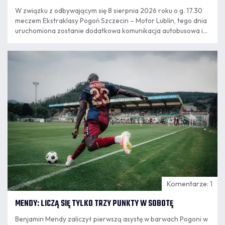
W związku z odbywającym się 8 sierpnia 2026 roku o g. 17.30
meczem Ekstraklasy Pogoń Szczecin – Motor Lublin, tego dnia
uruchomiona zostanie dodatkowa komunikacja autobusowa i
tramwajowa.
07.08
11:55
Komentarze: 1
MENDY: LICZĄ SIĘ TYLKO TRZY PUNKTY W SOBOTĘ
Benjamin Mendy zaliczył pierwszą asystę w barwach Pogoni w