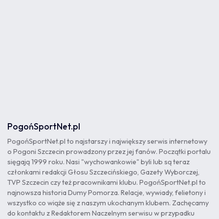
PogońSportNet.pl
PogońSportNet.pl to najstarszy i największy serwis internetowy
o Pogoni Szczecin prowadzony przez jej fanów. Początki portalu
sięgają 1999 roku. Nasi "wychowankowie" byli lub są teraz
członkami redakcji Głosu Szczecińskiego, Gazety Wyborczej,
TVP Szczecin czy też pracownikami klubu. PogońSportNet.pl to
najnowsza historia Dumy Pomorza. Relacje, wywiady, felietony i
wszystko co wiąże się z naszym ukochanym klubem. Zachęcamy
do kontaktu z Redaktorem Naczelnym serwisu w przypadku