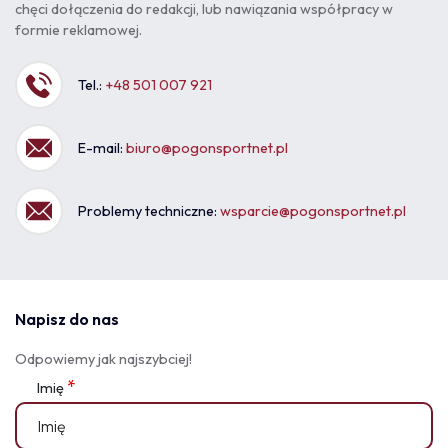
chęci dołączenia do redakcji, lub nawiązania współpracy w
formie reklamowej.
Tel.:
+48 501 007 921
E-mail:
biuro@pogonsportnet.pl
Problemy techniczne:
wsparcie@pogonsportnet.pl
Napisz do nas
Odpowiemy jak najszybciej!
*
Imię