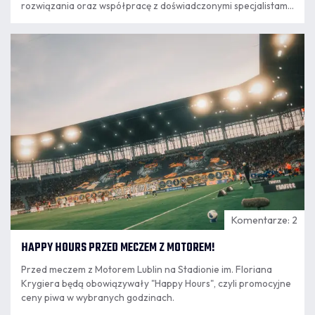
rozwiązania oraz współpracę z doświadczonymi specjalistami.
Kolejnym krokiem w tym kierunku jest podpisanie umowy o
współpracy z PRO TRAINING CENTER Paweł Chamera, które
07.08
od nowego sezonu będzie odpowiadało za przygotowanie
16:23
motoryczne przeszło 240 zawodników kategorii Orlik i
Młodzik.
Komentarze: 2
HAPPY HOURS PRZED MECZEM Z MOTOREM!
Przed meczem z Motorem Lublin na Stadionie im. Floriana
Krygiera będą obowiązywały "Happy Hours", czyli promocyjne
ceny piwa w wybranych godzinach.