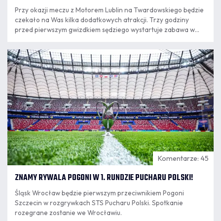
Przy okazji meczu z Motorem Lublin na Twardowskiego będzie
czekało na Was kilka dodatkowych atrakcji. Trzy godziny
przed pierwszym gwizdkiem sędziego wystartuje zabawa w
"Rodzinnym Porcie Kibica" i naszej strefie grillowej.
06.08
18:10
Komentarze: 45
ZNAMY RYWALA POGONI W 1. RUNDZIE PUCHARU POLSKI!
Śląsk Wrocław będzie pierwszym przeciwnikiem Pogoni
Szczecin w rozgrywkach STS Pucharu Polski. Spotkanie
rozegrane zostanie we Wrocławiu.