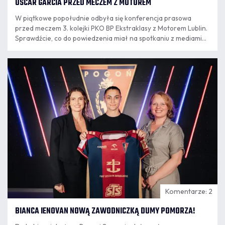
OSCAR GARCIA PRZED MECZEM Z MOTOREM
W piątkowe popołudnie odbyła się konferencja prasowa
przed meczem 3. kolejki PKO BP Ekstraklasy z Motorem Lublin.
Sprawdźcie, co do powiedzenia miał na spotkaniu z mediami
trener Oscar Garcia.
07.08
16:30
Komentarze: 2
BIANCA IENOVAN NOWĄ ZAWODNICZKĄ DUMY POMORZA!