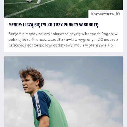
Komentarze: 10
MENDY: LICZĄ SIĘ TYLKO TRZY PUNKTY W SOBOTĘ
Benjamin Mendy zaliczył pierwszą asystę w barwach Pogoni w
polskiej lidze. Francuz wszedł z ławki w wygranym 2:0 meczu z
Cracovią i dał zespołowi dodatkowy impuls w ofensywie. Po
powrocie ze Szczecina do Krakowa mistrz świata z 2018 roku
podsumował występ, opowiedział o relacji z trenerem
07.08
Oscarem Garcią.
8:24