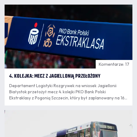
07.08
14:03
Komentarze: 17
4. KOLEJKA: MECZ Z JAGIELLONIĄ PRZEŁOŻONY
Departament Logistyki Rozgrywek na wniosek Jagiellonii
Białystok przełożył mecz 4. kolejki PKO Bank Polski
Ekstraklasy z Pogonią Szczecin, który był zaplanowany na 16
sierpnia. Nowy termin spotkania wyznaczony zostanie po
zakończeniu eliminacji europejskich pucharów.
07.08
12:04