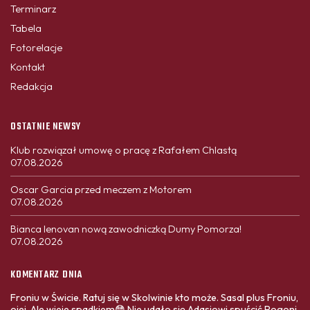
Terminarz
Tabela
Fotorelacje
Kontakt
Redakcja
OSTATNIE NEWSY
Klub rozwiązał umowę o pracę z Rafałem Chlastą
07.08.2026
Oscar Garcia przed meczem z Motorem
07.08.2026
Bianca Ienovan nową zawodniczką Dumy Pomorza!
07.08.2026
KOMENTARZ DNIA
Froniu w Świcie. Ratuj się w Skolwinie kto może. Sasal plus Froniu,
ojej. Ale wieje spadkiem😳 Nie udało się Adasiowi spuścić Pogoni