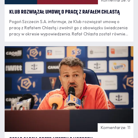
KLUB ROZWIĄZAŁ UMOWĘ O PRACĘ Z RAFAŁEM CHLASTĄ
Pogoń Szczecin S.A. informuje, że Klub rozwiązał umowę o
pracę z Rafałem Chlastą i zwolnił go z obowiązku świadczenia
pracy w okresie wypowiedzenia. Rafał Chlasta został również
poproszony przez Klub o rezygnację z funkcji członka zarządu
Pogoni Szczecin SA. Decyzja jest konsekwencją publikacji
07.08
Rafała Chlasty na serwisie społecznościowym "X".
16:34
Komentarze: 11