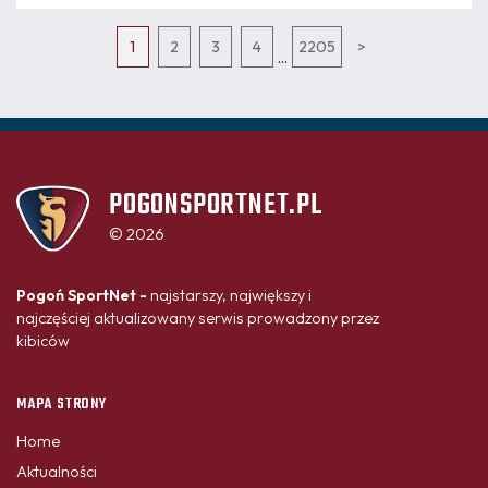
1
2
3
4
2205
>
...
POGONSPORTNET.PL
© 2026
Pogoń SportNet -
najstarszy, największy i
najczęściej aktualizowany serwis prowadzony przez
kibiców
MAPA STRONY
Home
Aktualności