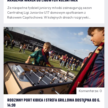
AKADEMIA WRACA DO LIGOWYCH ROZGRYWEK
Za niespełna tydzień juniorzy młodsi zainaugurują sezon
Centralnej Ligi Juniorów U17 domowym spotkaniem z
Rakowem Częstochowa. W kolejnych dniach rozgrywki
rozpoczną kolejne zespoły granatowo-bordowej Akademii.
07.08
8:14
Komentarze: 0
RODZINNY PORT KIBICA I STREFA GRILLOWA DOSTĘPNA OD G.
14:30