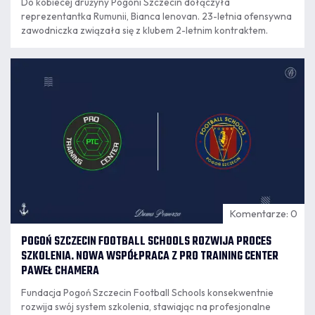
Do kobiecej drużyny Pogoni Szczecin dołączyła
reprezentantka Rumunii, Bianca Ienovan. 23-letnia ofensywna
zawodniczka związała się z klubem 2-letnim kontraktem.
07.08
16:28
Komentarze: 0
POGOŃ SZCZECIN FOOTBALL SCHOOLS ROZWIJA PROCES
SZKOLENIA. NOWA WSPÓŁPRACA Z PRO TRAINING CENTER
PAWEŁ CHAMERA
Fundacja Pogoń Szczecin Football Schools konsekwentnie
rozwija swój system szkolenia, stawiając na profesjonalne