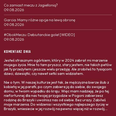
Co zamiast meczu z Jagiellonią?
09.08.2026
Garcia: Mamy różne opcje na lewą obronę
09.08.2026
#ObokMeczu: Debiutanckie gole! [WIDEO]
09.08.2026
KOMENTARZ DNIA
Jesteś strasznym ogórkiem, który w 2024 zabrał mi marzenie
mojego życia. Mnie to tam pryszcz, stary jestem, nie takich petów
jak ty przeżyłem i jeszcze wielu przeżyję. Ale zrobiłeś to tysiącom
dzieci, dziesiątki, czy nawet setki sam widziałem.
Nie o tym. W naszej kulturze jest tak, że mężczyzna bierze ślub z
kobietą w jej parafii, po czym zabiera ją do siebie, do swojego
domu, w twoim wypadku do kraju. Więc mam nadzieję, że po tej
niefortunnej dla nas twojej przygodzie w Pogoni zabierzesz
rodzinę do Brazylii i uwolnisz nas od siebie. Bez urazy. Zabiłeś
moje marzenia. Do widzenia i wszystkiego najlepszego życzę w
Brazylii, wniesiecie w jej rozwój na pewno więcej niż w rozwój
Polski. Twoja ojczyzna Was bardziej potrzebuje,