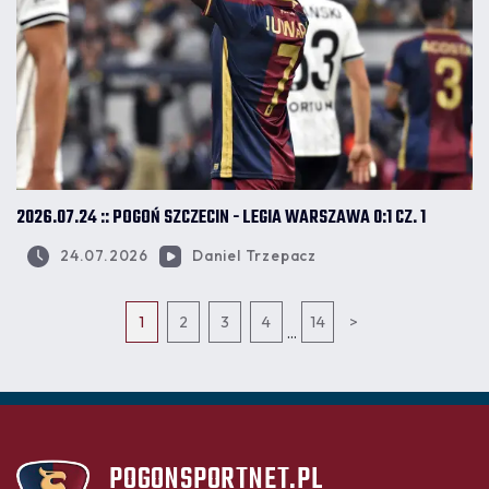
2026.07.24 :: POGOŃ SZCZECIN - LEGIA WARSZAWA 0:1 CZ. 1
24.07.2026
Daniel Trzepacz
1
2
3
4
14
>
...
POGONSPORTNET.PL