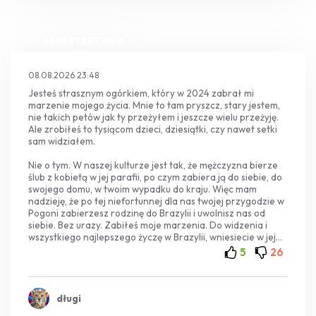
KOMENTARZ DNIA
08.08.2026 23:48
Jesteś strasznym ogórkiem, który w 2024 zabrał mi
marzenie mojego życia. Mnie to tam pryszcz, stary jestem,
nie takich petów jak ty przeżyłem i jeszcze wielu przeżyję.
Ale zrobiłeś to tysiącom dzieci, dziesiątki, czy nawet setki
sam widziałem.
Nie o tym. W naszej kulturze jest tak, że mężczyzna bierze
ślub z kobietą w jej parafii, po czym zabiera ją do siebie, do
swojego domu, w twoim wypadku do kraju. Więc mam
nadzieję, że po tej niefortunnej dla nas twojej przygodzie w
Pogoni zabierzesz rodzinę do Brazylii i uwolnisz nas od
siebie. Bez urazy. Zabiłeś moje marzenia. Do widzenia i
wszystkiego najlepszego życzę w Brazylii, wniesiecie w jej
rozwój na pewno więcej niż w rozwój Polski. Twoja ojczyzna
5
26
Was bardziej potrzebuje,
długi