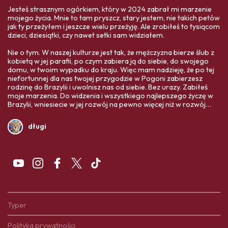
Jesteś strasznym ogórkiem, który w 2024 zabrał mi marzenie
mojego życia. Mnie to tam pryszcz, stary jestem, nie takich petów
jak ty przeżyłem i jeszcze wielu przeżyję. Ale zrobiłeś to tysiącom
dzieci, dziesiątki, czy nawet setki sam widziałem.
Nie o tym. W naszej kulturze jest tak, że mężczyzna bierze ślub z
kobietą w jej parafii, po czym zabiera ją do siebie, do swojego
domu, w twoim wypadku do kraju. Więc mam nadzieję, że po tej
niefortunnej dla nas twojej przygodzie w Pogoni zabierzesz
rodzinę do Brazylii i uwolnisz nas od siebie. Bez urazy. Zabiłeś
moje marzenia. Do widzenia i wszystkiego najlepszego życzę w
Brazylii, wniesiecie w jej rozwój na pewno więcej niż w rozwój
Polski. Twoja ojczyzna Was bardziej potrzebuje,
długi
Typer
Polityka prywatności