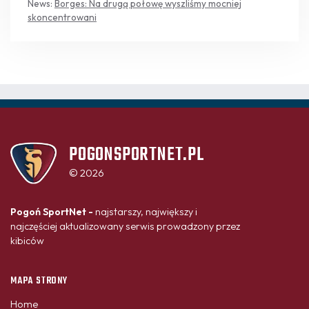
News:
Borges: Na drugą połowę wyszliśmy mocniej
skoncentrowani
POGONSPORTNET.PL
© 2026
Pogoń SportNet -
najstarszy, największy i
najczęściej aktualizowany serwis prowadzony przez
kibiców
MAPA STRONY
Home