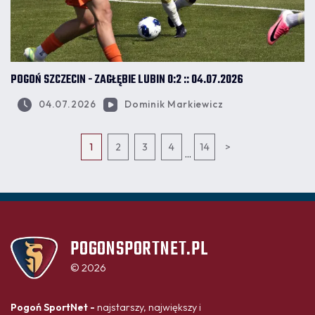
POGOŃ SZCZECIN - ZAGŁĘBIE LUBIN 0:2 :: 04.07.2026
04.07.2026
Dominik Markiewicz
1
2
3
4
14
>
...
POGONSPORTNET.PL
© 2026
Pogoń SportNet -
najstarszy, największy i