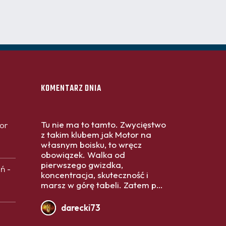
KOMENTARZ DNIA
Tu nie ma to tamto. Zwycięstwo
tor
z takim klubem jak Motor na
własnym boisku, to wręcz
obowiązek. Walka od
pierwszego gwizdka,
ń -
koncentracja, skuteczność i
marsz w górę tabeli. Zatem po
3 punkty Portowcy.
darecki73