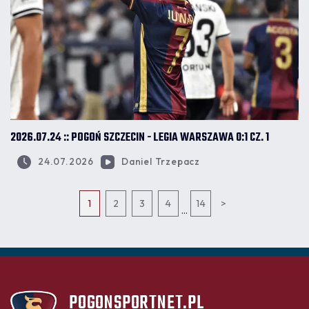
2026.07.24 :: POGOŃ SZCZECIN - LEGIA WARSZAWA 0:1 CZ. 1
24.07.2026
Daniel Trzepacz
1
2
3
4
14
>
...
POGONSPORTNET.PL