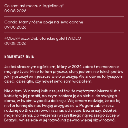
Co zamiast meczu z Jagiellonią?
09.08.2026
Garcia: Mamy różne opcje na lewą obronę
09.08.2026
#ObokMeczu: Debiutanckie gole! [WIDEO]
09.08.2026
KOMENTARZ DNIA
Jesteś strasznym ogórkiem, który w 2024 zabrał mi marzenie
mojego życia. Mnie to tam pryszcz, stary jestem, nie takich petów
jak ty przeżyłem i jeszcze wielu przeżyję. Ale zrobiłeś to tysiącom
dzieci, dziesiątki, czy nawet setki sam widziałem.
Nie o tym. W naszej kulturze jest tak, że mężczyzna bierze ślub z
kobietą w jej parafii, po czym zabiera ją do siebie, do swojego
domu, w twoim wypadku do kraju. Więc mam nadzieję, że po tej
niefortunnej dla nas twojej przygodzie w Pogoni zabierzesz
rodzinę do Brazylii i uwolnisz nas od siebie. Bez urazy. Zabiłeś
moje marzenia. Do widzenia i wszystkiego najlepszego życzę w
Brazylii, wniesiecie w jej rozwój na pewno więcej niż w rozwój
Polski. Twoja ojczyzna Was bardziej potrzebuje,