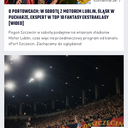
Komentarze: 7
O PORTOWCACH: W SOBOTĘ Z MOTOREM LUBLIN, ŚLĄSK W
PUCHARZE, EKSPERT W TOP 10 FANTASY EKSTRAKLASY
[WIDEO]
Pogoń Szczecin w sobotę podejmie na własnym stadionie
Motor Lublin, czas więc na przedmeczowy program od kanału
sPort Szczecin. Zachęcamy do oglądania!
07.08
20:15