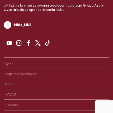
JM też nie krył się ze swoimi poglądami...dlatego Grupa Azoty
wycołala się ze sponsorowania klubu.
kibic_MKS
Typer
Polityka prywatności
RODO
WCAG
Cookies