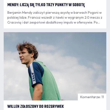
MENDY: LICZĄ SIĘ TYLKO TRZY PUNKTY W SOBOTĘ
Benjamin Mendy zaliczył pierwszą asystę w barwach Pogoni w
polskiej lidze. Francuz wszedł z ławki w wygranym 2:0 meczu z
Cracovią i dał zespołowi dodatkowy impuls w ofensywie. Po
powrocie ze Szczecina do Krakowa mistrz świata z 2018 roku
podsumował występ, opowiedział o relacji z trenerem
07.08
Oscarem Garcią.
8:24
Komentarze: 11
WILLEN ZGŁOSZONY DO ROZGRYWEK