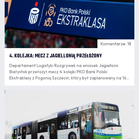
Komentarze: 18
4. KOLEJKA: MECZ Z JAGIELLONIĄ PRZEŁOŻONY
Departament Logistyki Rozgrywek na wniosek Jagiellonii
Białystok przełożył mecz 4. kolejki PKO Bank Polski
Ekstraklasy z Pogonią Szczecin, który był zaplanowany na 16
sierpnia. Nowy termin spotkania wyznaczony zostanie po
zakończeniu eliminacji europejskich pucharów.
07.08
12:04