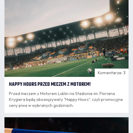
16:23
motoryczne przeszło 240 zawodników kategorii Orlik i
Młodzik.
Komentarze: 3
HAPPY HOURS PRZED MECZEM Z MOTOREM!
Przed meczem z Motorem Lublin na Stadionie im. Floriana
Krygiera będą obowiązywały "Happy Hours", czyli promocyjne
ceny piwa w wybranych godzinach.
07.08
14:03