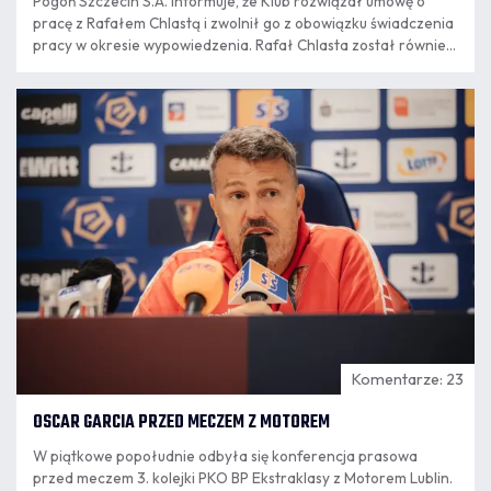
Pogoń Szczecin S.A. informuje, że Klub rozwiązał umowę o
pracę z Rafałem Chlastą i zwolnił go z obowiązku świadczenia
pracy w okresie wypowiedzenia. Rafał Chlasta został również
poproszony przez Klub o rezygnację z funkcji członka zarządu
Pogoni Szczecin SA. Decyzja jest konsekwencją publikacji
07.08
Rafała Chlasty na serwisie społecznościowym "X".
16:34
Komentarze: 23
OSCAR GARCIA PRZED MECZEM Z MOTOREM
W piątkowe popołudnie odbyła się konferencja prasowa
przed meczem 3. kolejki PKO BP Ekstraklasy z Motorem Lublin.