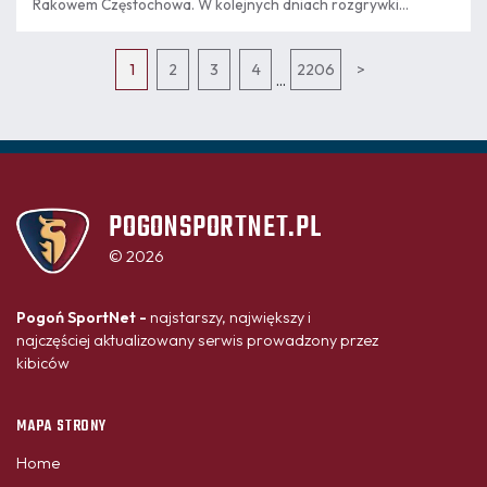
Rakowem Częstochowa. W kolejnych dniach rozgrywki
rozpoczną kolejne zespoły granatowo-bordowej Akademii.
1
2
3
4
2206
>
...
POGONSPORTNET.PL
© 2026
Pogoń SportNet -
najstarszy, największy i
najczęściej aktualizowany serwis prowadzony przez
kibiców
MAPA STRONY
Home