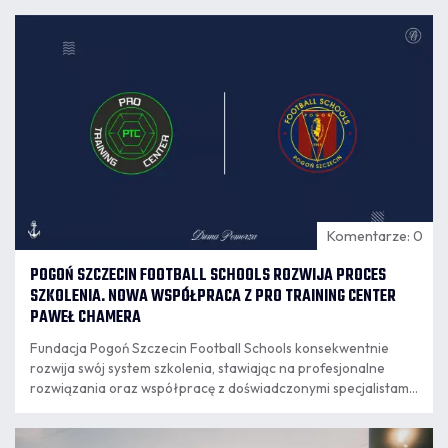
07.08
16:28
Komentarze: 0
POGOŃ SZCZECIN FOOTBALL SCHOOLS ROZWIJA PROCES
SZKOLENIA. NOWA WSPÓŁPRACA Z PRO TRAINING CENTER
PAWEŁ CHAMERA
Fundacja Pogoń Szczecin Football Schools konsekwentnie
rozwija swój system szkolenia, stawiając na profesjonalne
rozwiązania oraz współpracę z doświadczonymi specjalistami.
Kolejnym krokiem w tym kierunku jest podpisanie umowy o
współpracy z PRO TRAINING CENTER Paweł Chamera, które
07.08
od nowego sezonu będzie odpowiadało za przygotowanie