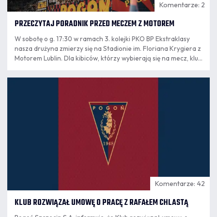
Komentarze: 2
PRZECZYTAJ PORADNIK PRZED MECZEM Z MOTOREM
W sobotę o g. 17:30 w ramach 3. kolejki PKO BP Ekstraklasy
nasza drużyna zmierzy się na Stadionie im. Floriana Krygiera z
Motorem Lublin. Dla kibiców, którzy wybierają się na mecz, klub
przygotował garść informacji organizacyjnych.
07.08
17:01
Komentarze: 42
KLUB ROZWIĄZAŁ UMOWĘ O PRACĘ Z RAFAŁEM CHLASTĄ