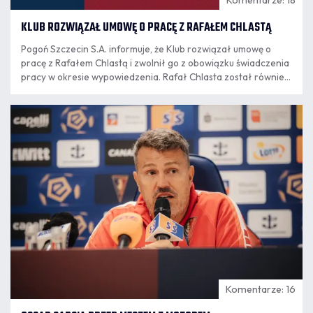
KLUB ROZWIĄZAŁ UMOWĘ O PRACĘ Z RAFAŁEM CHLASTĄ
Pogoń Szczecin S.A. informuje, że Klub rozwiązał umowę o
pracę z Rafałem Chlastą i zwolnił go z obowiązku świadczenia
pracy w okresie wypowiedzenia. Rafał Chlasta został również
poproszony przez Klub o rezygnację z funkcji członka zarządu
Pogoni Szczecin SA. Decyzja jest konsekwencją publikacji
07.08
Rafała Chlasty na serwisie społecznościowym "X".
16:34
Komentarze: 16