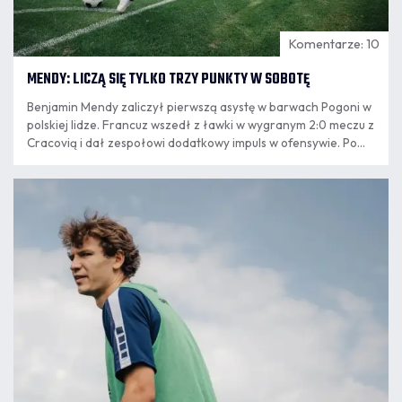
Komentarze: 10
MENDY: LICZĄ SIĘ TYLKO TRZY PUNKTY W SOBOTĘ
Benjamin Mendy zaliczył pierwszą asystę w barwach Pogoni w
polskiej lidze. Francuz wszedł z ławki w wygranym 2:0 meczu z
Cracovią i dał zespołowi dodatkowy impuls w ofensywie. Po
powrocie ze Szczecina do Krakowa mistrz świata z 2018 roku
podsumował występ, opowiedział o relacji z trenerem
07.08
Oscarem Garcią.
8:24