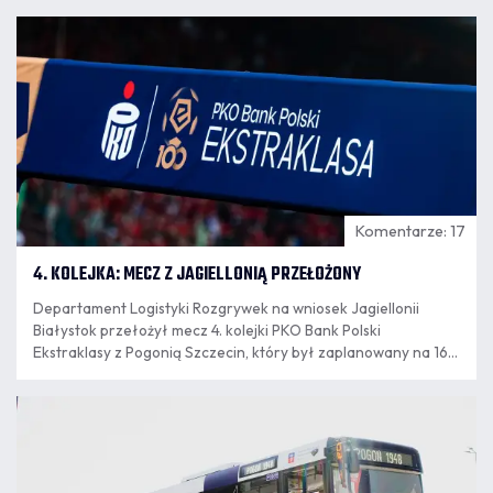
07.08
14:03
Komentarze: 17
4. KOLEJKA: MECZ Z JAGIELLONIĄ PRZEŁOŻONY
Departament Logistyki Rozgrywek na wniosek Jagiellonii
Białystok przełożył mecz 4. kolejki PKO Bank Polski
Ekstraklasy z Pogonią Szczecin, który był zaplanowany na 16
sierpnia. Nowy termin spotkania wyznaczony zostanie po
zakończeniu eliminacji europejskich pucharów.
07.08
12:04