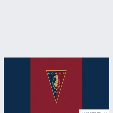
07.08
17:01
Komentarze: 18