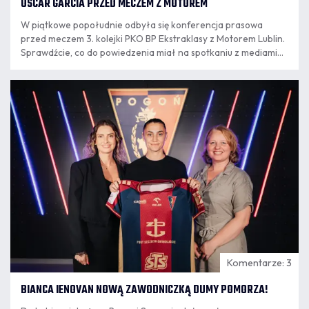
OSCAR GARCIA PRZED MECZEM Z MOTOREM
W piątkowe popołudnie odbyła się konferencja prasowa
przed meczem 3. kolejki PKO BP Ekstraklasy z Motorem Lublin.
Sprawdźcie, co do powiedzenia miał na spotkaniu z mediami
trener Oscar Garcia.
07.08
16:30
Komentarze: 3
BIANCA IENOVAN NOWĄ ZAWODNICZKĄ DUMY POMORZA!