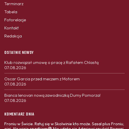
Terminarz
Tabela
Fotorelacje
Kontakt
Redakcja
OSTATNIE NEWSY
Klub rozwiązał umowę o pracę z Rafałem Chlastą
07.08.2026
Oscar Garcia przed meczem z Motorem
07.08.2026
Bianca Ienovan nową zawodniczką Dumy Pomorza!
07.08.2026
KOMENTARZ DNIA
Froniu w Świcie. Ratuj się w Skolwinie kto może. Sasal plus Froniu,
ojej. Ale wieje spadkiem😳 Nie udało się Adasiowi spuścić Pogoni