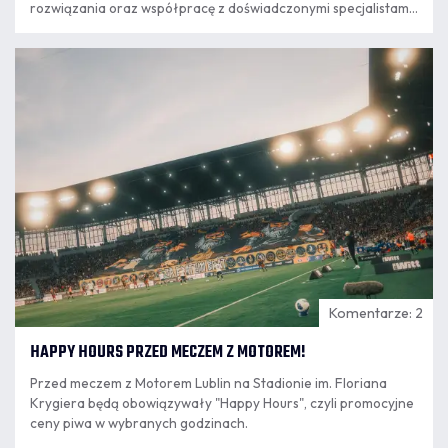
rozwiązania oraz współpracę z doświadczonymi specjalistami.
Kolejnym krokiem w tym kierunku jest podpisanie umowy o
współpracy z PRO TRAINING CENTER Paweł Chamera, które
07.08
od nowego sezonu będzie odpowiadało za przygotowanie
16:23
motoryczne przeszło 240 zawodników kategorii Orlik i
Młodzik.
Komentarze: 2
HAPPY HOURS PRZED MECZEM Z MOTOREM!
Przed meczem z Motorem Lublin na Stadionie im. Floriana
Krygiera będą obowiązywały "Happy Hours", czyli promocyjne
ceny piwa w wybranych godzinach.