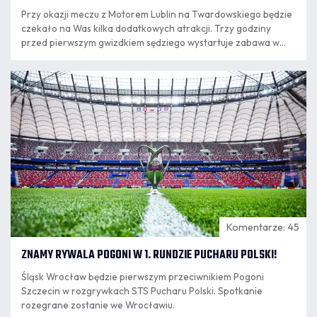
Przy okazji meczu z Motorem Lublin na Twardowskiego będzie
czekało na Was kilka dodatkowych atrakcji. Trzy godziny
przed pierwszym gwizdkiem sędziego wystartuje zabawa w
"Rodzinnym Porcie Kibica" i naszej strefie grillowej.
06.08
18:10
Komentarze: 45
ZNAMY RYWALA POGONI W 1. RUNDZIE PUCHARU POLSKI!
Śląsk Wrocław będzie pierwszym przeciwnikiem Pogoni
Szczecin w rozgrywkach STS Pucharu Polski. Spotkanie
rozegrane zostanie we Wrocławiu.