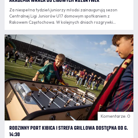
AKADEMIA WRACA DO LIGOWYCH ROZGRYWEK
Za niespełna tydzień juniorzy młodsi zainaugurują sezon
Centralnej Ligi Juniorów U17 domowym spotkaniem z
Rakowem Częstochowa. W kolejnych dniach rozgrywki
rozpoczną kolejne zespoły granatowo-bordowej Akademii.
07.08
8:14
Komentarze: 0
RODZINNY PORT KIBICA I STREFA GRILLOWA DOSTĘPNA OD G.
14:30