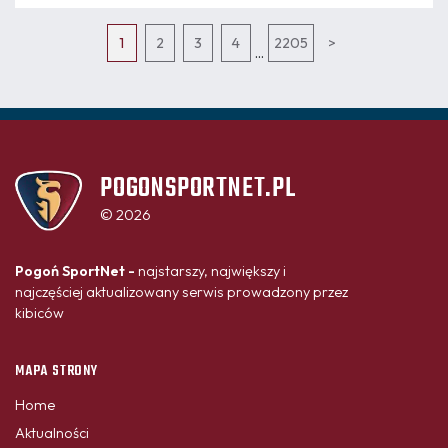
1
2
3
4
2205
>
...
POGONSPORTNET.PL
© 2026
Pogoń SportNet -
najstarszy, największy i
najczęściej aktualizowany serwis prowadzony przez
kibiców
MAPA STRONY
Home
Aktualności