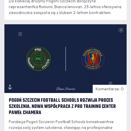
Do kobiecej drużyny Pogoni Szczecin dołączyła
reprezentantka Rumunii, Bianca Ienovan. 23-letnia ofensywna
zawodniczka związała się z klubem 2-letnim kontraktem.
07.08
16:28
Komentarze: 0
POGOŃ SZCZECIN FOOTBALL SCHOOLS ROZWIJA PROCES
SZKOLENIA. NOWA WSPÓŁPRACA Z PRO TRAINING CENTER
PAWEŁ CHAMERA
Fundacja Pogoń Szczecin Football Schools konsekwentnie
rozwija swój system szkolenia, stawiając na profesjonalne