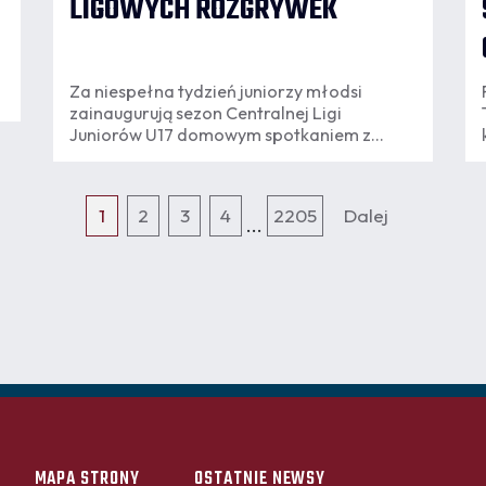
LIGOWYCH ROZGRYWEK
Za niespełna tydzień juniorzy młodsi
zainaugurują sezon Centralnej Ligi
Juniorów U17 domowym spotkaniem z
Rakowem Częstochowa. W kolejnych
dniach rozgrywki rozpoczną kolejne
zespoły granatowo-bordowej Akademii.
1
2
3
4
2205
Dalej
...
MAPA STRONY
OSTATNIE NEWSY