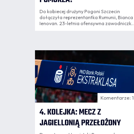
Do kobiecej drużyny Pogoni Szczecin
dołączyła reprezentantka Rumunii, Bianca
Ienovan. 23-letnia ofensywna zawodniczk
związała się z klubem 2-letnim kontraktem.
07.08
14:03
Komentarze: 
4. KOLEJKA: MECZ Z
JAGIELLONIĄ PRZEŁOŻONY