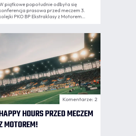
W piątkowe popołudnie odbyła się
konferencja prasowa przed meczem 3.
kolejki PKO BP Ekstraklasy z Motorem
Lublin. Sprawdźcie, co do powiedzenia miał
na spotkaniu z mediami trener Oscar
Garcia.
07.08
6:23
Komentarze: 2
HAPPY HOURS PRZED MECZEM
Z MOTOREM!