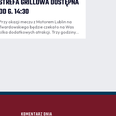
STREFA GRILLOWA DOSTĘPNA
OD G. 14:30
Przy okazji meczu z Motorem Lublin na
Twardowskiego będzie czekało na Was
kilka dodatkowych atrakcji. Trzy godziny
przed pierwszym gwizdkiem sędziego
wystartuje zabawa w "Rodzinnym Porcie
Kibica" i naszej strefie grillowej.
KOMENTARZ DNIA