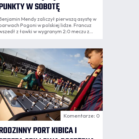
PUNKTY W SOBOTĘ
Benjamin Mendy zaliczył pierwszą asystę w
barwach Pogoni w polskiej lidze. Francuz
wszedł z ławki w wygranym 2:0 meczu z
Cracovią i dał zespołowi dodatkowy impuls
w ofensywie. Po powrocie ze Szczecina do
Krakowa mistrz świata z 2018 roku
07.08
podsumował występ, opowiedział o relacji
:14
z trenerem Oscarem Garcią.
Komentarze: 0
RODZINNY PORT KIBICA I