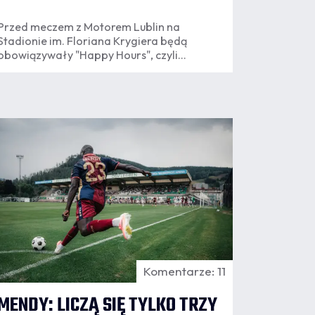
Przed meczem z Motorem Lublin na
Stadionie im. Floriana Krygiera będą
obowiązywały "Happy Hours", czyli
promocyjne ceny piwa w wybranych
godzinach.
07.08
:55
Komentarze: 11
MENDY: LICZĄ SIĘ TYLKO TRZY