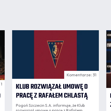
07.08
17:01
1
Komentarze: 31
 1
KLUB ROZWIĄZAŁ UMOWĘ O
PRACĘ Z RAFAŁEM CHLASTĄ
D
Pogoń Szczecin S.A. informuje, że Klub
rozwiązał umowę o pracę z Rafałem