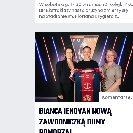
W sobotę o g. 17:30 w ramach 3. kolejki PK
BP Ekstraklasy nasza drużyna zmierzy się
na Stadionie im. Floriana Krygiera z
Motorem Lublin. Dla kibiców, którzy
wybierają się na mecz, klub przygotował
garść informacji organizacyjnych.
07.08
16:30
Komentarze:
BIANCA IENOVAN NOWĄ
ZAWODNICZKĄ DUMY
POMORZA!