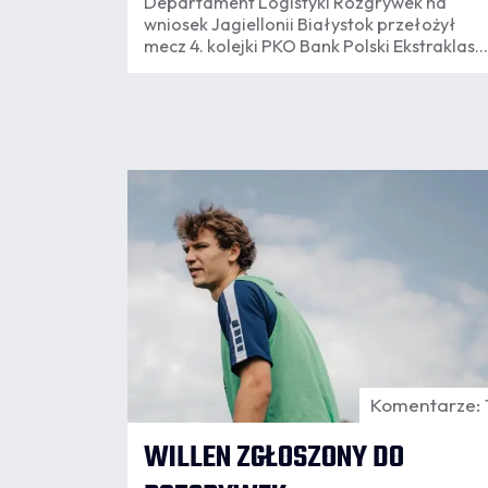
Departament Logistyki Rozgrywek na
wniosek Jagiellonii Białystok przełożył
mecz 4. kolejki PKO Bank Polski Ekstraklasy
z Pogonią Szczecin, który był zaplanowany
na 16 sierpnia. Nowy termin spotkania
wyznaczony zostanie po zakończeniu
eliminacji europejskich pucharów.
07.08
8:24
Komentarze: 
WILLEN ZGŁOSZONY DO