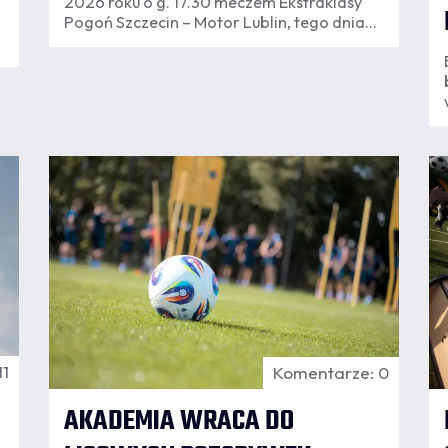
2026 roku o g. 17.30 meczem Ekstraklasy
Pogoń Szczecin – Motor Lublin, tego dnia
uruchomiona zostanie dodatkowa
komunikacja autobusowa i tramwajowa.
07.08
8:18
8
11
Komentarze: 0
AKADEMIA WRACA DO