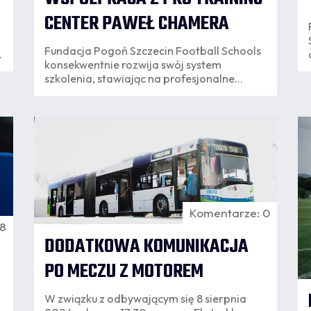
CENTER PAWEŁ CHAMERA
Fundacja Pogoń Szczecin Football Schools
a
konsekwentnie rozwija swój system
szkolenia, stawiając na profesjonalne
rozwiązania oraz współpracę z
doświadczonymi specjalistami. Kolejnym
krokiem w tym kierunku jest podpisanie
07.08
umowy o współpracy z PRO TRAINING
12:04
11
CENTER Paweł Chamera, które od nowego
sezonu będzie odpowiadało za
przygotowanie motoryczne przeszło 240
zawodników kategorii Orlik i Młodzik.
Komentarze: 0
18
DODATKOWA KOMUNIKACJA
PO MECZU Z MOTOREM
W związku z odbywającym się 8 sierpnia