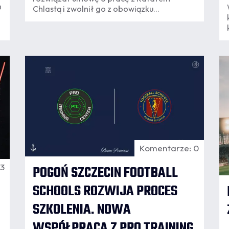
O
Chlastą i zwolnił go z obowiązku
świadczenia pracy w okresie
wypowiedzenia. Rafał Chlasta został
również poproszony przez Klub o
rezygnację z funkcji członka zarządu
Pogoni Szczecin SA. Decyzja jest
07.08
konsekwencją publikacji Rafała Chlasty na
16:28
1
serwisie społecznościowym "X".
Komentarze: 0
 3
POGOŃ SZCZECIN FOOTBALL
SCHOOLS ROZWIJA PROCES
SZKOLENIA. NOWA
WSPÓŁPRACA Z PRO TRAINING