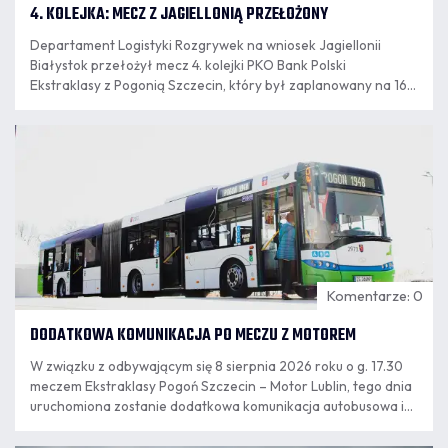
4. KOLEJKA: MECZ Z JAGIELLONIĄ PRZEŁOŻONY
Departament Logistyki Rozgrywek na wniosek Jagiellonii
Białystok przełożył mecz 4. kolejki PKO Bank Polski
Ekstraklasy z Pogonią Szczecin, który był zaplanowany na 16
sierpnia. Nowy termin spotkania wyznaczony zostanie po
zakończeniu eliminacji europejskich pucharów.
07.08
12:04
Komentarze: 0
DODATKOWA KOMUNIKACJA PO MECZU Z MOTOREM
W związku z odbywającym się 8 sierpnia 2026 roku o g. 17.30
meczem Ekstraklasy Pogoń Szczecin – Motor Lublin, tego dnia
uruchomiona zostanie dodatkowa komunikacja autobusowa i
tramwajowa.