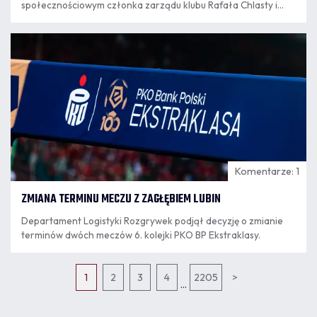
społecznościowym członka zarządu klubu Rafała Chlasty i
oczekuje jego dymisji z zajmowanego stanowiska. Rafał
Chlasta jest także pracownikiem klubu i jak zapowiedział
06.08
Haditaghi, sprawa przekazana została już działowi
11:27
personalnemu w celu zakończenia współpracy.
Komentarze: 1
ZMIANA TERMINU MECZU Z ZAGŁĘBIEM LUBIN
Departament Logistyki Rozgrywek podjął decyzję o zmianie
terminów dwóch meczów 6. kolejki PKO BP Ekstraklasy.
1
2
3
4
2205
>
...