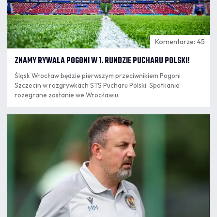
Komentarze: 45
ZNAMY RYWALA POGONI W 1. RUNDZIE PUCHARU POLSKI!
Śląsk Wrocław będzie pierwszym przeciwnikiem Pogoni
Szczecin w rozgrywkach STS Pucharu Polski. Spotkanie
rozegrane zostanie we Wrocławiu.
06.08
13:28