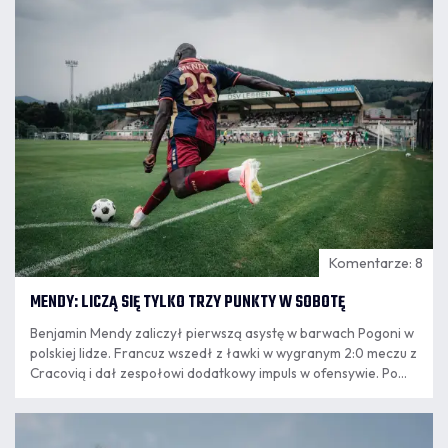
07.08
11:55
Komentarze: 8
MENDY: LICZĄ SIĘ TYLKO TRZY PUNKTY W SOBOTĘ
Benjamin Mendy zaliczył pierwszą asystę w barwach Pogoni w
polskiej lidze. Francuz wszedł z ławki w wygranym 2:0 meczu z
Cracovią i dał zespołowi dodatkowy impuls w ofensywie. Po
powrocie ze Szczecina do Krakowa mistrz świata z 2018 roku
podsumował występ, opowiedział o relacji z trenerem
07.08
Oscarem Garcią.
8:24