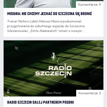
Komentarze: 9
MISIURA: NIE CHCEMY JECHAĆ DO SZCZECINA SIĘ BRONIĆ
Trener Motoru Lublin Mariusz Misiura podsumował
przygotowania do sobotniego wyjazdu do Szczecina.
Szkoleniowiec „Żółto-Niebieskich" mówił o nowym
wzmocnieniu, wnioskach z ostatnich spotkań, obserwacji
wygranej Pogoni w Krakowie oraz o stanie zdrowia
06.08
kluczowego dla ofensywy Iva Rodriguesa.
13:25
Komentarze: 5
RADIO SZCZECIN DALEJ PARTNEREM POGONI