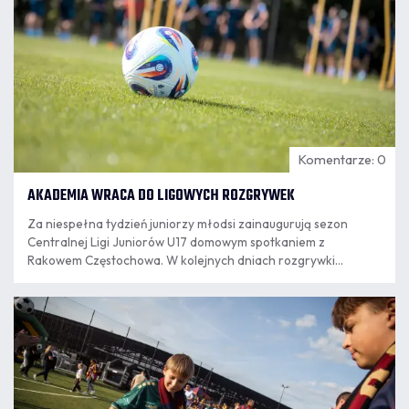
Komentarze: 0
AKADEMIA WRACA DO LIGOWYCH ROZGRYWEK
Za niespełna tydzień juniorzy młodsi zainaugurują sezon
Centralnej Ligi Juniorów U17 domowym spotkaniem z
Rakowem Częstochowa. W kolejnych dniach rozgrywki
rozpoczną kolejne zespoły granatowo-bordowej Akademii.
07.08
8:14