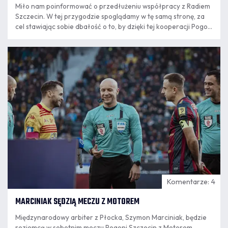
Miło nam poinformować o przedłużeniu współpracy z Radiem
Szczecin. W tej przygodzie spoglądamy w tę samą stronę, za
cel stawiając sobie dbałość o to, by dzięki tej kooperacji Pogoń
Szczecin jeszcze częściej gościła w Waszych domach! -
czytamy w komunikacie klubu.
06.08
12:54
Komentarze: 4
MARCINIAK SĘDZIĄ MECZU Z MOTOREM
Międzynarodowy arbiter z Płocka, Szymon Marciniak, będzie
rozjemcą w sobotnim meczu Pogoni Szczecin z Motorem