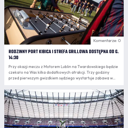
Komentarze: 0
RODZINNY PORT KIBICA I STREFA GRILLOWA DOSTĘPNA OD G.
14:30
Przy okazji meczu z Motorem Lublin na Twardowskiego będzie
czekało na Was kilka dodatkowych atrakcji. Trzy godziny
przed pierwszym gwizdkiem sędziego wystartuje zabawa w
"Rodzinnym Porcie Kibica" i naszej strefie grillowej.
06.08
18:10