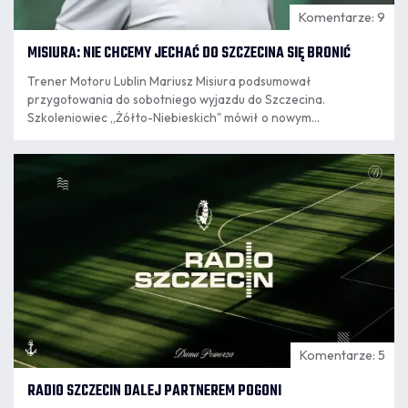
Komentarze: 9
MISIURA: NIE CHCEMY JECHAĆ DO SZCZECINA SIĘ BRONIĆ
Trener Motoru Lublin Mariusz Misiura podsumował
przygotowania do sobotniego wyjazdu do Szczecina.
Szkoleniowiec „Żółto-Niebieskich" mówił o nowym
wzmocnieniu, wnioskach z ostatnich spotkań, obserwacji
wygranej Pogoni w Krakowie oraz o stanie zdrowia
06.08
kluczowego dla ofensywy Iva Rodriguesa.
13:25
Komentarze: 5
RADIO SZCZECIN DALEJ PARTNEREM POGONI