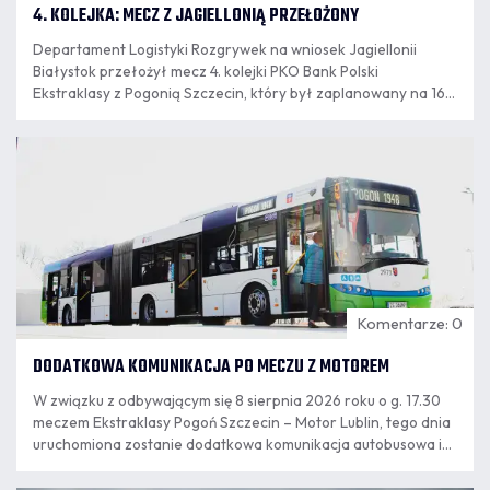
4. KOLEJKA: MECZ Z JAGIELLONIĄ PRZEŁOŻONY
Departament Logistyki Rozgrywek na wniosek Jagiellonii
Białystok przełożył mecz 4. kolejki PKO Bank Polski
Ekstraklasy z Pogonią Szczecin, który był zaplanowany na 16
sierpnia. Nowy termin spotkania wyznaczony zostanie po
zakończeniu eliminacji europejskich pucharów.
07.08
12:04
Komentarze: 0
DODATKOWA KOMUNIKACJA PO MECZU Z MOTOREM
W związku z odbywającym się 8 sierpnia 2026 roku o g. 17.30
meczem Ekstraklasy Pogoń Szczecin – Motor Lublin, tego dnia
uruchomiona zostanie dodatkowa komunikacja autobusowa i
tramwajowa.