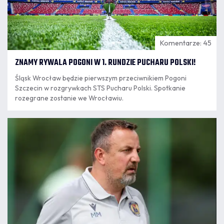
Komentarze: 45
ZNAMY RYWALA POGONI W 1. RUNDZIE PUCHARU POLSKI!
Śląsk Wrocław będzie pierwszym przeciwnikiem Pogoni
Szczecin w rozgrywkach STS Pucharu Polski. Spotkanie
rozegrane zostanie we Wrocławiu.
06.08
13:28