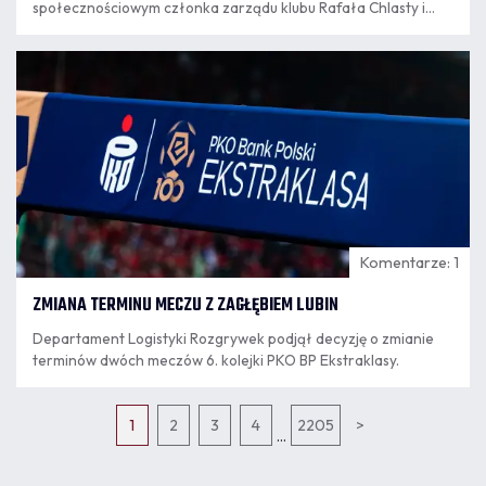
społecznościowym członka zarządu klubu Rafała Chlasty i
oczekuje jego dymisji z zajmowanego stanowiska. Rafał
Chlasta jest także pracownikiem klubu i jak zapowiedział
06.08
Haditaghi, sprawa przekazana została już działowi
11:27
personalnemu w celu zakończenia współpracy.
Komentarze: 1
ZMIANA TERMINU MECZU Z ZAGŁĘBIEM LUBIN
Departament Logistyki Rozgrywek podjął decyzję o zmianie
terminów dwóch meczów 6. kolejki PKO BP Ekstraklasy.
1
2
3
4
2205
>
...