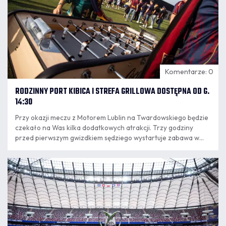
Komentarze: 0
RODZINNY PORT KIBICA I STREFA GRILLOWA DOSTĘPNA OD G.
14:30
Przy okazji meczu z Motorem Lublin na Twardowskiego będzie
czekało na Was kilka dodatkowych atrakcji. Trzy godziny
przed pierwszym gwizdkiem sędziego wystartuje zabawa w
"Rodzinnym Porcie Kibica" i naszej strefie grillowej.
06.08
18:10