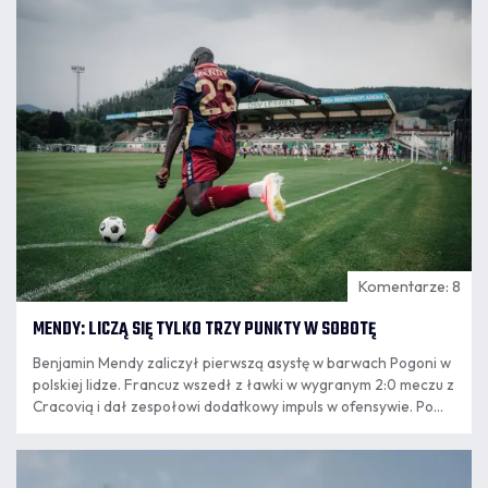
07.08
11:55
Komentarze: 8
MENDY: LICZĄ SIĘ TYLKO TRZY PUNKTY W SOBOTĘ
Benjamin Mendy zaliczył pierwszą asystę w barwach Pogoni w
polskiej lidze. Francuz wszedł z ławki w wygranym 2:0 meczu z
Cracovią i dał zespołowi dodatkowy impuls w ofensywie. Po
powrocie ze Szczecina do Krakowa mistrz świata z 2018 roku
podsumował występ, opowiedział o relacji z trenerem
07.08
Oscarem Garcią.
8:24