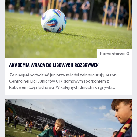
Komentarze: 0
AKADEMIA WRACA DO LIGOWYCH ROZGRYWEK
Za niespełna tydzień juniorzy młodsi zainaugurują sezon
Centralnej Ligi Juniorów U17 domowym spotkaniem z
Rakowem Częstochowa. W kolejnych dniach rozgrywki
rozpoczną kolejne zespoły granatowo-bordowej Akademii.
07.08
8:14