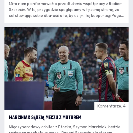
Miło nam poinformować o przedłużeniu współpracy z Radiem
Szczecin. W tej przygodzie spoglądamy w tę samą stronę, za
cel stawiając sobie dbałość o to, by dzięki tej kooperacji Pogoń
Szczecin jeszcze częściej gościła w Waszych domach! -
czytamy w komunikacie klubu.
06.08
12:54
Komentarze: 4
MARCINIAK SĘDZIĄ MECZU Z MOTOREM
Międzynarodowy arbiter z Płocka, Szymon Marciniak, będzie
rozjemcą w sobotnim meczu Pogoni Szczecin z Motorem