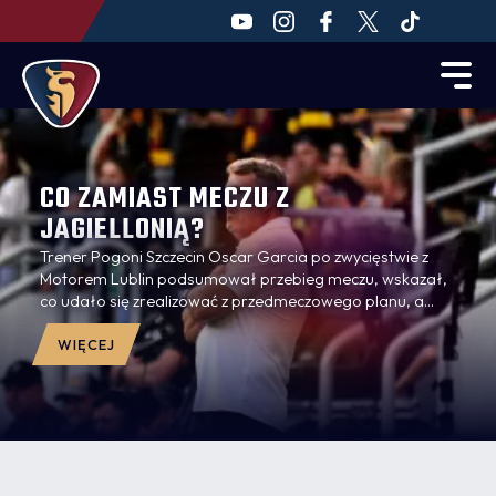
CO ZAMIAST MECZU Z
JAGIELLONIĄ?
Trener Pogoni Szczecin Oscar Garcia po zwycięstwie z
Motorem Lublin podsumował przebieg meczu, wskazał,
co udało się zrealizować z przedmeczowego planu, a
czego wciąż nie jest w stanie zaakceptować.
Szkoleniowiec odniósł się również do przełożenia
WIĘCEJ
najbliższego spotkania z Jagiellonią Białystok i zdradził,
że wolałby wygrywać z większą liczbą strzelonych goli,
nawet za cenę straty bramki.