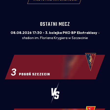
Jagiellonią Białystok i zdradził, że wolałby
wygrywać z większą liczbą strzelonych goli,
nawet za cenę straty bramki.
OSTATNI MECZ
08.08.2026 17:30 - 3. kolejka PKO BP Ekstraklasy
-
stadion im. Floriana Krygiera w Szczecinie
3
POGOŃ SZCZECIN