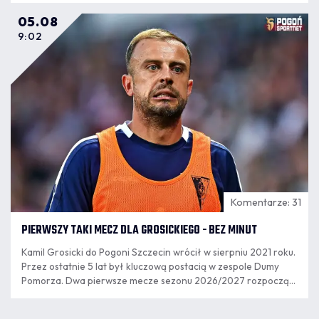
05.08
9:02
Komentarze: 31
PIERWSZY TAKI MECZ DLA GROSICKIEGO - BEZ MINUT
Kamil Grosicki do Pogoni Szczecin wrócił w sierpniu 2021 roku.
Przez ostatnie 5 lat był kluczową postacią w zespole Dumy
Pomorza. Dwa pierwsze mecze sezonu 2026/2027 rozpoczął
jako rezerwowy, ale w poniedziałkowym meczu nie pojawił się
na murawie.