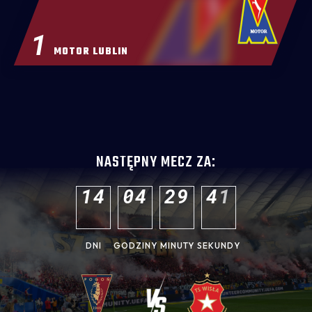
1
MOTOR LUBLIN
NASTĘPNY MECZ ZA:
1
4
0
4
2
9
3
9
DNI
GODZINY
MINUTY
SEKUNDY