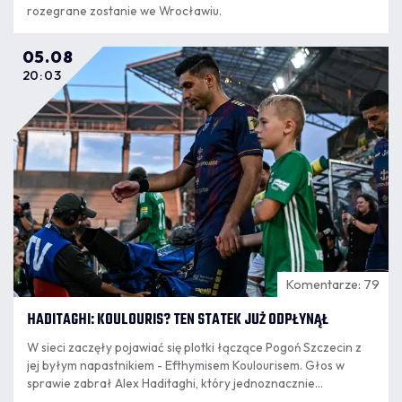
rozegrane zostanie we Wrocławiu.
05.08
20:03
Komentarze: 79
HADITAGHI: KOULOURIS? TEN STATEK JUŻ ODPŁYNĄŁ
W sieci zaczęły pojawiać się plotki łączące Pogoń Szczecin z
jej byłym napastnikiem - Efthymisem Koulourisem. Głos w
sprawie zabrał Alex Haditaghi, który jednoznacznie
wypowiedział się w tej sprawie.