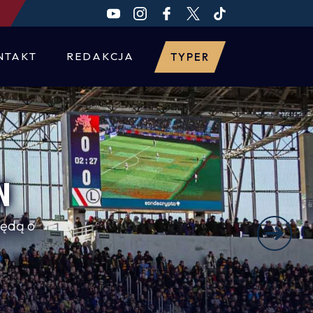
NTAKT
REDAKCJA
TYPER
N
będą o