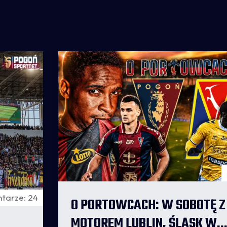
tarze: 24
O PORTOWCACH: W SOBOTĘ Z
MOTOREM LUBLIN, ŚLĄSK W