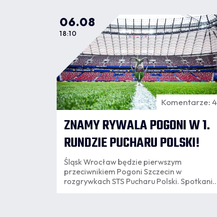
06.08
18:10
Komentarze: 
ZNAMY RYWALA POGONI W 1.
RUNDZIE PUCHARU POLSKI!
Śląsk Wrocław będzie pierwszym
przeciwnikiem Pogoni Szczecin w
rozgrywkach STS Pucharu Polski. Spotkanie
rozegrane zostanie we Wrocławiu.