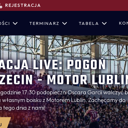
REJESTRACJA
KO
OŚCI
TERMINARZ
TABELA
ACJA LIVE: POGOŃ
ZECIN - MOTOR LUBLI
o godzinie 17:30 podopieczni Oscara Garcii walczyć 
a własnym boisku z Motorem Lublin. Zachęcamy do
 tego dnia z nami!
J