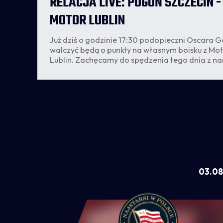
RELACJA LIVE: POGOŃ SZCZECIN -
MOTOR LUBLIN
Już dziś o godzinie 17:30 podopieczni Oscara Ga
walczyć będą o punkty na własnym boisku z Mo
Lublin. Zachęcamy do spędzenia tego dnia z na
03.08