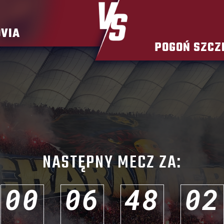
VIA
POGOŃ SZCZ
NASTĘPNY MECZ ZA:
0
0
0
6
4
8
0
0