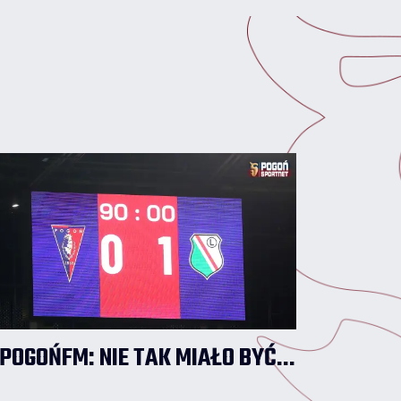
2026/2027 rozpoczął jako rezerwowy, ale
w poniedziałkowym meczu nie pojawił się
na murawie.
POGOŃFM: NIE TAK MIAŁO BYĆ...