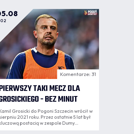
05.08
:02
Komentarze: 31
PIERWSZY TAKI MECZ DLA
GROSICKIEGO - BEZ MINUT
Kamil Grosicki do Pogoni Szczecin wrócił w
sierpniu 2021 roku. Przez ostatnie 5 lat był
kluczową postacią w zespole Dumy
Pomorza. Dwa pierwsze mecze sezonu