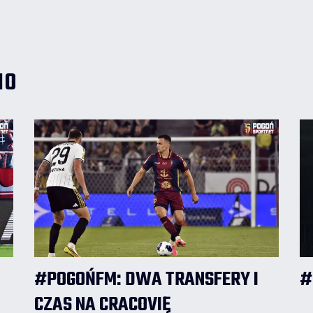
wypowiedział się w tej sprawie.
IO
#POGOŃFM: DWA TRANSFERY I
#
CZAS NA CRACOVIĘ