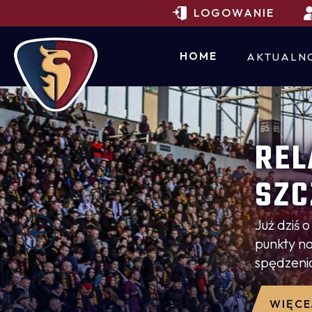
LOGOWANIE
HOME
AKTUALN
REL
SZC
Już dziś 
punkty n
spędzenia
WIĘCE