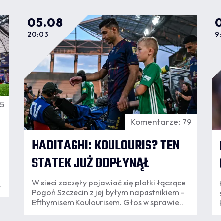
05.08
20:03
9
45
Komentarze: 79
HADITAGHI: KOULOURIS? TEN
STATEK JUŻ ODPŁYNĄŁ
W sieci zaczęły pojawiać się plotki łączące
Pogoń Szczecin z jej byłym napastnikiem -
Efthymisem Koulourisem. Głos w sprawie
zabrał Alex Haditaghi, który jednoznacznie