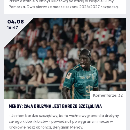
Przez ostatnie 5 lat był kluczową postacią w zespole Dumy
Pomorza. Dwa pierwsze mecze sezonu 2026/2027 rozpoczął
jako rezerwowy, ale w poniedziałkowym meczu nie pojawił się
na murawie.
04.08
16:47
Komentarze: 32
MENDY: CAŁA DRUŻYNA JEST BARDZO SZCZĘŚLIWA
- Jestem bardzo szczęśliwy, bo to ważna wygrana dla drużyny,
całego klubu i kibiców - powiedział po wygranym meczu w
Krakowie nasz obrońca, Benjamin Mendy.