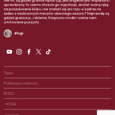
Nie no, są gdzieś granice hipokryzji, jeśli Angielski jest wspaniały i
sprawdzony, to czemu chcecie go wypchnąć, dostał wolną rękę
na poszukiwanie klubu i nie znalazł się ani razu w kadrze na
żaden z niezliczonych meczów obecnego sezonu? Naprawdę są
gdzieś granice p.,.rdolenia, Ksiąciuniu słodki i wielce nam
umiłowanie puszysty
długi
Typer
Polityka prywatności
RODO
WCAG
Cookies