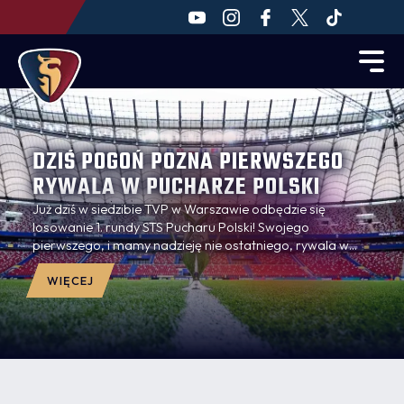
DZIŚ POGOŃ POZNA PIERWSZEGO
RYWALA W PUCHARZE POLSKI
Już dziś w siedzibie TVP w Warszawie odbędzie się
losowanie 1. rundy STS Pucharu Polski! Swojego
pierwszego, i mamy nadzieję nie ostatniego, rywala w
tych rozgrywkach pozna Pogoń Szczecin.
WIĘCEJ