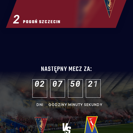
2
POGOŃ SZCZECIN
NASTĘPNY MECZ ZA:
0
2
0
7
5
0
2
0
DNI
GODZINY
MINUTY
SEKUNDY