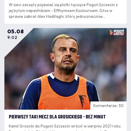
W sieci zaczęły pojawiać się plotki łączące Pogoń Szczecin z
jej byłym napastnikiem - Efthymisem Koulourisem. Głos w
sprawie zabrał Alex Haditaghi, który jednoznacznie
wypowiedział się w tej sprawie.
05.08
9:02
Komentarze: 30
PIERWSZY TAKI MECZ DLA GROSICKIEGO - BEZ MINUT
Kamil Grosicki do Pogoni Szczecin wrócił w sierpniu 2021 roku.