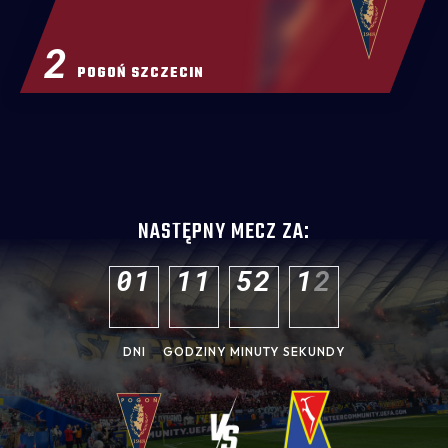
2
POGOŃ SZCZECIN
NASTĘPNY MECZ ZA:
0
1
1
1
5
2
1
1
DNI
GODZINY
MINUTY
SEKUNDY