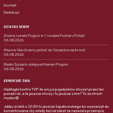
Kontakt
Redakcja
OSTATNIE NEWSY
Znamy rywala Pogoni w 1. rundzie Pucharu Polski!
06.08.2026
Misiura: Nie chcemy jechać do Szczecina się bronić
06.08.2026
Radio Szczecin dalej partnerem Pogoni
06.08.2026
KOMENTARZ DNIA
Haditaghi kontra TVP. Ile oni juz pojedynków stoczył przez ten
ponad rok, a ile jeszcze stoczy i to jeszcze z kim? To az strach
myslec😅
Jakby zrobili o 20:30 to jeszcze Szpakowskiego by wyznaczyli do
komentowania i by wtedy też narzekał ze nazwiska przekręca,