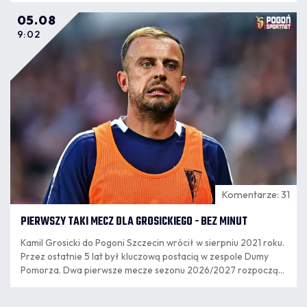
05.08
9:02
Komentarze: 31
PIERWSZY TAKI MECZ DLA GROSICKIEGO - BEZ MINUT
Kamil Grosicki do Pogoni Szczecin wrócił w sierpniu 2021 roku.
Przez ostatnie 5 lat był kluczową postacią w zespole Dumy
Pomorza. Dwa pierwsze mecze sezonu 2026/2027 rozpoczął
jako rezerwowy, ale w poniedziałkowym meczu nie pojawił się
na murawie.