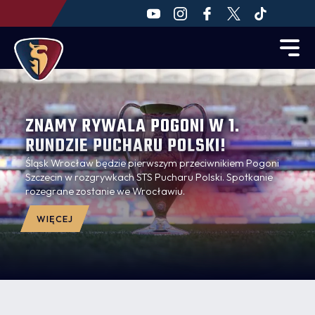
ZNAMY RYWALA POGONI W 1.
RUNDZIE PUCHARU POLSKI!
Śląsk Wrocław będzie pierwszym przeciwnikiem Pogoni
Szczecin w rozgrywkach STS Pucharu Polski. Spotkanie
rozegrane zostanie we Wrocławiu.
WIĘCEJ