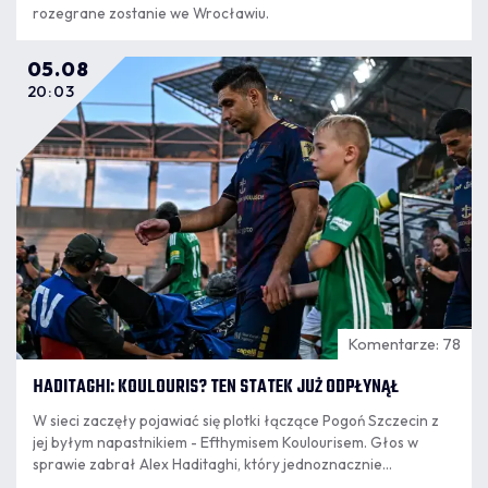
rozegrane zostanie we Wrocławiu.
05.08
20:03
Komentarze: 78
HADITAGHI: KOULOURIS? TEN STATEK JUŻ ODPŁYNĄŁ
W sieci zaczęły pojawiać się plotki łączące Pogoń Szczecin z
jej byłym napastnikiem - Efthymisem Koulourisem. Głos w
sprawie zabrał Alex Haditaghi, który jednoznacznie
wypowiedział się w tej sprawie.