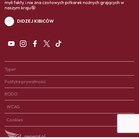
myli fakty, i nie zna czołowych piłkarek nożnych grających w
naszym kraju🤪
DIDZEJ KIBICÓW
Typer
Polityka prywatności
RODO
WCAG
Cookies
general.pl