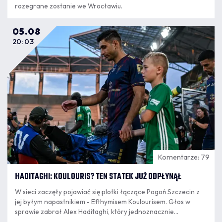
rozegrane zostanie we Wrocławiu.
05.08
20:03
Komentarze: 79
HADITAGHI: KOULOURIS? TEN STATEK JUŻ ODPŁYNĄŁ
W sieci zaczęły pojawiać się plotki łączące Pogoń Szczecin z
jej byłym napastnikiem - Efthymisem Koulourisem. Głos w
sprawie zabrał Alex Haditaghi, który jednoznacznie
wypowiedział się w tej sprawie.