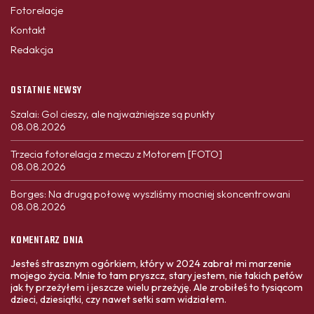
Fotorelacje
Kontakt
Redakcja
OSTATNIE NEWSY
Szalai: Gol cieszy, ale najważniejsze są punkty
08.08.2026
Trzecia fotorelacja z meczu z Motorem [FOTO]
08.08.2026
Borges: Na drugą połowę wyszliśmy mocniej skoncentrowani
08.08.2026
KOMENTARZ DNIA
Jesteś strasznym ogórkiem, który w 2024 zabrał mi marzenie
mojego życia. Mnie to tam pryszcz, stary jestem, nie takich petów
jak ty przeżyłem i jeszcze wielu przeżyję. Ale zrobiłeś to tysiącom
dzieci, dziesiątki, czy nawet setki sam widziałem.