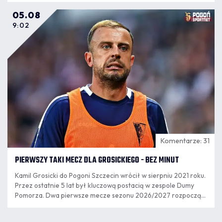
05.08
9:02
Komentarze: 31
PIERWSZY TAKI MECZ DLA GROSICKIEGO - BEZ MINUT
Kamil Grosicki do Pogoni Szczecin wrócił w sierpniu 2021 roku.
Przez ostatnie 5 lat był kluczową postacią w zespole Dumy
Pomorza. Dwa pierwsze mecze sezonu 2026/2027 rozpoczął
jako rezerwowy, ale w poniedziałkowym meczu nie pojawił się
na murawie.