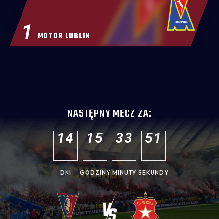
1
MOTOR LUBLIN
NASTĘPNY MECZ ZA:
1
4
1
5
3
3
5
0
DNI
GODZINY
MINUTY
SEKUNDY