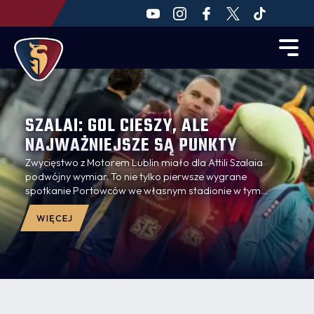
SZALAI: GOL CIESZY, ALE
NAJWAŻNIEJSZE SĄ PUNKTY
Zwycięstwo z Motorem Lublin miało dla Attili Szalaia
podwójny wymiar. To nie tylko pierwsze wygrane
spotkanie Portowców we własnym stadionie w tym
sezonie, ale też pierwszy gol w barwach klubu strzelony
przez Attilę Szalaia. Węgierski obrońca po meczu nie
WIĘCEJ
skrywał radości, choć zaznaczył, że liczy się przede
wszystkim wynik zespołu. Notował Dominik Markiewicz.