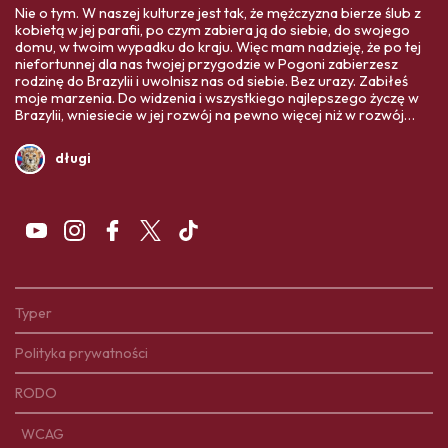
Nie o tym. W naszej kulturze jest tak, że mężczyzna bierze ślub z
kobietą w jej parafii, po czym zabiera ją do siebie, do swojego
domu, w twoim wypadku do kraju. Więc mam nadzieję, że po tej
niefortunnej dla nas twojej przygodzie w Pogoni zabierzesz
rodzinę do Brazylii i uwolnisz nas od siebie. Bez urazy. Zabiłeś
moje marzenia. Do widzenia i wszystkiego najlepszego życzę w
Brazylii, wniesiecie w jej rozwój na pewno więcej niż w rozwój
Polski. Twoja ojczyzna Was bardziej potrzebuje,
długi
Typer
Polityka prywatności
RODO
WCAG