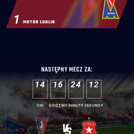
1
MOTOR LUBLIN
NASTĘPNY MECZ ZA:
1
4
1
6
2
4
1
1
DNI
GODZINY
MINUTY
SEKUNDY