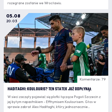
rozegrane zostanie we Wrocławiu.
05.08
20:03
Komentarze: 79
HADITAGHI: KOULOURIS? TEN STATEK JUŻ ODPŁYNĄŁ
W sieci zaczęły pojawiać się plotki łączące Pogoń Szczecin z
jej byłym napastnikiem - Efthymisem Koulourisem. Głos w
sprawie zabrał Alex Haditaghi, który jednoznacznie
wypowiedział się w tej sprawie.