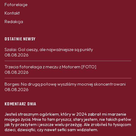
Fotorelacje
Kontakt
Redakcja
OSTATNIE NEWSY
Szalai: Gol cieszy, ale najważniejsze są punkty
08.08.2026
Trzecia fotorelacja z meczu z Motorem [FOTO]
08.08.2026
Borges: Na drugą połowę wyszliśmy mocniej skoncentrowani
08.08.2026
KOMENTARZ DNIA
Jesteś strasznym ogórkiem, który w 2024 zabrał mi marzenie
mojego życia. Mnie to tam pryszcz, stary jestem, nie takich petów
jak ty przeżyłem i jeszcze wielu przeżyję. Ale zrobiłeś to tysiącom
dzieci, dziesiątki, czy nawet setki sam widziałem.