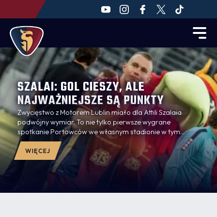
SZALAI: GOL CIESZY, ALE
NAJWAŻNIEJSZE SĄ PUNKTY
Zwycięstwo z Motorem Lublin miało dla Attili Szalaia
podwójny wymiar. To nie tylko pierwsze wygrane
spotkanie Portowców we własnym stadionie w tym
sezonie, ale też pierwszy gol w barwach klubu strzelony
przez Attilę Szalaia. Węgierski obrońca po meczu nie
WIĘCEJ
skrywał radości, choć zaznaczył, że liczy się przede
wszystkim wynik zespołu. Notował Dominik Markiewicz.