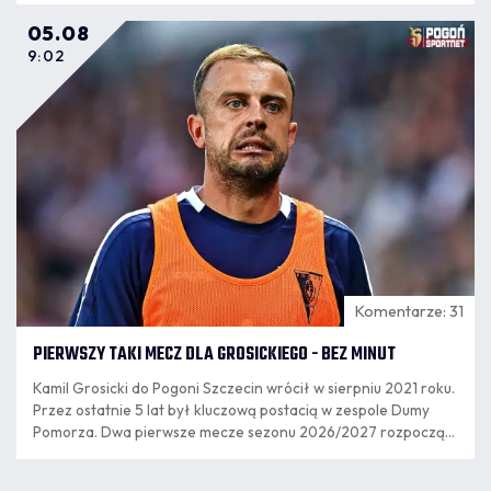
05.08
9:02
Komentarze: 31
PIERWSZY TAKI MECZ DLA GROSICKIEGO - BEZ MINUT
Kamil Grosicki do Pogoni Szczecin wrócił w sierpniu 2021 roku.
Przez ostatnie 5 lat był kluczową postacią w zespole Dumy
Pomorza. Dwa pierwsze mecze sezonu 2026/2027 rozpoczął
jako rezerwowy, ale w poniedziałkowym meczu nie pojawił się
na murawie.