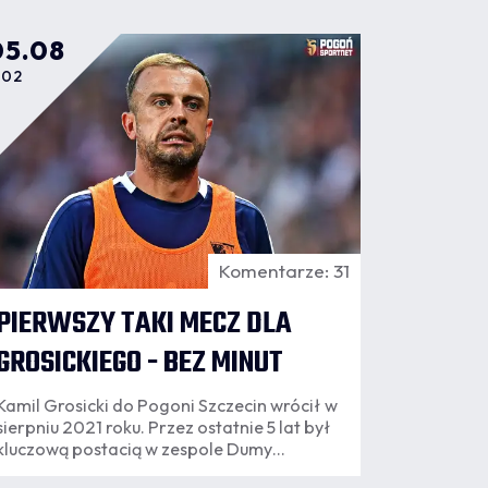
05.08
:02
Komentarze: 31
PIERWSZY TAKI MECZ DLA
GROSICKIEGO - BEZ MINUT
Kamil Grosicki do Pogoni Szczecin wrócił w
sierpniu 2021 roku. Przez ostatnie 5 lat był
kluczową postacią w zespole Dumy
Pomorza. Dwa pierwsze mecze sezonu