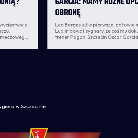
LONIĄ?
GARCIA: MAMY RÓŻNE OP
OBRONĘ
wycięstwie z
Leo Borges już w pierwszej połowie
czu,
Lublin dawał sygnały, że coś mu dok
zedmeczowego
trener Pogoni Szczecin Oscar Garcia 
akceptować.
stawiać jednoznacznej diagnozy, ale
ełożenia
zastąpić go, jeśli przerwa w jego w
tok i
dłużej.
iczbą
mki.
ygiera w Szczecinie