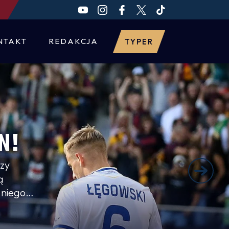
NTAKT
REDAKCJA
TYPER
N!
rzy
ą
 niego