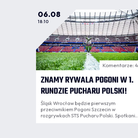
06.08
18:10
Komentarze: 
ZNAMY RYWALA POGONI W 1.
RUNDZIE PUCHARU POLSKI!
Śląsk Wrocław będzie pierwszym
przeciwnikiem Pogoni Szczecin w
rozgrywkach STS Pucharu Polski. Spotkanie
rozegrane zostanie we Wrocławiu.