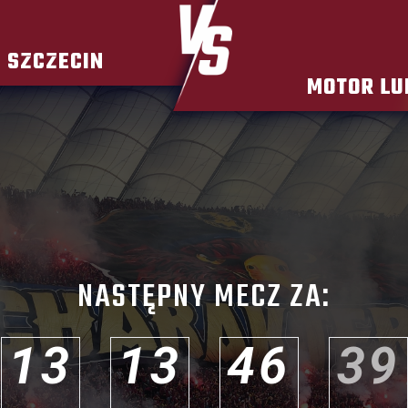
 SZCZECIN
MOTOR LU
NASTĘPNY MECZ ZA:
1
3
1
3
4
6
3
7