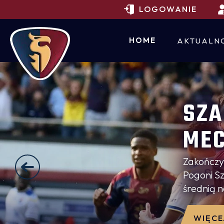
LOGOWANIE
HOME
AKTUALN
SZA
MEC
Zakończyl
Pogoni Sz
średnią n
wędruje t
WIĘCE