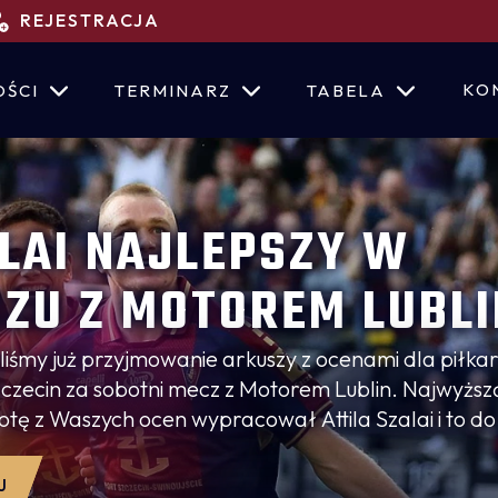
REJESTRACJA
KO
OŚCI
TERMINARZ
TABELA
LAI NAJLEPSZY W
ZU Z MOTOREM LUBLI
iśmy już przyjmowanie arkuszy z ocenami dla piłka
czecin za sobotni mecz z Motorem Lublin. Najwyższ
otę z Waszych ocen wypracował Attila Szalai i to do
ytuł najlepszego zawodnika spotkania!
J