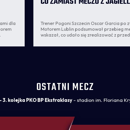
CO ZAMIAST MECZU Z JAGIEL
ami dla
Trener Pogoni Szczecin Oscar Garcia po z
otorem
Motorem Lublin podsumował przebieg me
wskazał, co udało się zrealizować z pr
tytuł
planu, a czego wciąż nie jest w stanie za
Szkoleniowiec odniósł się również do prz
najbliższego spotkania z Jagiellonią Białys
zdradził, że wolałby wygrywać z większą l
strzelonych goli, nawet za cenę straty bra
OSTATNI MECZ
- 3. kolejka PKO BP Ekstraklasy
- stadion im. Floriana Kr