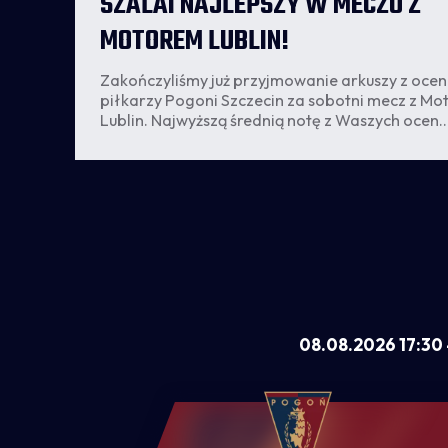
SZALAI NAJLEPSZY W MECZU Z
MOTOREM LUBLIN!
Zakończyliśmy już przyjmowanie arkuszy z ocen
piłkarzy Pogoni Szczecin za sobotni mecz z M
Lublin. Najwyższą średnią notę z Waszych ocen
ny
wypracował Attila Szalai i to do niego wędruje 
najlepszego zawodnika spotkania!
cz.
08.08.2026 17:30 