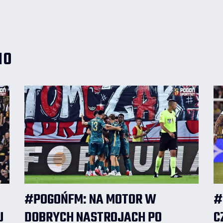
wypowiedział się w tej sprawie.
IO
#POGOŃFM: NA MOTOR W
#
J
DOBRYCH NASTROJACH PO
C