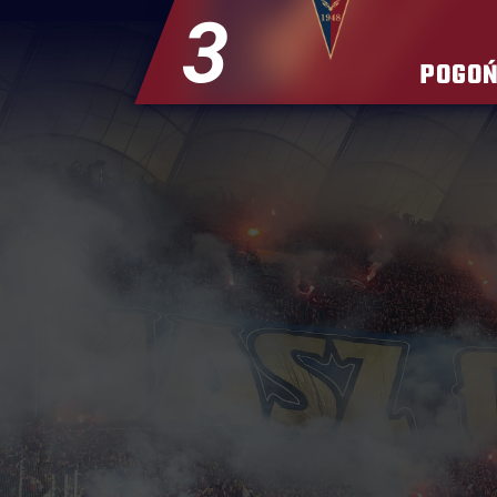
3
POGOŃ