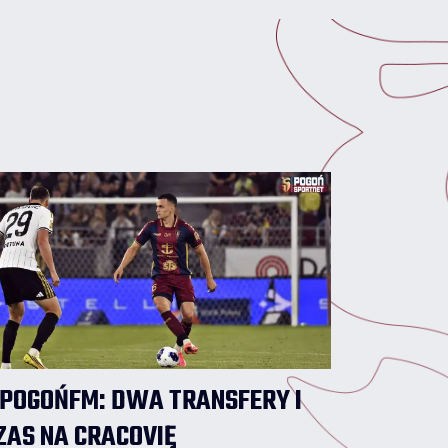
2026/2027 rozpoczął jako rezerwowy, ale
w poniedziałkowym meczu nie pojawił się
na murawie.
POGOŃFM: DWA TRANSFERY I
ZAS NA CRACOVIĘ