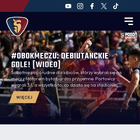
#OBOKMECZU: DEBIUTANCKIE
GOLE! [WIDEO]
Sobotnie popołudnie dla kibiców, którzy wybrali się na
mecz z Motorem było bardzo przyjemne. Portowcy
wygrali 3:1, a wszystko to, co działo się na stadionie,
staraliśmy się uchwycić w oku naszych kamer!
Zapraszamy na seans!
WIĘCEJ