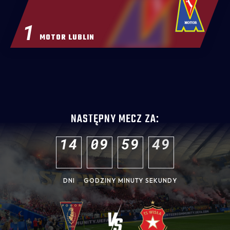
1
MOTOR LUBLIN
NASTĘPNY MECZ ZA:
1
4
0
9
5
9
4
8
DNI
GODZINY
MINUTY
SEKUNDY