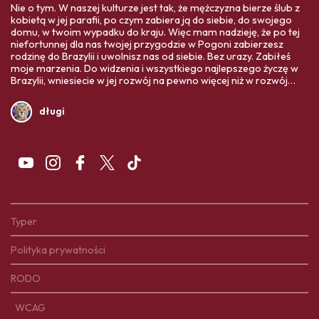
Nie o tym. W naszej kulturze jest tak, że mężczyzna bierze ślub z
kobietą w jej parafii, po czym zabiera ją do siebie, do swojego
domu, w twoim wypadku do kraju. Więc mam nadzieję, że po tej
niefortunnej dla nas twojej przygodzie w Pogoni zabierzesz
rodzinę do Brazylii i uwolnisz nas od siebie. Bez urazy. Zabiłeś
moje marzenia. Do widzenia i wszystkiego najlepszego życzę w
Brazylii, wniesiecie w jej rozwój na pewno więcej niż w rozwój
Polski. Twoja ojczyzna Was bardziej potrzebuje,
długi
Typer
Polityka prywatności
RODO
WCAG