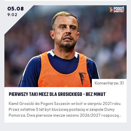
05.08
9:02
Komentarze: 31
PIERWSZY TAKI MECZ DLA GROSICKIEGO - BEZ MINUT
Kamil Grosicki do Pogoni Szczecin wrócił w sierpniu 2021 roku.
Przez ostatnie 5 lat był kluczową postacią w zespole Dumy
Pomorza. Dwa pierwsze mecze sezonu 2026/2027 rozpoczął
jako rezerwowy, ale w poniedziałkowym meczu nie pojawił się
na murawie.