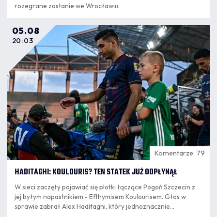
rozegrane zostanie we Wrocławiu.
05.08
20:03
Komentarze: 79
HADITAGHI: KOULOURIS? TEN STATEK JUŻ ODPŁYNĄŁ
W sieci zaczęły pojawiać się plotki łączące Pogoń Szczecin z
jej byłym napastnikiem - Efthymisem Koulourisem. Głos w
sprawie zabrał Alex Haditaghi, który jednoznacznie
wypowiedział się w tej sprawie.