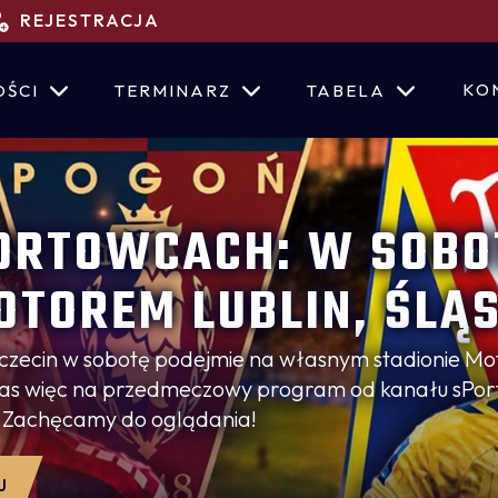
REJESTRACJA
KO
OŚCI
TERMINARZ
TABELA
ORTOWCACH: W SOBO
OTOREM LUBLIN, ŚLĄ
UCHARZE, EKSPERT 
czecin w sobotę podejmie na własnym stadionie Mo
czas więc na przedmeczowy program od kanału sPor
 10 FANTASY
. Zachęcamy do oglądania!
TRAKLASY [WIDEO]
J