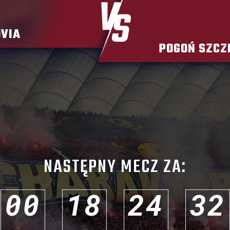
VIA
POGOŃ SZCZ
NASTĘPNY MECZ ZA:
0
0
1
8
2
4
3
0