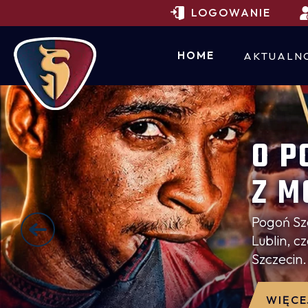
LOGOWANIE
HOME
AKTUALN
O P
Z M
W P
Pogoń Sz
Lublin, 
TOP
Szczecin
EKS
WIĘCE