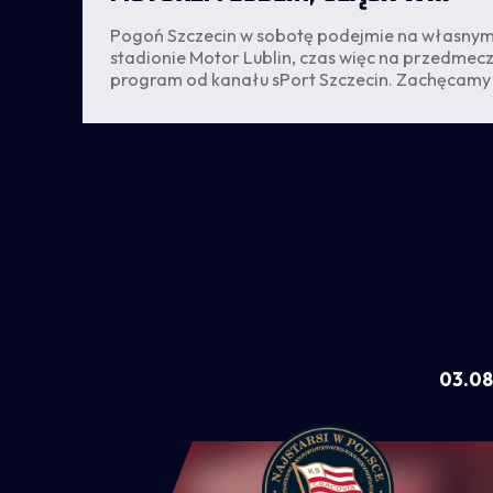
TY
PUCHARZE, EKSPERT W TOP 10
Pogoń Szczecin w sobotę podejmie na własny
stadionie Motor Lublin, czas więc na przedme
FANTASY EKSTRAKLASY [WIDEO]
program od kanału sPort Szczecin. Zachęcamy
oglądania!
em
03.08