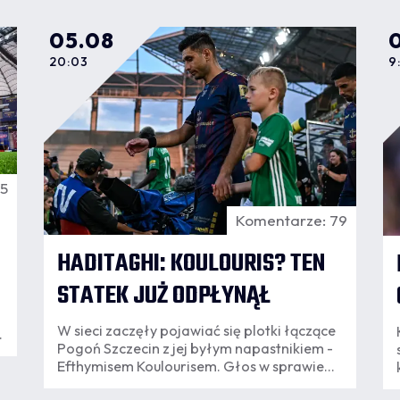
05.08
20:03
9
45
Komentarze: 79
HADITAGHI: KOULOURIS? TEN
STATEK JUŻ ODPŁYNĄŁ
W sieci zaczęły pojawiać się plotki łączące
Pogoń Szczecin z jej byłym napastnikiem -
Efthymisem Koulourisem. Głos w sprawie
zabrał Alex Haditaghi, który jednoznacznie