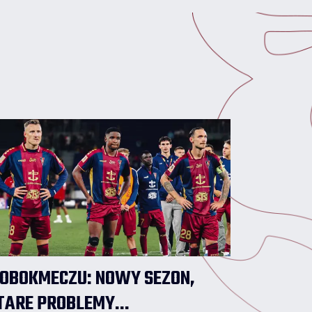
2026/2027 rozpoczął jako rezerwowy, ale
w poniedziałkowym meczu nie pojawił się
na murawie.
OBOKMECZU: NOWY SEZON,
TARE PROBLEMY...