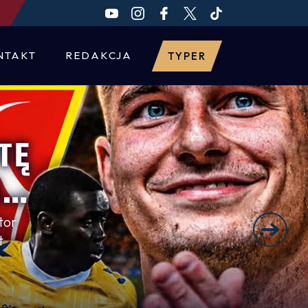
NTAKT
REDAKCJA
TYPER
TĘ
SK
W
tor
t