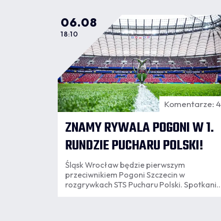
06.08
18:10
Komentarze: 
ZNAMY RYWALA POGONI W 1.
RUNDZIE PUCHARU POLSKI!
Śląsk Wrocław będzie pierwszym
przeciwnikiem Pogoni Szczecin w
rozgrywkach STS Pucharu Polski. Spotkanie
rozegrane zostanie we Wrocławiu.