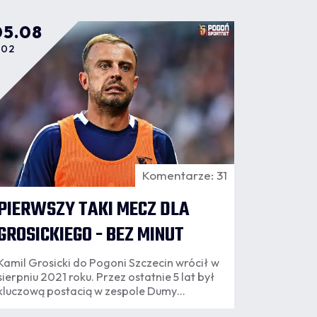
05.08
:02
Komentarze: 31
PIERWSZY TAKI MECZ DLA
GROSICKIEGO - BEZ MINUT
Kamil Grosicki do Pogoni Szczecin wrócił w
sierpniu 2021 roku. Przez ostatnie 5 lat był
kluczową postacią w zespole Dumy
Pomorza. Dwa pierwsze mecze sezonu