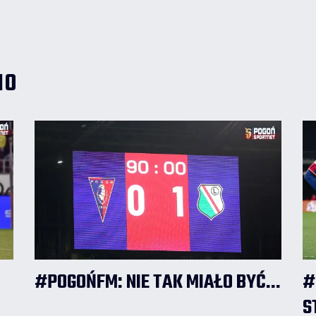
wypowiedział się w tej sprawie.
IO
#POGOŃFM: NIE TAK MIAŁO BYĆ...
#
S