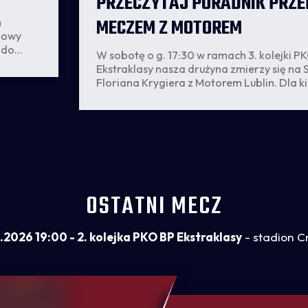
PRZECZYTAJ PORADNIK PRZE
MECZEM Z MOTOREM
m
czowy
 do
W sobotę o g. 17:30 w ramach 3. kolejki P
Ekstraklasy nasza drużyna zmierzy się na 
Floriana Krygiera z Motorem Lublin. Dla ki
wybierają się na mecz, klub przygotował 
informacji organizacyjnych.
OSTATNI MECZ
.2026 19:00 - 2. kolejka PKO BP Ekstraklasy
- stadion C