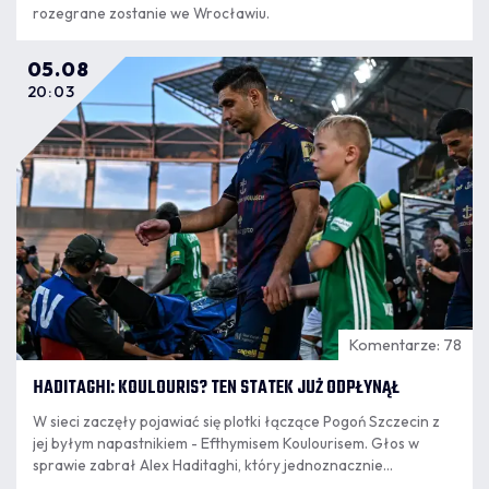
rozegrane zostanie we Wrocławiu.
05.08
20:03
Komentarze: 78
HADITAGHI: KOULOURIS? TEN STATEK JUŻ ODPŁYNĄŁ
W sieci zaczęły pojawiać się plotki łączące Pogoń Szczecin z
jej byłym napastnikiem - Efthymisem Koulourisem. Głos w
sprawie zabrał Alex Haditaghi, który jednoznacznie
wypowiedział się w tej sprawie.