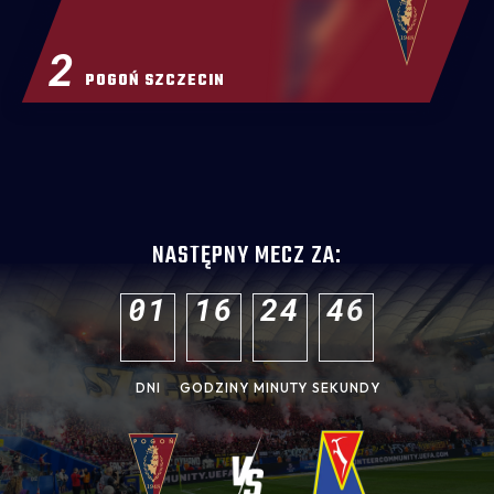
2
POGOŃ SZCZECIN
NASTĘPNY MECZ ZA:
0
1
1
6
2
4
4
4
DNI
GODZINY
MINUTY
SEKUNDY