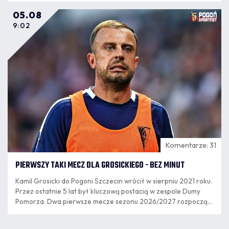
05.08
9:02
Komentarze: 31
PIERWSZY TAKI MECZ DLA GROSICKIEGO - BEZ MINUT
Kamil Grosicki do Pogoni Szczecin wrócił w sierpniu 2021 roku.
Przez ostatnie 5 lat był kluczową postacią w zespole Dumy
Pomorza. Dwa pierwsze mecze sezonu 2026/2027 rozpoczął
jako rezerwowy, ale w poniedziałkowym meczu nie pojawił się
na murawie.