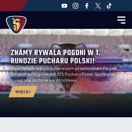
ZNAMY RYWALA POGONI W 1.
RUNDZIE PUCHARU POLSKI!
Śląsk Wrocław będzie pierwszym przeciwnikiem Pogoni
Szczecin w rozgrywkach STS Pucharu Polski. Spotkanie
rozegrane zostanie we Wrocławiu.
WIĘCEJ