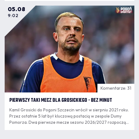
05.08
9:02
Komentarze: 31
PIERWSZY TAKI MECZ DLA GROSICKIEGO - BEZ MINUT
Kamil Grosicki do Pogoni Szczecin wrócił w sierpniu 2021 roku.
Przez ostatnie 5 lat był kluczową postacią w zespole Dumy
Pomorza. Dwa pierwsze mecze sezonu 2026/2027 rozpoczął
jako rezerwowy, ale w poniedziałkowym meczu nie pojawił się
na murawie.