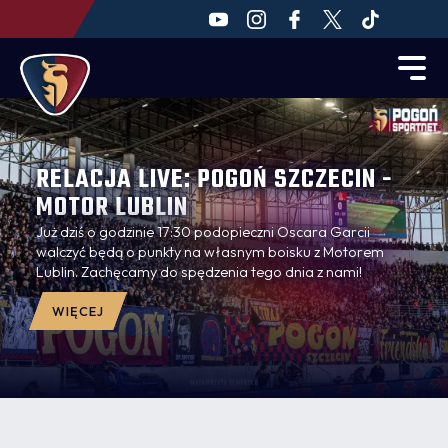
RELACJA LIVE: POGOŃ SZCZECIN -
MOTOR LUBLIN
Już dziś o godzinie 17:30 podopieczni Oscara Garcii
walczyć będą o punkty na własnym boisku z Motorem
Lublin. Zachęcamy do spędzenia tego dnia z nami!
WIĘCEJ