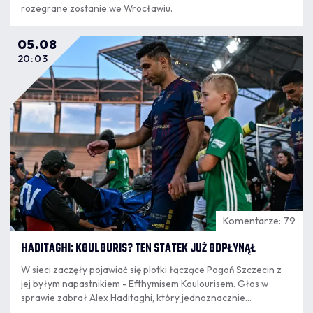
rozegrane zostanie we Wrocławiu.
05.08
20:03
Komentarze: 79
HADITAGHI: KOULOURIS? TEN STATEK JUŻ ODPŁYNĄŁ
W sieci zaczęły pojawiać się plotki łączące Pogoń Szczecin z
jej byłym napastnikiem - Efthymisem Koulourisem. Głos w
sprawie zabrał Alex Haditaghi, który jednoznacznie
wypowiedział się w tej sprawie.