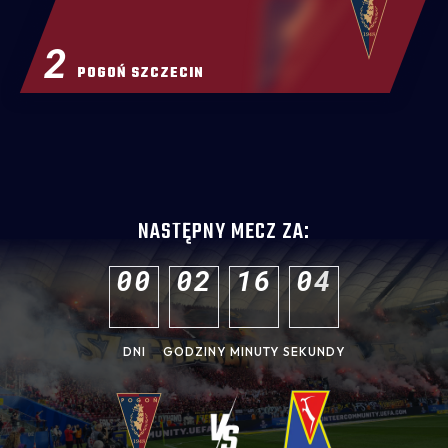
2
POGOŃ SZCZECIN
NASTĘPNY MECZ ZA:
0
0
0
2
1
6
0
3
DNI
GODZINY
MINUTY
SEKUNDY