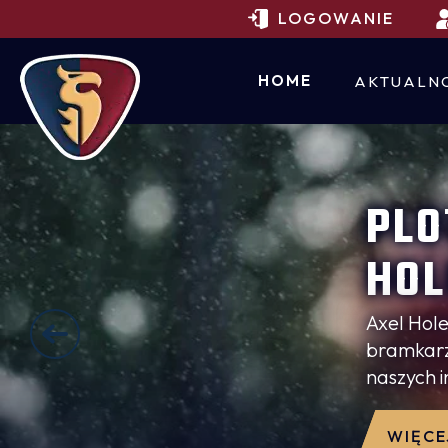
LOGOWANIE
HOME
AKTUALN
PLO
HOL
CRA
Axel Hole
bramkarzy
naszych i
wkrótce. 
bardzo p
WIĘCE