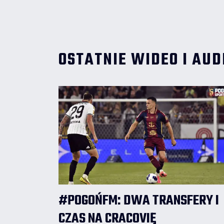
Mukairu i to do niego wędruje tytuł dla
najlepszego zawodnika spotkania. Za jego
plecami znaleźli się Valentin Cojocaru i Leo
Borges.
OSTATNIE WIDEO I AUD
#POGOŃFM: DWA TRANSFERY I
CZAS NA CRACOVIĘ