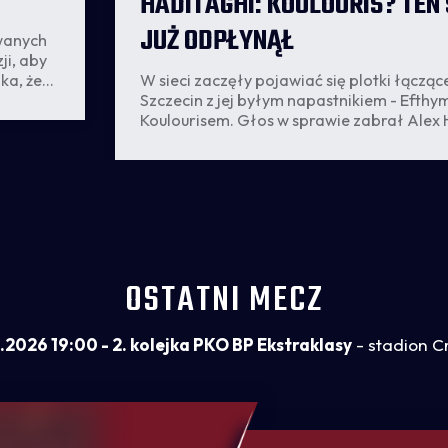
HADITAGHI: KOULOURIS? TEN
JUŻ ODPŁYNĄŁ
owanych
ji, aby
W sieci zaczęły pojawiać się plotki łączą
ka, że
Szczecin z jej byłym napastnikiem - Efthy
o jego
Koulourisem. Głos w sprawie zabrał Alex 
st
który jednoznacznie wypowiedział się w te
al.pl.
OSTATNI MECZ
.2026 19:00 - 2. kolejka PKO BP Ekstraklasy
- stadion C