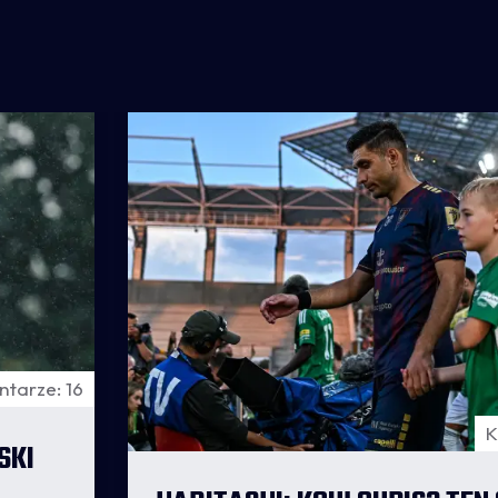
tarze: 16
K
SKI