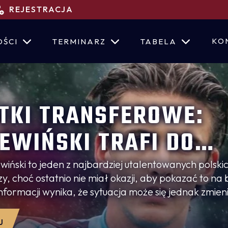
REJESTRACJA
KO
OŚCI
TERMINARZ
TABELA
TKI TRANSFEROWE:
EWIŃSKI TRAFI DO
COVII?
wiński to jeden z najbardziej utalentowanych polski
, choć ostatnio nie miał okazji, aby pokazać to na b
nformacji wynika, że sytuacja może się jednak zmieni
Bo jego transfer z Pogoni do innego klubu Ekstraklas
rawdopodobny - czytamy w portalu Goal.pl.
J