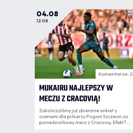
04.08
12:08
Komentarze: 
MUKAIRU NAJLEPSZY W
MECZU Z CRACOVIĄ!
Zakończyliśmy już zbieranie ankiet z
ocenami dla piłkarzy Pogoni Szczecin za
poniedziałkowy mecz z Cracovią. Efekt?
Najwyższą średnią notę wypracował Paul