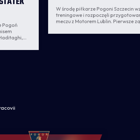
 STATEK
W środę piłkarze Pogoni Szczecin wz
treningowe i rozpoczęli przygotowa
meczu z Motorem Lublin. Pierwsze za
ce Pogoń
odbył najnowszy nabytek Dumy Pom
misem
Willen.
Haditaghi,
j sprawie.
racovii