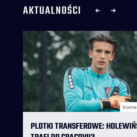
AKTUALNOŚCI
Komen
e: 18
PLOTKI TRANSFEROWE: HOLEWIŃ