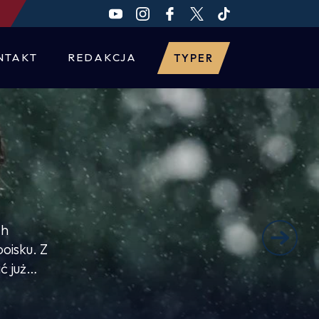
NTAKT
REDAKCJA
TYPER
ch
oisku. Z
ć już
y jest