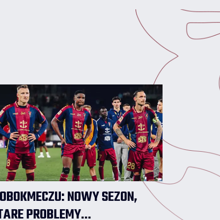
Mukairu w 90. minucie. W ten sposób Duma
Pomorza zdobyła pierwsze punkty w tym
sezonie.
OBOKMECZU: NOWY SEZON,
TARE PROBLEMY...