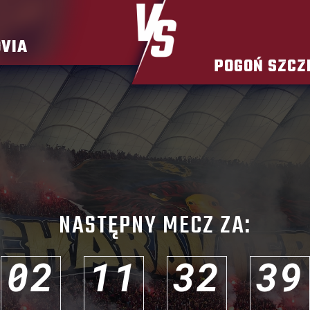
VIA
POGOŃ SZCZ
NASTĘPNY MECZ ZA:
0
2
1
1
3
2
3
6