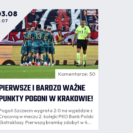
03.08
1:07
Komentarze: 50
PIERWSZE I BARDZO WAŻNE
PUNKTY POGONI W KRAKOWIE!
Pogoń Szczecin wygrała 2:0 na wyjeździe z
Cracovią w meczu 2. kolejki PKO Bank Polski
Ekstraklasy. Pierwszą bramkę zdobył w 46.
minucie Leo Borges, a wynik ustalił Paul