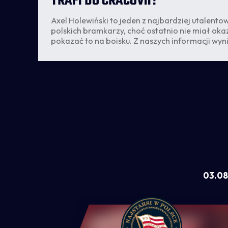
TRAFI DO CRACOVII?
Axel Holewiński to jeden z najbardziej utalent
polskich bramkarzy, choć ostatnio nie miał okaz
ego
pokazać to na boisku. Z naszych informacji wyni
zym
sytuacja może się jednak zmienić już wkrótce. B
transfer z Pogoni do innego klubu Ekstraklasy je
bardzo prawdopodobny - czytamy w portalu Go
03.08