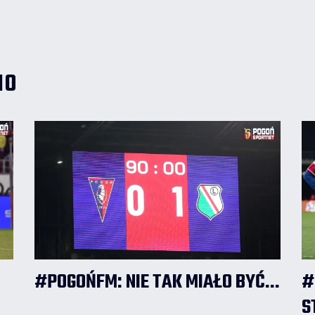
reprezentant Macedonii Północnej
rozegrał swoje pierwsze minuty w barwach
Portowców. Sprawdzamy, jak wyglądały
jego pierwsze 60 minut w nowym klubie,
opierając się na statystykach serwisu
Sofascore.com.
IO
#POGOŃFM: NIE TAK MIAŁO BYĆ...
#
S