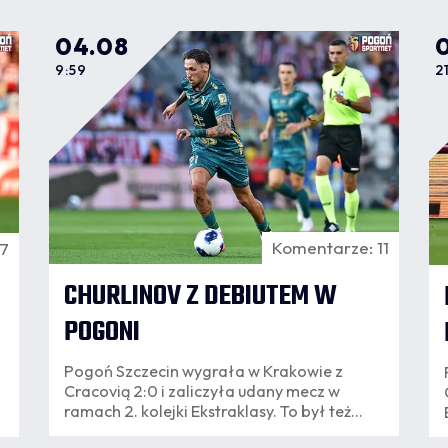
04.08
9:59
2
Komentarze: 11
27
CHURLINOV Z DEBIUTEM W
POGONI
Pogoń Szczecin wygrała w Krakowie z
Cracovią 2:0 i zaliczyła udany mecz w
ramach 2. kolejki Ekstraklasy. To był też
dzień szczególny dla Darko Churlinova –