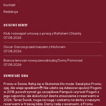
Kontakt
Redakcja
OSTATNIE NEWSY
Klub rozwiązał umowę o pracę z Rafałem Chlastą
07.08.2026
Oscar Garcia przed meczem z Motorem
07.08.2026
Bianca Ienovan nową zawodniczką Dumy Pomorza!
07.08.2026
KOMENTARZ DNIA
Froniu w Świcie. Ratuj się w Skolwinie kto może. Sasal plus Froniu,
ojej. Ale wieje spadkiem😳 Nie udało się Adasiowi spuścić Pogoni
w 2018, powstrzymał go szczęśliwie Pampuś i wyrwał Pogoń z
jego szponów, ale dokończył dzieła zniszczenia z rezerwami w
2026. Teraz Świcik, noga na nogę i czekamy na derby z naszymi
rezerwami w trzeciej lidze. Damy radę z awansem, a Froniu