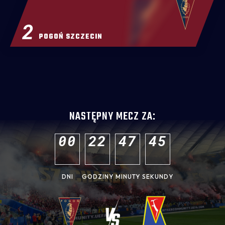
2
POGOŃ SZCZECIN
NASTĘPNY MECZ ZA:
0
0
2
2
4
7
4
4
DNI
GODZINY
MINUTY
SEKUNDY