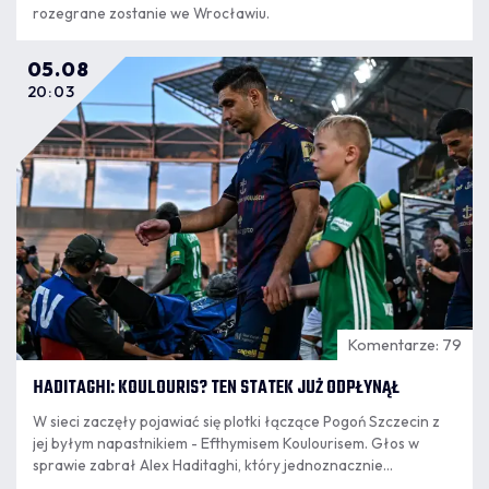
rozegrane zostanie we Wrocławiu.
05.08
20:03
Komentarze: 79
HADITAGHI: KOULOURIS? TEN STATEK JUŻ ODPŁYNĄŁ
W sieci zaczęły pojawiać się plotki łączące Pogoń Szczecin z
jej byłym napastnikiem - Efthymisem Koulourisem. Głos w
sprawie zabrał Alex Haditaghi, który jednoznacznie
wypowiedział się w tej sprawie.