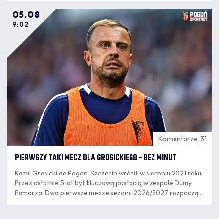
05.08
9:02
Komentarze: 31
PIERWSZY TAKI MECZ DLA GROSICKIEGO - BEZ MINUT
Kamil Grosicki do Pogoni Szczecin wrócił w sierpniu 2021 roku.
Przez ostatnie 5 lat był kluczową postacią w zespole Dumy
Pomorza. Dwa pierwsze mecze sezonu 2026/2027 rozpoczął
jako rezerwowy, ale w poniedziałkowym meczu nie pojawił się
na murawie.