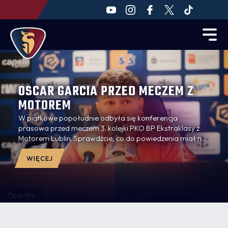
OSCAR GARCIA PRZED MECZEM Z
MOTOREM
W piątkowe popołudnie odbyła się konferencja
prasowa przed meczem 3. kolejki PKO BP Ekstraklasy z
Motorem Lublin. Sprawdźcie, co do powiedzenia miał na
spotkaniu z mediami trener Oscar Garcia.
WIĘCEJ
Opis tła