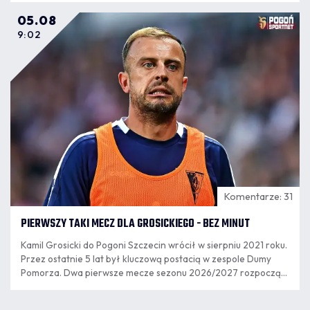
05.08
9:02
Komentarze: 31
PIERWSZY TAKI MECZ DLA GROSICKIEGO - BEZ MINUT
Kamil Grosicki do Pogoni Szczecin wrócił w sierpniu 2021 roku.
Przez ostatnie 5 lat był kluczową postacią w zespole Dumy
Pomorza. Dwa pierwsze mecze sezonu 2026/2027 rozpoczął
jako rezerwowy, ale w poniedziałkowym meczu nie pojawił się
na murawie.