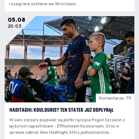
rozegrane zostanie we Wrocławiu.
05.08
20:03
Komentarze: 79
HADITAGHI: KOULOURIS? TEN STATEK JUŻ ODPŁYNĄŁ
W sieci zaczęły pojawiać się plotki łączące Pogoń Szczecin z
jej byłym napastnikiem - Efthymisem Koulourisem. Głos w
sprawie zabrał Alex Haditaghi, który jednoznacznie
wypowiedział się w tej sprawie.