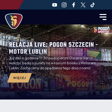
RELACJA LIVE: POGOŃ SZCZECIN -
MOTOR LUBLIN
Już dziś o godzinie 17:30 podopieczni Oscara Garcii
walczyć będą o punkty na własnym boisku z Motorem
Lublin. Zachęcamy do spędzenia tego dnia z nami!
WIĘCEJ