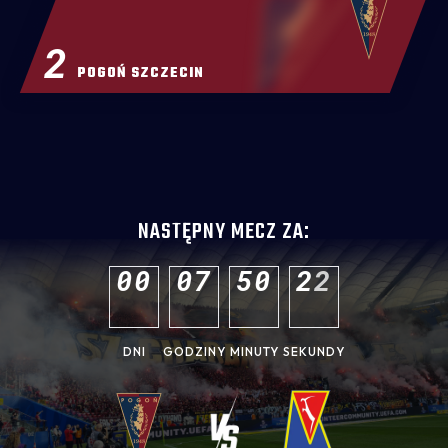
2
POGOŃ SZCZECIN
NASTĘPNY MECZ ZA:
0
0
0
7
5
0
2
1
DNI
GODZINY
MINUTY
SEKUNDY