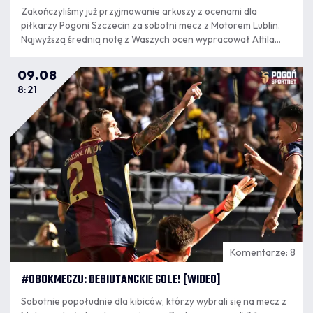
Zakończyliśmy już przyjmowanie arkuszy z ocenami dla
piłkarzy Pogoni Szczecin za sobotni mecz z Motorem Lublin.
Najwyższą średnią notę z Waszych ocen wypracował Attila
Szalai i to do niego wędruje tytuł najlepszego zawodnika
spotkania!
09.08
8:21
Komentarze: 8
#OBOKMECZU: DEBIUTANCKIE GOLE! [WIDEO]
Sobotnie popołudnie dla kibiców, którzy wybrali się na mecz z