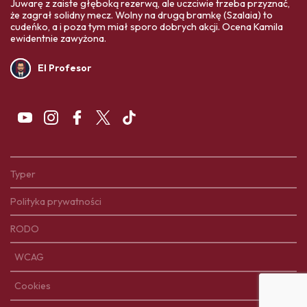
Juwarę z zaiste głęboką rezerwą, ale uczciwie trzeba przyznać,
że zagrał solidny mecz. Wolny na drugą bramkę (Szalaia) to
cudeńko, a i poza tym miał sporo dobrych akcji. Ocena Kamila
ewidentnie zawyżona.
El Profesor
Typer
Polityka prywatności
RODO
WCAG
Cookies