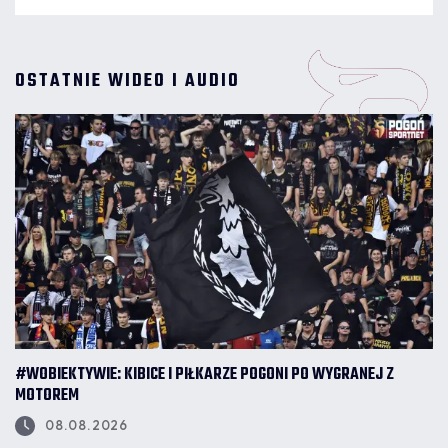
barwach klubu strzelony przez Attilę Szalaia. Węgierski
obrońca po meczu nie skrywał radości, choć zaznaczył, że
liczy się przede wszystkim wynik zespołu. Notował Dominik
Markiewicz.
OSTATNIE WIDEO I AUDIO
#WOBIEKTYWIE: KIBICE I PIŁKARZE POGONI PO WYGRANEJ Z
MOTOREM
08.08.2026