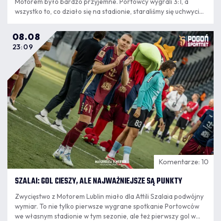
Motorem było bardzo przyjemne. Portowcy wygrali 3:1, a
wszystko to, co działo się na stadionie, staraliśmy się uchwycić
w oku naszych kamer! Zapraszamy na seans!
08.08
23:09
Komentarze: 10
SZALAI: GOL CIESZY, ALE NAJWAŻNIEJSZE SĄ PUNKTY
Zwycięstwo z Motorem Lublin miało dla Attili Szalaia podwójny
wymiar. To nie tylko pierwsze wygrane spotkanie Portowców
we własnym stadionie w tym sezonie, ale też pierwszy gol w