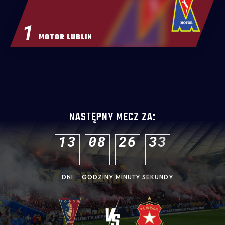
1
MOTOR LUBLIN
NASTĘPNY MECZ ZA:
1
3
0
8
2
6
3
1
DNI
GODZINY
MINUTY
SEKUNDY