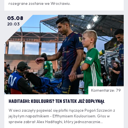
rozegrane zostanie we Wrocławiu.
05.08
20:03
Komentarze: 79
HADITAGHI: KOULOURIS? TEN STATEK JUŻ ODPŁYNĄŁ
W sieci zaczęły pojawiać się plotki łączące Pogoń Szczecin z
jej byłym napastnikiem - Efthymisem Koulourisem. Głos w
sprawie zabrał Alex Haditaghi, który jednoznacznie
wypowiedział się w tej sprawie.