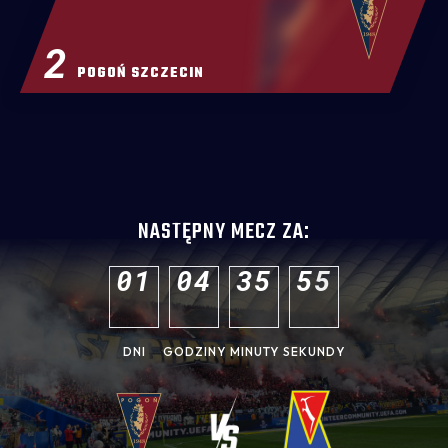
2
POGOŃ SZCZECIN
NASTĘPNY MECZ ZA:
0
1
0
4
3
5
5
4
DNI
GODZINY
MINUTY
SEKUNDY