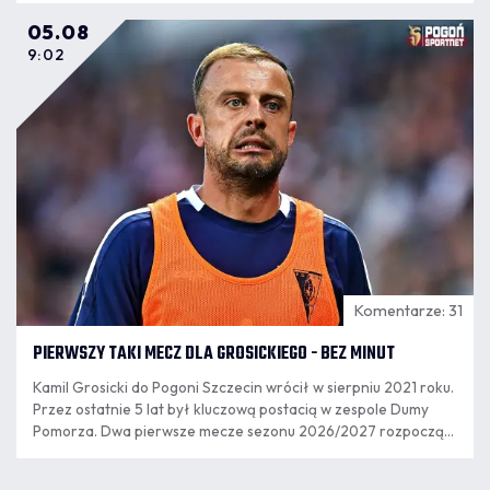
05.08
9:02
Komentarze: 31
PIERWSZY TAKI MECZ DLA GROSICKIEGO - BEZ MINUT
Kamil Grosicki do Pogoni Szczecin wrócił w sierpniu 2021 roku.
Przez ostatnie 5 lat był kluczową postacią w zespole Dumy
Pomorza. Dwa pierwsze mecze sezonu 2026/2027 rozpoczął
jako rezerwowy, ale w poniedziałkowym meczu nie pojawił się
na murawie.