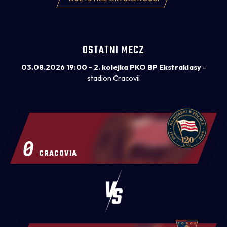
trenerem 
OSTATNI MECZ
03.08.2026 19:00 - 2. kolejka PKO BP Ekstraklasy
-
stadion Cracovii
0
CRACOVIA