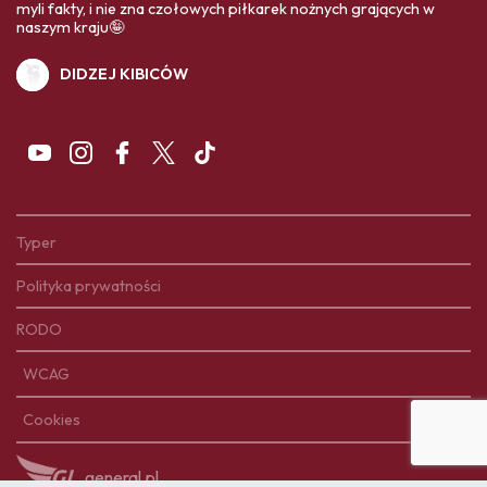
myli fakty, i nie zna czołowych piłkarek nożnych grających w
naszym kraju🤪
DIDZEJ KIBICÓW
Typer
Polityka prywatności
RODO
WCAG
Cookies
general.pl