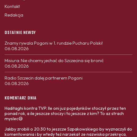
Kontakt
Redakcja
OSTATNIE NEWSY
Znamy rywala Pogoni w 1. rundzie Pucharu Polski!
06.08.2026
Misiura: Nie chcemy jechać do Szczecina się bronić
06.08.2026
Radio Szczecin dalej partnerem Pogoni
06.08.2026
KOMENTARZ DNIA
Haditaghi kontra TVP. Ile oni juz pojedynków stoczył przez ten
ponad rok, a ile jeszcze stoczy i to jeszcze z kim? To az strach
myslec😅
Jakby zrobili o 20:30 to jeszcze Szpakowskiego by wyznaczyli do
komentowania i by wtedy też narzekał ze nazwiska przekręca,