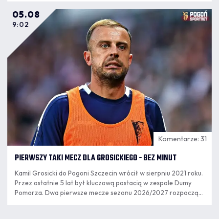
05.08
9:02
Komentarze: 31
PIERWSZY TAKI MECZ DLA GROSICKIEGO - BEZ MINUT
Kamil Grosicki do Pogoni Szczecin wrócił w sierpniu 2021 roku.
Przez ostatnie 5 lat był kluczową postacią w zespole Dumy
Pomorza. Dwa pierwsze mecze sezonu 2026/2027 rozpoczął
jako rezerwowy, ale w poniedziałkowym meczu nie pojawił się
na murawie.