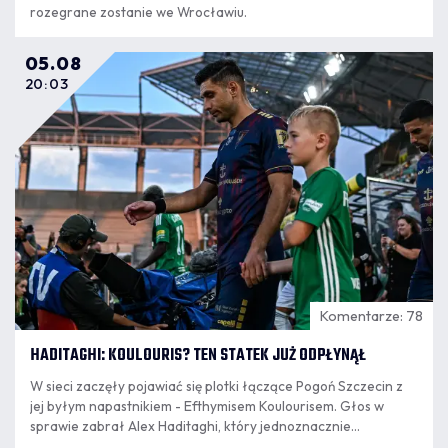
rozegrane zostanie we Wrocławiu.
05.08
20:03
Komentarze: 78
HADITAGHI: KOULOURIS? TEN STATEK JUŻ ODPŁYNĄŁ
W sieci zaczęły pojawiać się plotki łączące Pogoń Szczecin z
jej byłym napastnikiem - Efthymisem Koulourisem. Głos w
sprawie zabrał Alex Haditaghi, który jednoznacznie
wypowiedział się w tej sprawie.