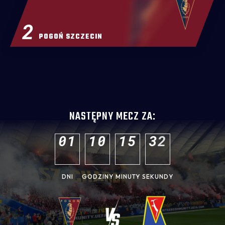
2
POGOŃ SZCZECIN
NASTĘPNY MECZ ZA:
0
1
1
0
1
5
3
0
DNI
GODZINY
MINUTY
SEKUNDY