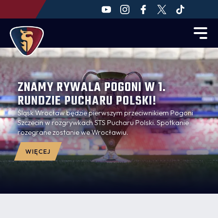
ZNAMY RYWALA POGONI W 1.
RUNDZIE PUCHARU POLSKI!
Śląsk Wrocław będzie pierwszym przeciwnikiem Pogoni
Szczecin w rozgrywkach STS Pucharu Polski. Spotkanie
rozegrane zostanie we Wrocławiu.
WIĘCEJ