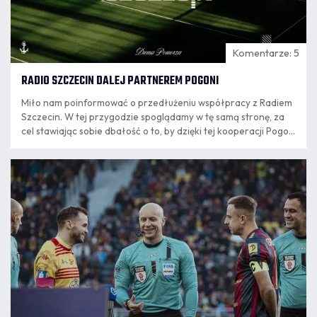
Komentarze: 5
RADIO SZCZECIN DALEJ PARTNEREM POGONI
Miło nam poinformować o przedłużeniu współpracy z Radiem
Szczecin. W tej przygodzie spoglądamy w tę samą stronę, za
cel stawiając sobie dbałość o to, by dzięki tej kooperacji Pogoń
Szczecin jeszcze częściej gościła w Waszych domach! -
czytamy w komunikacie klubu.
06.08
12:54