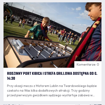
07.08
8:14
Komentarze: 0
RODZINNY PORT KIBICA I STREFA GRILLOWA DOSTĘPNA OD G.
14:30
Przy okazji meczu z Motorem Lublin na Twardowskiego będzie
czekało na Was kilka dodatkowych atrakcji. Trzy godziny
przed pierwszym gwizdkiem sędziego wystartuje zabawa w
"Rodzinnym Porcie Kibica" i naszej strefie grillowej.