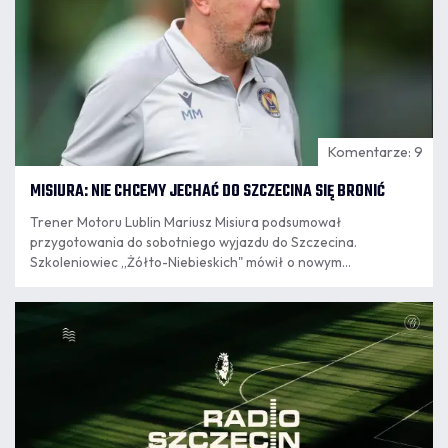
Komentarze: 9
MISIURA: NIE CHCEMY JECHAĆ DO SZCZECINA SIĘ BRONIĆ
Trener Motoru Lublin Mariusz Misiura podsumował
przygotowania do sobotniego wyjazdu do Szczecina.
Szkoleniowiec „Żółto-Niebieskich" mówił o nowym
wzmocnieniu, wnioskach z ostatnich spotkań, obserwacji
wygranej Pogoni w Krakowie oraz o stanie zdrowia
06.08
kluczowego dla ofensywy Iva Rodriguesa.
13:25