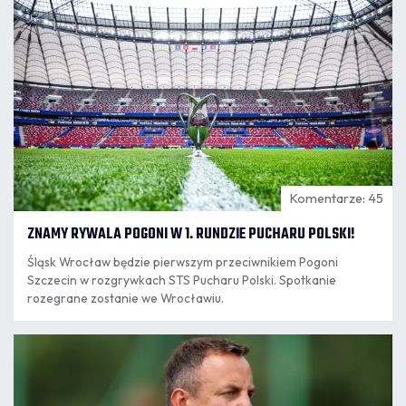
06.08
18:10
Komentarze: 45
ZNAMY RYWALA POGONI W 1. RUNDZIE PUCHARU POLSKI!
Śląsk Wrocław będzie pierwszym przeciwnikiem Pogoni
Szczecin w rozgrywkach STS Pucharu Polski. Spotkanie
rozegrane zostanie we Wrocławiu.
06.08
13:28