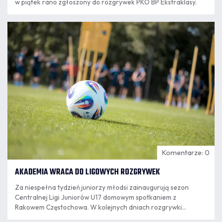
w piątek rano zgłoszony do rozgrywek PKO BP Ekstraklasy.
07.08
8:18
Komentarze: 0
AKADEMIA WRACA DO LIGOWYCH ROZGRYWEK
Za niespełna tydzień juniorzy młodsi zainaugurują sezon
Centralnej Ligi Juniorów U17 domowym spotkaniem z
Rakowem Częstochowa. W kolejnych dniach rozgrywki
rozpoczną kolejne zespoły granatowo-bordowej Akademii.