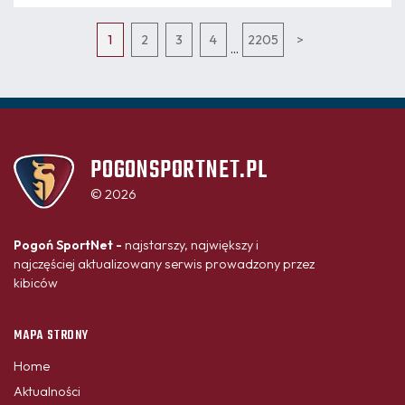
pierwszym gwizdkiem – za sprawą godziny, na którą
zaplanowano transmisję w TVP Sport.
1
2
3
4
2205
>
...
POGONSPORTNET.PL
© 2026
Pogoń SportNet -
najstarszy, największy i
najczęściej aktualizowany serwis prowadzony przez
kibiców
MAPA STRONY
Home
Aktualności