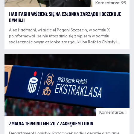
Komentarze: 99
HADITAGHI WŚCIEKŁ SIĘ NA CZŁONKA ZARZĄDU I OCZEKUJE
DYMISJI
Alex Haditaghi, właściciel Pogoni Szczecin, w portalu X
poinformował, że nie utożsamia się z wpisem w portalu
społecznościowym członka zarządu klubu Rafała Chlasty i
oczekuje jego dymisji z zajmowanego stanowiska. Rafał
Chlasta jest także pracownikiem klubu i jak zapowiedział
06.08
Haditaghi, sprawa przekazana została już działowi
11:27
personalnemu w celu zakończenia współpracy.
Komentarze: 1
ZMIANA TERMINU MECZU Z ZAGŁĘBIEM LUBIN
Departament Logistyki Rozgrywek podjął decyzję o zmianie