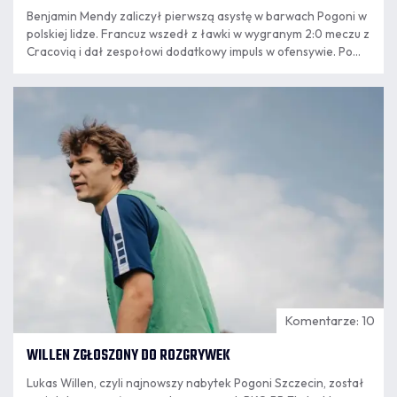
Benjamin Mendy zaliczył pierwszą asystę w barwach Pogoni w
polskiej lidze. Francuz wszedł z ławki w wygranym 2:0 meczu z
Cracovią i dał zespołowi dodatkowy impuls w ofensywie. Po
powrocie ze Szczecina do Krakowa mistrz świata z 2018 roku
podsumował występ, opowiedział o relacji z trenerem
07.08
Oscarem Garcią.
8:24
Komentarze: 10
WILLEN ZGŁOSZONY DO ROZGRYWEK
Lukas Willen, czyli najnowszy nabytek Pogoni Szczecin, został