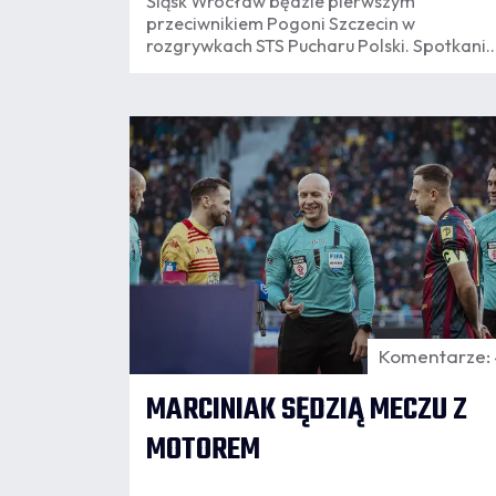
Śląsk Wrocław będzie pierwszym
przeciwnikiem Pogoni Szczecin w
rozgrywkach STS Pucharu Polski. Spotkanie
rozegrane zostanie we Wrocławiu.
06.08
12:54
Komentarze:
MARCINIAK SĘDZIĄ MECZU Z
MOTOREM