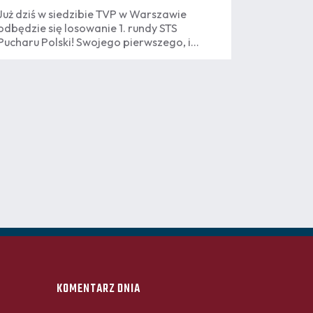
Już dziś w siedzibie TVP w Warszawie
odbędzie się losowanie 1. rundy STS
Pucharu Polski! Swojego pierwszego, i
mamy nadzieję nie ostatniego, rywala w
tych rozgrywkach pozna Pogoń Szczecin.
KOMENTARZ DNIA