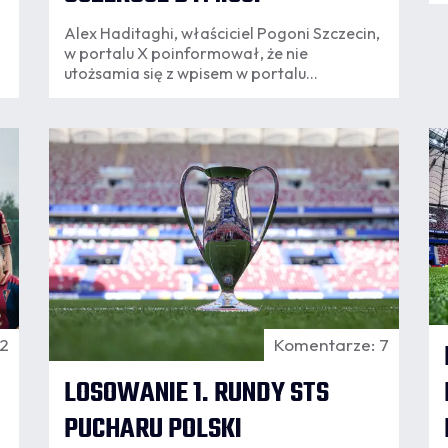
Alex Haditaghi, właściciel Pogoni Szczecin,
w portalu X poinformował, że nie
utożsamia się z wpisem w portalu
społecznościowym członka zarządu klubu
Rafała Chlasty i oczekuje jego dymisji z
zajmowanego stanowiska. Rafał Chlasta
06.08
jest także pracownikiem klubu i jak
10:00
8
zapowiedział Haditaghi, sprawa
przekazana została już działowi
personalnemu w celu zakończenia
współpracy.
 2
Komentarze: 7
LOSOWANIE 1. RUNDY STS
PUCHARU POLSKI