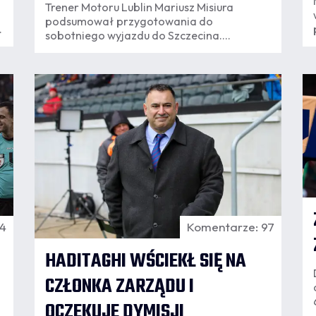
Trener Motoru Lublin Mariusz Misiura
podsumował przygotowania do
sobotniego wyjazdu do Szczecina.
Szkoleniowiec „Żółto-Niebieskich" mówił o
nowym wzmocnieniu, wnioskach z ostatnich
spotkań, obserwacji wygranej Pogoni w
06.08
Krakowie oraz o stanie zdrowia kluczowego
11:56
1
dla ofensywy Iva Rodriguesa.
 4
Komentarze: 97
HADITAGHI WŚCIEKŁ SIĘ NA
CZŁONKA ZARZĄDU I
OCZEKUJE DYMISJI