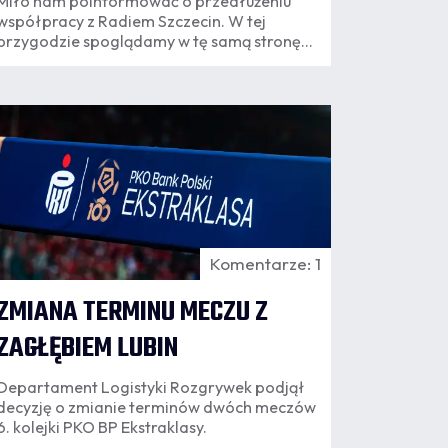
Miło nam poinformować o przedłużeniu
współpracy z Radiem Szczecin. W tej
przygodzie spoglądamy w tę samą stronę,
za cel stawiając sobie dbałość o to, by
dzięki tej kooperacji Pogoń Szczecin
jeszcze częściej gościła w Waszych
06.08
domach! - czytamy w komunikacie klubu.
1:27
Komentarze: 1
ZMIANA TERMINU MECZU Z
ZAGŁĘBIEM LUBIN
Departament Logistyki Rozgrywek podjął
decyzję o zmianie terminów dwóch meczów
6. kolejki PKO BP Ekstraklasy.