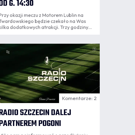
OD G. 14:30
Przy okazji meczu z Motorem Lublin na
Twardowskiego będzie czekało na Was
kilka dodatkowych atrakcji. Trzy godziny
przed pierwszym gwizdkiem sędziego
wystartuje zabawa w "Rodzinnym Porcie
Kibica" i naszej strefie grillowej.
06.08
3:25
Komentarze: 2
RADIO SZCZECIN DALEJ
PARTNEREM POGONI