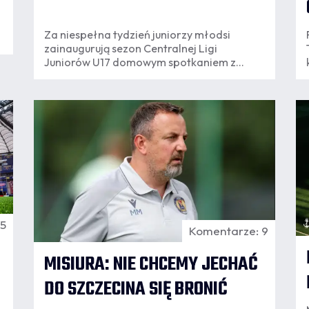
Za niespełna tydzień juniorzy młodsi
zainaugurują sezon Centralnej Ligi
Juniorów U17 domowym spotkaniem z
Rakowem Częstochowa. W kolejnych
dniach rozgrywki rozpoczną kolejne
zespoły granatowo-bordowej Akademii.
06.08
13:28
1
45
Komentarze: 9
MISIURA: NIE CHCEMY JECHAĆ
DO SZCZECINA SIĘ BRONIĆ