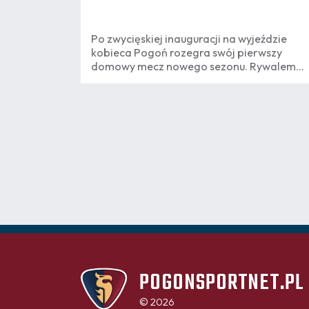
Po zwycięskiej inauguracji na wyjeździe
kobieca Pogoń rozegra swój pierwszy
domowy mecz nowego sezonu. Rywalem
będzie Górnik Łęczna. Wokół spotkania
zawrzało jeszcze przed pierwszym
gwizdkiem – za sprawą godziny, na którą
zaplanowano transmisję w TVP Sport.
POGONSPORTNET.PL
© 2026