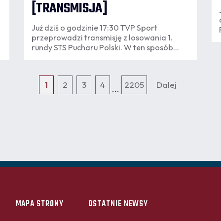
[TRANSMISJA]
Już dziś o godzinie 17:30 TVP Sport
przeprowadzi transmisję z losowania 1.
rundy STS Pucharu Polski. W ten sposób
Pogoń Szczecin pozna swoją pierwszą
przeszkodę w drodze na Stadion Narodowy
w Warszawie. Transmisję znajdziecie
1
2
3
4
2205
Dalej
poniżej.
...
MAPA STRONY
OSTATNIE NEWSY