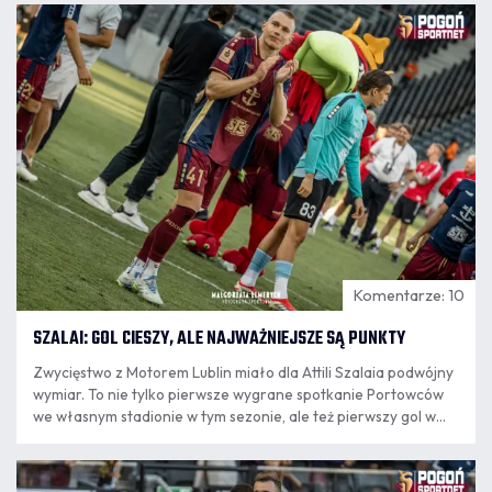
08.08
23:09
Komentarze: 10
SZALAI: GOL CIESZY, ALE NAJWAŻNIEJSZE SĄ PUNKTY
Zwycięstwo z Motorem Lublin miało dla Attili Szalaia podwójny
wymiar. To nie tylko pierwsze wygrane spotkanie Portowców
we własnym stadionie w tym sezonie, ale też pierwszy gol w
barwach klubu strzelony przez Attilę Szalaia. Węgierski
obrońca po meczu nie skrywał radości, choć zaznaczył, że
08.08
liczy się przede wszystkim wynik zespołu. Notował Dominik