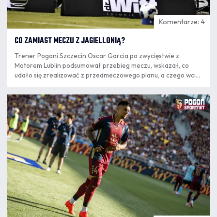
Komentarze: 4
CO ZAMIAST MECZU Z JAGIELLONIĄ?
Trener Pogoni Szczecin Oscar Garcia po zwycięstwie z
Motorem Lublin podsumował przebieg meczu, wskazał, co
udało się zrealizować z przedmeczowego planu, a czego wciąż
nie jest w stanie zaakceptować. Szkoleniowiec odniósł się
również do przełożenia najbliższego spotkania z Jagiellonią
09.08
Białystok i zdradził, że wolałby wygrywać z większą liczbą
10:37
strzelonych goli, nawet za cenę straty bramki.