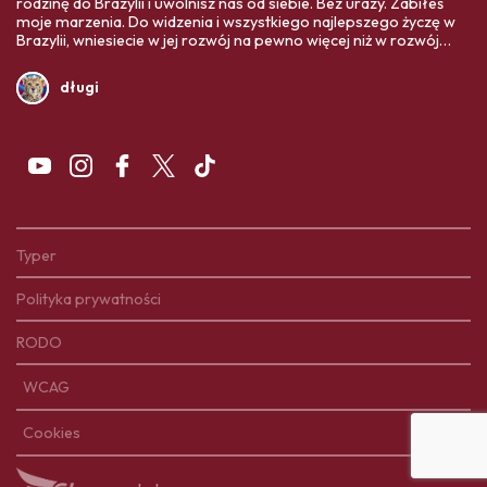
rodzinę do Brazylii i uwolnisz nas od siebie. Bez urazy. Zabiłeś
moje marzenia. Do widzenia i wszystkiego najlepszego życzę w
Brazylii, wniesiecie w jej rozwój na pewno więcej niż w rozwój
Polski. Twoja ojczyzna Was bardziej potrzebuje,
długi
Typer
Polityka prywatności
RODO
WCAG
Cookies