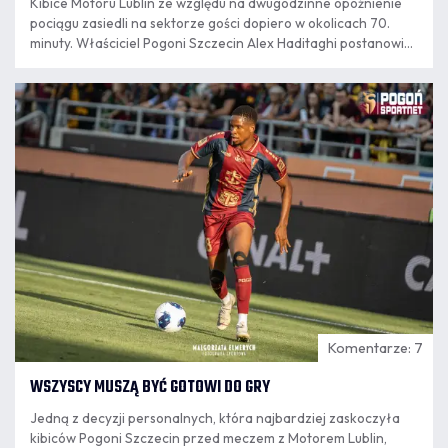
Kibice Motoru Lublin ze względu na dwugodzinne opóźnienie
pociągu zasiedli na sektorze gości dopiero w okolicach 70.
minuty. Właściciel Pogoni Szczecin Alex Haditaghi postanowił,
że wszyscy z nich otrzymają darmowe bilety na następne
spotkanie obu klubów w Szczecinie.
09.08
7:55
Komentarze: 7
WSZYSCY MUSZĄ BYĆ GOTOWI DO GRY
Jedną z decyzji personalnych, która najbardziej zaskoczyła
kibiców Pogoni Szczecin przed meczem z Motorem Lublin,