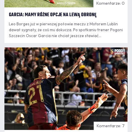
Komentarze: 0
GARCIA: MAMY RÓŻNE OPCJE NA LEWĄ OBRONĘ
Leo Borges już w pierwszej połowie meczu z Motorem Lublin
dawał sygnały, że coś mu dokucza. Po spotkaniu trener Pogoni
Szczecin Oscar Garcia nie chciał jeszcze stawiać
jednoznacznej diagnozy, ale wskazał, kto może zastąpić go,
jeśli przerwa w jego występach potrwa dłużej.
09.08
8:21
Komentarze: 7