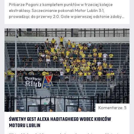
Piłkarze Pogoni z kompletem punktów w trzeciej kolejce
ekstraklasy. Szczecinianie pokonali Motor Lublin 3:1,
prowadząc do przerwy 2:0. Gole w pierwszej odsłonie zdobyli
Macedończyk Darko Churlinov i Węgier Attila Szalai.
09.08
8:16
Komentarze: 5
ŚWIETNY GEST ALEXA HADITAGHIEGO WOBEC KIBICÓW
MOTORU LUBLIN