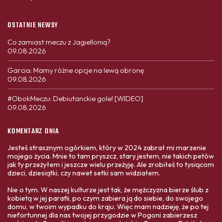
OSTATNIE NEWSY
Co zamiast meczu z Jagiellonią?
09.08.2026
Garcia: Mamy różne opcje na lewą obronę
09.08.2026
#ObokMeczu: Debiutanckie gole! [WIDEO]
09.08.2026
KOMENTARZ DNIA
Jesteś strasznym ogórkiem, który w 2024 zabrał mi marzenie
mojego życia. Mnie to tam pryszcz, stary jestem, nie takich petów
jak ty przeżyłem i jeszcze wielu przeżyję. Ale zrobiłeś to tysiącom
dzieci, dziesiątki, czy nawet setki sam widziałem.
Nie o tym. W naszej kulturze jest tak, że mężczyzna bierze ślub z
kobietą w jej parafii, po czym zabiera ją do siebie, do swojego
domu, w twoim wypadku do kraju. Więc mam nadzieję, że po tej
niefortunnej dla nas twojej przygodzie w Pogoni zabierzesz