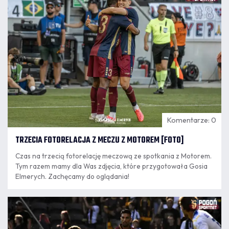
23:01
Markiewicz.
Komentarze: 0
TRZECIA FOTORELACJA Z MECZU Z MOTOREM [FOTO]
Czas na trzecią fotorelację meczową ze spotkania z Motorem.
Tym razem mamy dla Was zdjęcia, które przygotowała Gosia
Elmerych. Zachęcamy do oglądania!
08.08
22:47