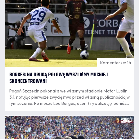
Komentarze: 14
BORGES: NA DRUGĄ POŁOWĘ WYSZLIŚMY MOCNIEJ
SKONCENTROWANI
Pogoń Szczecin pokonała we własnym stadionie Motor Lublin
3:1, notując pierwsze zwycięstwo przed własną publicznością w
tym sezonie. Po meczu Leo Borges, ocenił rywalizację, odniósł
się do przerwy w rozgrywkach spowodowanej przełożeniem
meczu z Jagiellonią oraz zapewnił, że jego stan zdrowia jest
08.08
zadowalający. Notował Dominik Markiewicz.
22:39