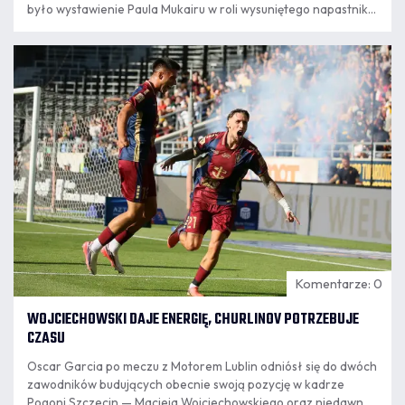
było wystawienie Paula Mukairu w roli wysuniętego napastnika,
podczas gdy na ławce rezerwowych pozostali Jean-Pierre
Nsame oraz Filip Cuić. Trener Oscar Garcia wyjaśnił, że wybór
09.08
był podyktowany konkretnym planem na rywala, a nie
7:35
hierarchią w kadrze.
Komentarze: 0
WOJCIECHOWSKI DAJE ENERGIĘ, CHURLINOV POTRZEBUJE
CZASU
Oscar Garcia po meczu z Motorem Lublin odniósł się do dwóch
zawodników budujących obecnie swoją pozycję w kadrze
Pogoni Szczecin — Macieja Wojciechowskiego oraz niedawno