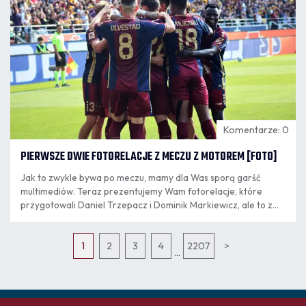
Komentarze: 0
PIERWSZE DWIE FOTORELACJE Z MECZU Z MOTOREM [FOTO]
Jak to zwykle bywa po meczu, mamy dla Was sporą garść
multimediów. Teraz prezentujemy Wam fotorelacje, które
przygotowali Daniel Trzepacz i Dominik Markiewicz, ale to z
pewnością jeszcze nie wszystko!
1
2
3
4
2207
>
...