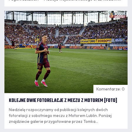
sprowadzonego Darko Churlinova. Trener Portowców
wskazał, na jakim etapie rozwoju znajduje się każdy z nich i
09.08
czego może po nich oczekiwać kibicom w najbliższym czasie.
7:21
Komentarze: 0
KOLEJNE DWIE FOTORELACJE Z MECZU Z MOTOREM [FOTO]
Niedzielę rozpoczynamy od publikacji kolejnych dwóch
fotorelacji z sobotniego meczu z Motorem Lublin. Poniżej
znajdziecie galerie przygotowane przez Tomka
Kazimierskiego i Artura Szefera.