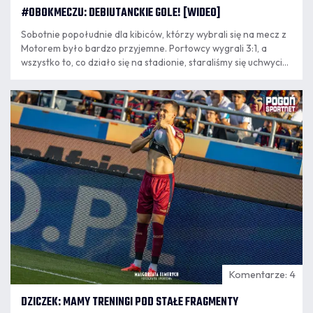
#OBOKMECZU: DEBIUTANCKIE GOLE! [WIDEO]
Sobotnie popołudnie dla kibiców, którzy wybrali się na mecz z
Motorem było bardzo przyjemne. Portowcy wygrali 3:1, a
wszystko to, co działo się na stadionie, staraliśmy się uchwycić
w oku naszych kamer! Zapraszamy na seans!
09.08
8:20
Komentarze: 4
DZICZEK: MAMY TRENINGI POD STAŁE FRAGMENTY